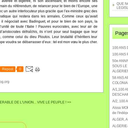
e avérée et digérée, ni son ascendant, et moins encore ses
QUE NO
ain du référendum, de relancer pour le bien de l’Europe, une
LEGISL
ec un autre interlocuteur plus gracile que l’ex-ministre grec des
matique qui restera dans les annales. Comme ceux qu’avait
 négociait avec Badinguet, et pour le bien de son pays, la
nité de toute l’Italie ! Pauvres eurocrates, avec leur air de
aristocrates défraîchis, ils n’ont pour seul bagage que leur
Page
, comme celui du dieu Ploutos. Leur brutalité d’héritiers leur
rope voudra se débarrasser d’eux : tel est mon vœu le plus cher.
100 ANS 
100 ANS
50e ANN
SOUS LE 
Repost
0
ALGERIEN
58 ANS 
og.org
COLONIA
A/1,100 
DESCHA
A/2, 100
ERABLE DE L'UNION...
VIVE LE PEUPLE ! >>
Aïssa MOK
de l'Indé
ALGER, 
ALGERIE