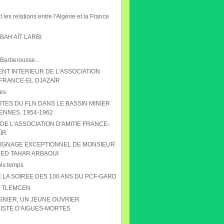
 les relations entre l'Algérie et la France
AH AÏT LARBI
 Barberousse...
NT INTERIEUR DE L'ASSOCIATION
 FRANCE-EL DJAZAÏR
es
ITES DU FLN DANS LE BASSIN MINIER
ENNES. 1954-1962
DE L'ASSOCIATION D'AMITIE FRANCE-
ÏR
IGNAGE EXCEPTIONNEL DE MONSIEUR
D TAHAR ARBAOUI
ois temps
 LA SOIREE DES 100 ANS DU PCF-GARD
S TLEMCEN
GNIER, UN JEUNE OUVRIER
STE D'AIGUES-MORTES