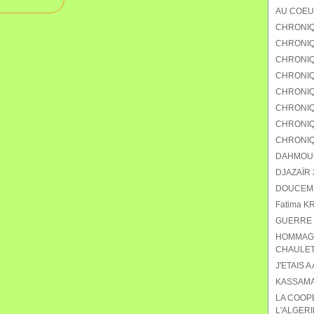
AU COEU
CHRONIQ
CHRONIQU
CHRONIQ
CHRONIQ
CHRONIQU
CHRONIQ
CHRONIQ
CHRONIQ
DAHMOUCH
DJAZAÏR 2
DOUCEMEN
Fatima K
GUERRE 
HOMMAGE
CHAULET
J'ETAIS A
KASSAMA
LA COOP
L'ALGERI