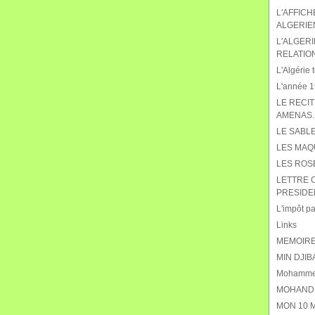
L'AFFIC
ALGERIE
L'ALGERI
RELATIO
L'Algérie t
L'année 19
LE RECIT
AMENAS.
LE SABL
LES MAQ
LES ROS
LETTRE 
PRESIDE
L'impôt pat
Links
MEMOIRE
MIN DJIB
Mohammed
MOHAND 
MON 10 M