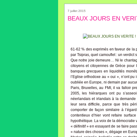
7 juillet 2015
BEAUX JOURS EN VERIT
61-62 % des exprimés en faveur de la p
par Tsipras, quel camouflet : un verdict 
Que notre joie demeure… Ni le chantage
citoyens et citoyennes de Grèce pour l
banques grecques en liquidités monéta
l’Eglise orthodoxe au « oui », n’ont pu 
oubliée en Europe, ni demain par aucun 
Paris, Bruxelles, au FMI, il va falloir 
2005, les hiérarques ont pu s’asseoi
néerlandais et irlandais à la demande 
leur sera difficile, parce que très pé
comporter de façon similaire à l’égard
contentieux d’hier vont refaire surfa
hypothétique. La voix de la démocratie v
« définitif » en essayant de se faire pass
« nature des choses », dégage en Europ