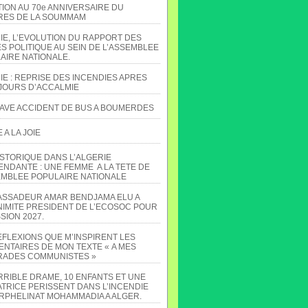
TION AU 70e ANNIVERSAIRE DU
ES DE LA SOUMMAM
IE, L’EVOLUTION DU RAPPORT DES
S POLITIQUE AU SEIN DE L’ASSEMBLEE
AIRE NATIONALE.
IE : REPRISE DES INCENDIES APRES
JOURS D’ACCALMIE
AVE ACCIDENT DE BUS A BOUMERDES
A LA JOIE
ISTORIQUE DANS L’ALGERIE
ENDANTE : UNE FEMME A LA TETE DE
EMBLEE POPULAIRE NATIONALE
ASSADEUR AMAR BENDJAMA ELU A
NIMITE PRESIDENT DE L’ECOSOC POUR
SION 2027.
EFLEXIONS QUE M’INSPIRENT LES
NTAIRES DE MON TEXTE « A MES
ADES COMMUNISTES »
RRIBLE DRAME, 10 ENFANTS ET UNE
TRICE PERISSENT DANS L’INCENDIE
ORPHELINAT MOHAMMADIA A ALGER.