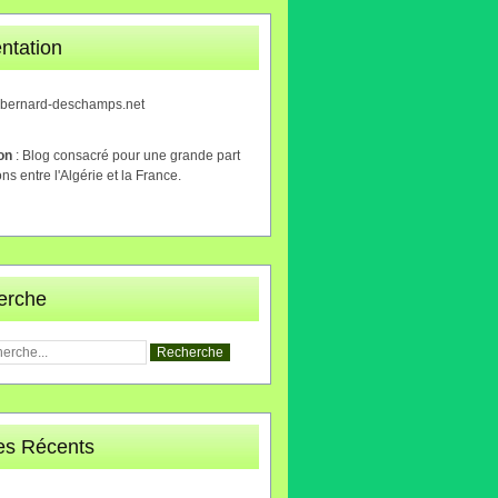
ntation
.bernard-deschamps.net
ion
: Blog consacré pour une grande part
ons entre l'Algérie et la France.
erche
les Récents