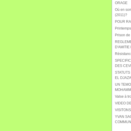
ORAGE
Où en sont
(2011)?
POUR RAB
Printemps
Prison de
REGLEME
D'AMITIE
Résistanc
SPECIFIC
DES CEV
STATUTS 
EL DJAZA
UN TEMO
MOHAMME
Valse à tr
VIDEO DE
VISITON
YVAN SA
COMMUNI