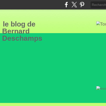
le blog de
Bern
ard
Deschamps