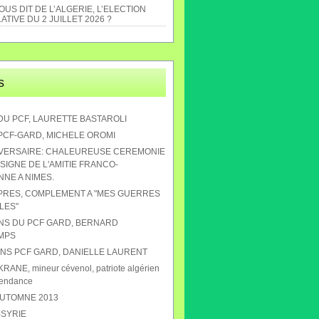
US DIT DE L’ALGERIE, L’ELECTION
ATIVE DU 2 JUILLET 2026 ?
s
DU PCF, LAURETTE BASTAROLI
 PCF-GARD, MICHELE OROMI
IVERSAIRE: CHALEUREUSE CEREMONIE
SIGNE DE L'AMITIE FRANCO-
NE A NIMES.
APRES, COMPLEMENT A "MES GUERRES
LES"
ANS DU PCF GARD, BERNARD
MPS
 ANS PCF GARD, DANIELLE LAURENT
RANE, mineur cévenol, patriote algérien
pendance
AUTOMNE 2013
-SYRIE