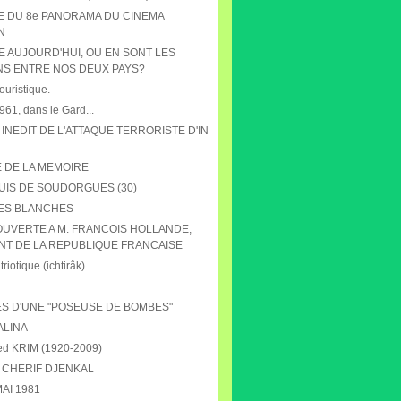
HE DU 8e PANORAMA DU CINEMA
N
E AUJOURD'HUI, OU EN SONT LES
NS ENTRE NOS DEUX PAYS?
ouristique.
61, dans le Gard...
 INEDIT DE L'ATTAQUE TERRORISTE D'IN
E DE LA MEMOIRE
UIS DE SOUDORGUES (30)
ES BLANCHES
OUVERTE A M. FRANCOIS HOLLANDE,
NT DE LA REPUBLIQUE FRANCAISE
riotique (ichtirâk)
S D'UNE "POSEUSE DE BOMBES"
ALINA
 KRIM (1920-2009)
CHERIF DJENKAL
AI 1981