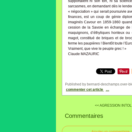
supportaient ni son ton, ni sa scienc
sarcasmes, en demandant dès le lendem
« négociation » qui serait poursuivie av
finances, est un coup de génie diplo
imaginés Cavour en 1859-1860 quand il
cession de la Savoie en échange de l’u
maquignons, d’éthyliques honteux ou d’
magot, constitué de briques et de broc
ferme les paupières ! Bientôt toute l’Eu
Vraiment, que vive le peuple grec ! »
Claude MAZAURIC
Published by bernard-deschamps.over-bl
commenter cet article
…
<< AGRESSION INTOL
Commentaires
Ajouter un commentaire