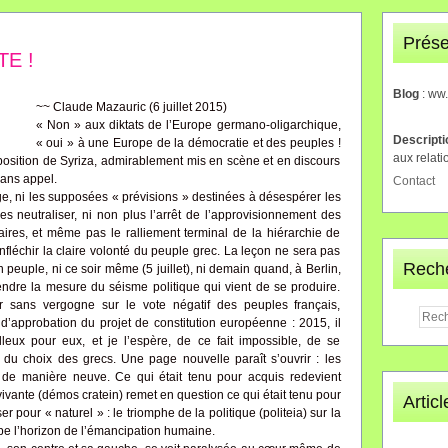
Prése
E !
Blog
: ww
~~ Claude Mazauric (6 juillet 2015)
« Non » aux diktats de l’Europe germano-oligarchique,
Descript
« oui » à une Europe de la démocratie et des peuples !
aux relati
osition de Syriza, admirablement mis en scène et en discours
sans appel.
Contact
, ni les supposées « prévisions » destinées à désespérer les
es neutraliser, ni non plus l’arrêt de l’approvisionnement des
ires, et même pas le ralliement terminal de la hiérarchie de
infléchir la claire volonté du peuple grec. La leçon ne sera pas
Rech
peuple, ni ce soir même (5 juillet), ni demain quand, à Berlin,
prendre la mesure du séisme politique qui vient de se produire.
r sans vergogne sur le vote négatif des peuples français,
d’approbation du projet de constitution européenne : 2015, il
rilleux pour eux, et je l’espère, de ce fait impossible, de se
 du choix des grecs. Une page nouvelle paraît s’ouvrir : les
ce de manière neuve. Ce qui était tenu pour acquis redevient
ivante (démos cratein) remet en question ce qui était tenu pour
Artic
er pour « naturel » : le triomphe de la politique (politeia) sur la
e l’horizon de l’émancipation humaine.