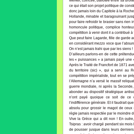
Merkel, coincée, ballotée entre sa droi
ce qui était son projet politique de con
donc jamais loin du Capitole à la Roche
Hollande, minable et baragouinant jusq
pour faire refroidir le brasier sans rien
homoncule politique, complice honteux
compétition à venir dont il a contribué à t
Que peut faire Lagarde, fille de garde a
en considérant mezzo voce que l’absurd
On n’est jamais trahi que par les siens !
D’ailleurs parlons-en de cette prétendue
les « puissances » a jamais payé une « 
Après le Traité de Francfort de 1871 avec 
du territoire (sic) », qui a servi au
compétition impérialiste, tout en se 
l’Allemagne n’a versé le massif reliqu
guerre mondiale, ni après la Seconde
abonder au dispositif stratégique antiso
n’ont payé quoique ce soit de ce q
l’indifférence générale. Et il faudrait q
absolu pour grossir le magot de ceux 
règle jamais respectée par le moindre d
Vive la Grèce qui a dit non ! En outre
Tsipras : avoir chargé pendant six mois 
de pousser jusque dans leurs derniers