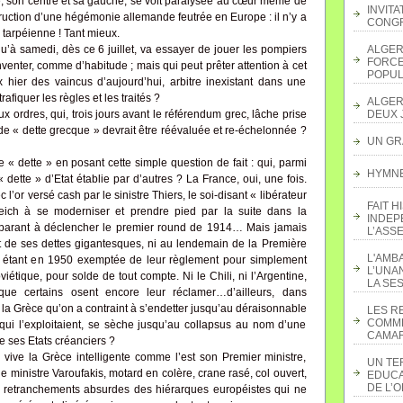
te, son centre et sa gauche, se voit paralysée au cœur même de
INVITA
struction d’une hégémonie allemande feutrée en Europe : il n’y a
CONGR
 tarpéienne ! Tant mieux.
u’à samedi, dès ce 6 juillet, va essayer de jouer les pompiers
ALGER
FORCE
 inventer, comme d’habitude ; mais qui peut prêter attention à cet
POPUL
 hier des vaincus d’aujourd’hui, arbitre inexistant dans une
rafiquer les règles et les traités ?
ALGER
ux ordres, qui, trois jours avant le référendum grec, lâche prise
DEUX 
e « dette grecque » devrait être réévaluée et re-échelonnée ?
UN GR
 « dette » en posant cette simple question de fait : qui, parmi
HYMNE 
dette » d’Etat établie par d’autres ? La France, oui, une fois.
l’or versé cash par le sinistre Thiers, le soi-disant « libérateur
FAIT H
 Reich à se moderniser et prendre pied par la suite dans la
INDEP
préparant à déclencher le premier round de 1914… Mais jamais
L’ASS
at de ses dettes gigantesques, ni au lendemain de la Première
L'AMB
, étant en 1950 exemptée de leur règlement pour simplement
L’UNA
viétique, pour solde de tout compte. Ni le Chili, ni l’Argentine,
LA SES
ue certains osent encore leur réclamer…d’ailleurs, dans
ue la Grèce qu’on a contraint à s’endetter jusqu’au déraisonnable
LES R
COMME
qui l’exploitaient, se sèche jusqu’au collapsus au nom d’une
CAMAR
e ses Etats créanciers ?
, vive la Grèce intelligente comme l’est son Premier ministre,
UN TE
le ministre Varoufakis, motard en colère, crane rasé, col ouvert,
EDUCA
DE L’
 retranchements absurdes des hiérarques européistes qui ne