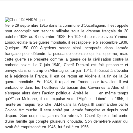
Né le 29 septembre 1915 dans la commune d’Ouzellaguen, il est appelé
pour accomplir son service militaire sous le drapeau français du 20
octobre 1936 au 8 novembre 1938. En 1940 il se marie avec Yamina.
Lorsqu’éclate la 2e guerre mondiale, il est rappelé le 5 septembre 1939.
Quelque 150 000 Algériens seront ainsi incorporés dans l’armée
française pour défendre la puissance coloniale qui les opprime, mais
cette guerre se présente comme la guerre de la civilisation contre la
barbarie nazie. Le 7 juin 1940, Cherif Djenkal est fait prisonnier et
envoyé dans un camp en Allemagne. En juin 1941, il réussit à s’évader
et à rejoindre la France. Il est de retour en Algérie à la fin de la 2e
guerre mondiale. En 1948, il repart en France pour travailler. Il est
embauché dans les houillères du bassin des Cévennes à Alès et il
s’engage alors dans l’action politique. Arrêté le en même temps
qu’Aïssa Mokrane, il est expulsé vers l’Algérie. Libéré fin 1955, il
monte au maquis rejoindre l’ALN dans la Wilaya III commandée par le
Colonel Amirouche. Il sera arrêté par l’armée française et depuis porté
disparu. Son corps n’a jamais été retrouvé. Cherif Djenkal fait partie
d’une famille qui compte plusieurs chouada. Son demi-frère Amar qui
avait été emprisonné en 1945, fut fusillé en 1955