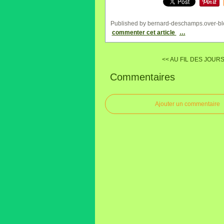
Published by bernard-deschamps.over-bl
commenter cet article
…
<< AU FIL DES JOURS.
Commentaires
Ajouter un commentaire