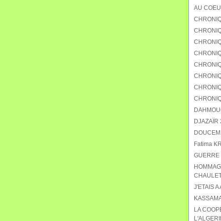
AU COEU
CHRONIQ
CHRONIQU
CHRONIQ
CHRONIQ
CHRONIQU
CHRONIQ
CHRONIQ
CHRONIQ
DAHMOUCH
DJAZAÏR 2
DOUCEMEN
Fatima K
GUERRE 
HOMMAGE
CHAULET
J'ETAIS A
KASSAMA
LA COOP
L'ALGERI