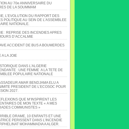
TION AU 70e ANNIVERSAIRE DU
ES DE LA SOUMMAM
IE, L’EVOLUTION DU RAPPORT DES
S POLITIQUE AU SEIN DE L’ASSEMBLEE
AIRE NATIONALE.
IE : REPRISE DES INCENDIES APRES
JOURS D’ACCALMIE
AVE ACCIDENT DE BUS A BOUMERDES
A LA JOIE
ISTORIQUE DANS L’ALGERIE
ENDANTE : UNE FEMME A LA TETE DE
EMBLEE POPULAIRE NATIONALE
ASSADEUR AMAR BENDJAMA ELU A
NIMITE PRESIDENT DE L’ECOSOC POUR
SION 2027.
EFLEXIONS QUE M’INSPIRENT LES
NTAIRES DE MON TEXTE « A MES
ADES COMMUNISTES »
RRIBLE DRAME, 10 ENFANTS ET UNE
TRICE PERISSENT DANS L’INCENDIE
ORPHELINAT MOHAMMADIA A ALGER.