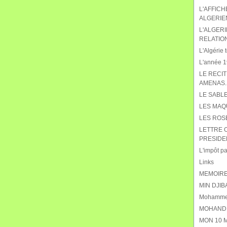
L'AFFIC
ALGERIE
L'ALGERI
RELATIO
L'Algérie t
L'année 19
LE RECIT
AMENAS.
LE SABL
LES MAQ
LES ROS
LETTRE 
PRESIDE
L'impôt pat
Links
MEMOIRE
MIN DJIB
Mohammed
MOHAND 
MON 10 M