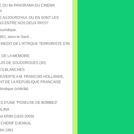
HE DU 8e PANORAMA DU CINEMA
N
E AUJOURD'HUI, OU EN SONT LES
NS ENTRE NOS DEUX PAYS?
ouristique.
61, dans le Gard...
 INEDIT DE L'ATTAQUE TERRORISTE D'IN
E DE LA MEMOIRE
UIS DE SOUDORGUES (30)
ES BLANCHES
OUVERTE A M. FRANCOIS HOLLANDE,
NT DE LA REPUBLIQUE FRANCAISE
riotique (ichtirâk)
S D'UNE "POSEUSE DE BOMBES"
ALINA
 KRIM (1920-2009)
CHERIF DJENKAL
AI 1981