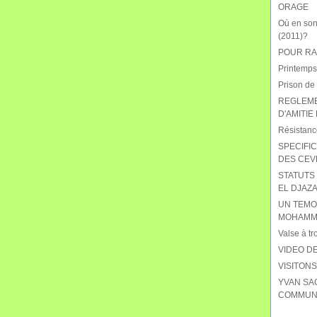
ORAGE
Où en sont
(2011)?
POUR RAB
Printemps
Prison de
REGLEME
D'AMITIE
Résistanc
SPECIFIC
DES CEV
STATUTS 
EL DJAZA
UN TEMO
MOHAMME
Valse à tr
VIDEO DE
VISITON
YVAN SA
COMMUNI