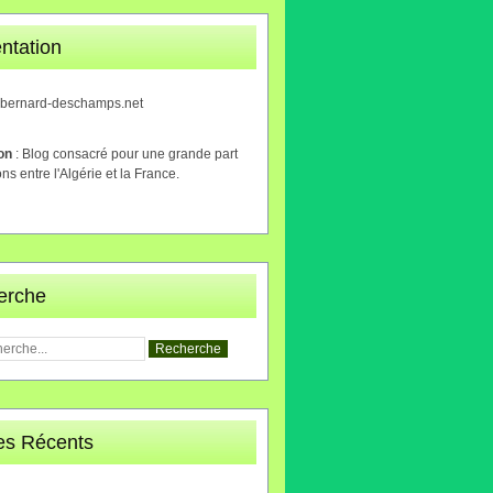
ntation
.bernard-deschamps.net
ion
: Blog consacré pour une grande part
ons entre l'Algérie et la France.
erche
les Récents