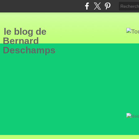
le blog de
Bern
ard
Deschamps