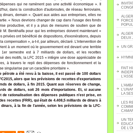
INVITA
 dépenses qui ne ramènent pas une activité économique ». Il
CONGR
hui, dans la construction d'autoroutes, de réseau ferroviaire,
inq dinars, demain ». Quant aux aides aux entreprises, elles ne
ALGER
artie. « Nous devrions changer de cap dans l'usage des fonds
FORCE
POPUL
prise productive, et il y a plus de mesures de soutien que de
é M. Benkhalfa pour qui les entreprises doivent maintenant «
ALGER
s privées ont bénéficié de dispositions, d'exonérations, depuis
DEUX 
la compensation », a-t-il, par ailleurs, déclaré. L'intervention de
UN GR
ervient à un moment où le gouvernement est devant une terrible
e 1er semestre est à 7 milliards de dollars, et les recettes
HYMNE 
sé des motifs, la LFC 2015 « intègre une dose appréciable de
res, à travers le repli des dépenses de fonctionnement et la
FAIT H
se singularise par un caractère prioritaire ».
INDEP
e pétrole a été revu à la baisse, il est passé de 100 dollars
L’ASS
FC2015, alors que les prévisions de recettes d'exportations
mds de dollars, à fin 2015. Quant aux réserves de change,
L'AMB
L’UNA
ards de dollars, soit 26 mois d'importations. Et, si aucune
LA SES
 de rationalisation des dépenses publiques n'est prise, en
des recettes (FRR), qui était de 4.408,5 milliards de dinars à
LES R
 dinars, à la fin de l'année, selon les prévisions de la LFC-
COMME
CAMAR
UN TE
EDUCA
DE L’