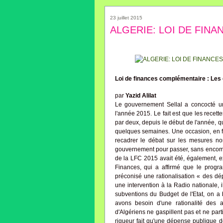
23 juillet 2015
ALGERIE: LOI DE FIN
Loi de finances complémentaire : Les
par
Yazid Alilat
Le gouvernement Sellal a concocté u
l'année 2015. Le fait est que les recet
par deux, depuis le début de l'année, qu
quelques semaines. Une occasion, en f
recadrer le débat sur les mesures non
gouvernement pour passer, sans encombre
de la LFC 2015 avait été, également, e
Finances, qui a affirmé que le prog
préconisé une rationalisation « des d
une intervention à la Radio nationale, i
subventions du Budget de l'Etat, on a
avons besoin d'une rationalité des 
d'Algériens ne gaspillent pas et ne parti
rigueur fait qu'une dépense publique d