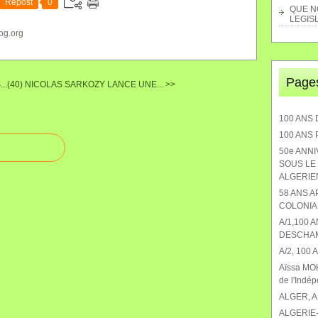
Repost
0
QUE NO
LEGISL
og.org
Page
..(40)
NICOLAS SARKOZY LANCE UNE... >>
100 ANS 
100 ANS
50e ANN
SOUS LE 
ALGERIEN
58 ANS 
COLONIA
A/1,100 
DESCHA
A/2, 100
Aïssa MOK
de l'Indé
ALGER, 
ALGERIE