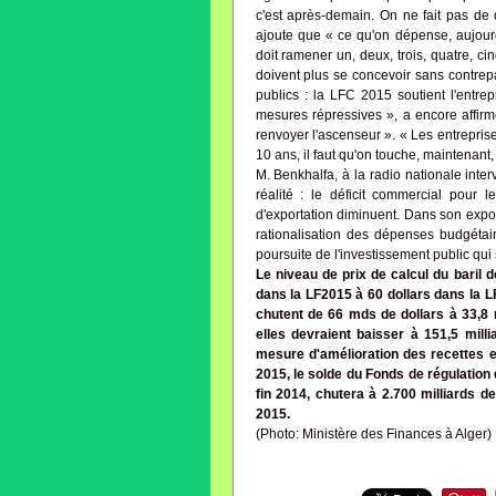
c'est après-demain. On ne fait pas de
ajoute que « ce qu'on dépense, aujourd'
doit ramener un, deux, trois, quatre, c
doivent plus se concevoir sans contrep
publics : la LFC 2015 soutient l'entre
mesures répressives », a encore affirm
renvoyer l'ascenseur ». « Les entreprise
10 ans, il faut qu'on touche, maintenant, 
M. Benkhalfa, à la radio nationale int
réalité : le déficit commercial pour l
d'exportation diminuent. Dans son expo
rationalisation des dépenses budgétai
poursuite de l'investissement public qui 
Le niveau de prix de calcul du baril d
dans la LF2015 à 60 dollars dans la L
chutent de 66 mds de dollars à 33,8 
elles devraient baisser à 151,5 milli
mesure d'amélioration des recettes et
2015, le solde du Fonds de régulation 
fin 2014, chutera à 2.700 milliards de
2015.
(Photo: Ministère des Finances à Alger)