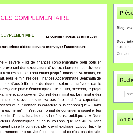
Prése
ANCES COMPLEMENTAIRE
Blog
: ww
Le Quotidien d'Oran, 23 juillet 2015
Descript
aux relati
 entreprises aidées doivent «renvoyer l'ascenseur»
Contact
ne « sévère » loi de finances complémentaire pour boucler
tes provenant des exportations d'hydrocarbures ont été divisées
i a vu les cours du brut chuter jusqu'à moins de 50 dollars, en
ait, pour le ministre des Finances Abderahmane Benkhalfa de
Rech
 pas d'austérité mais de rigueur, selon lui, prévues par le
s, cette phase économique difficile. Hier, mercredi, le projet
xaminé et approuvé en Conseil des ministres. Le ministre des
ramme des subventions ne va pas être touché, a cependant,
épenses et leur donner un caractère plus économique ». Dans
l a estimé qu'il « n'est pas normal de continuer à gaspiller les
 besoin d'une rationalité dans la dépense publique ». « Nous
Artic
acteurs économiques et nous voulons que les 40 millions
cipent pas à la contrebande », a-t-il expliqué. Et, pour lui, « la
oit ramener une activité économique ; si ce n'est pas demain,