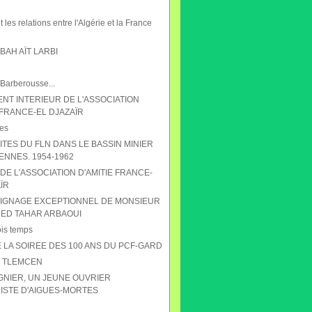
 les relations entre l'Algérie et la France
AH AÏT LARBI
 Barberousse...
NT INTERIEUR DE L'ASSOCIATION
 FRANCE-EL DJAZAÏR
es
ITES DU FLN DANS LE BASSIN MINIER
ENNES. 1954-1962
DE L'ASSOCIATION D'AMITIE FRANCE-
ÏR
IGNAGE EXCEPTIONNEL DE MONSIEUR
D TAHAR ARBAOUI
ois temps
 LA SOIREE DES 100 ANS DU PCF-GARD
S TLEMCEN
GNIER, UN JEUNE OUVRIER
STE D'AIGUES-MORTES