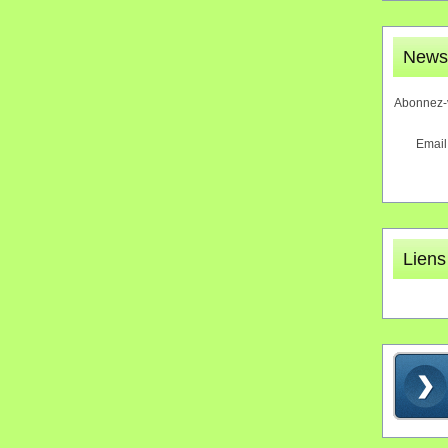
Newsl
Abonnez-v
Email
Liens