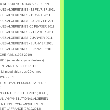
R DE LA REVOLUTION ALGERIENNE.
UES ALGERIENNES - 12 FEVRIER 2011
ES ALGERIENNES - 15 AVRIL 2011
UES ALGERIENNES - 23 JANVIER 2011
UES ALGERIENNES -26 FEVRIER 2011
ES ALGERIENNES - 7 FEVRIER 2011.
UES ALGERIENNES -7 JANVIER 2011.
UES ALGERIENNES - 8 JANVIER 2011
UES ALGERIENNES - 9 JANVIER 2011
E Yahia (1928-2010)
010 (notes de voyage illustrées)
T ANNIE S'EN EST ALLEE...
RIM, moudjahida des Cévennes
D'ALGERIE
 DE OMAR BESSAOUD A PIERRE
.
 ALGER LE 5 JUILLET 2012.(RECIT )
N, L'HYMNE NATIONAL ALGERIEN
ERATION ECONOMIQUE ENTRE
E ET LA FRANCE (27/12/2013)