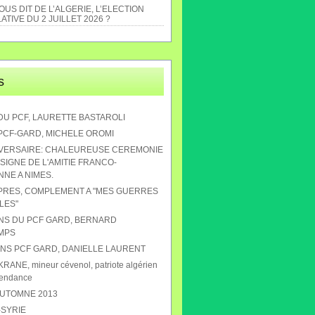
US DIT DE L’ALGERIE, L’ELECTION
ATIVE DU 2 JUILLET 2026 ?
s
DU PCF, LAURETTE BASTAROLI
 PCF-GARD, MICHELE OROMI
IVERSAIRE: CHALEUREUSE CEREMONIE
SIGNE DE L'AMITIE FRANCO-
NE A NIMES.
APRES, COMPLEMENT A "MES GUERRES
LES"
ANS DU PCF GARD, BERNARD
MPS
 ANS PCF GARD, DANIELLE LAURENT
RANE, mineur cévenol, patriote algérien
pendance
AUTOMNE 2013
-SYRIE