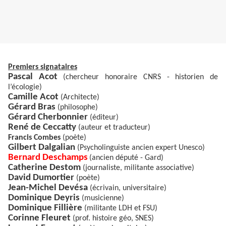
Premiers signataires
Pascal Acot
(chercheur honoraire CNRS - historien de
l’écologie)
Camille Acot
(Architecte)
Gérard Bras
(philosophe)
Gérard Cherbonnier
(éditeur)
René de Ceccatty
(auteur et traducteur)
Francis Combes
(poète)
Gilbert Dalgalian
(Psycholinguiste ancien expert Unesco)
Bernard Deschamps
(ancien député - Gard)
Catherine Destom
(journaliste, militante associative)
David Dumortier
(poète)
Jean-Michel Devésa
(écrivain, universitaire)
Dominique Deyris
(musicienne)
Dominique Fillière
(militante LDH et FSU)
Corinne Fleuret
(prof. histoire géo, SNES)