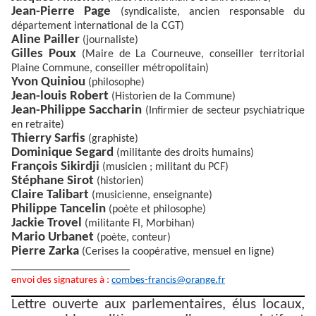
Jean-Pierre Page
(syndicaliste, ancien responsable du
département international de la CGT)
Aline Pailler
(journaliste)
Gilles Poux
(Maire de La Courneuve, conseiller territorial
Plaine Commune, conseiller métropolitain)
Yvon Quiniou
(philosophe)
Jean-louis Robert
(Historien de la Commune)
Jean-Philippe Saccharin
(Infirmier de secteur psychiatrique
en retraite)
Thierry Sarfis
(graphiste)
Dominique Segard
(militante des droits humains)
François Sikirdji
(musicien ; militant du PCF)
Stéphane Sirot
(historien)
Claire Talibart
(musicienne, enseignante)
Philippe Tancelin
(poète et philosophe)
Jackie Trovel
(militante FI, Morbihan)
Mario Urbanet
(poète, conteur)
Pierre Zarka
(Cerises la coopérative, mensuel en ligne)
_____________________
envoi des signatures à :
combes-francis@orange.fr
Lettre ouverte aux parlementaires, élus locaux,