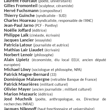
Laurent Fourcaut
(poète, universitaire)
Gilles Fromonteil
(sculpteur, céramiste)
Hervé Fuchsmann
(compositeur)
Thierry Guinche
(syndicaliste - SUD)
Charles Hoareau
(syndicaliste, responsable de l’ANC)
Jean-Paul Jarno
(PCF - Pontivy)
Noëlle Joffard
(éditrice)
Philippe Laïk
(cinéaste, écrivain)
Jacques Lancier
(essayiste)
Patricia Latour
(journaliste et autrice)
Mathias Lair Liaudet
(écrivain)
Norbert Lenoir
(philosophe)
Alain Lipietz
(économiste, élu local EELV, ancien député
européen)
Michael Löwy
(sociologue et philosophe, NPA)
Patrick Magne-Bernard
(33)
Dominique Malavergne
(retraitée Banque de France)
Patrick Maurières
(militant culturel)
Olivier Mayer
(ancien journaliste ; militant culturel)
Marion Mazauric
(éditrice)
José Muchnik
(poète, anthropologue, ex. Directeur de
recherches INRAE)
Jacques Nikonoff
(haut fonctionnaire et universitaire)