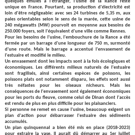
quelques émules à l'étranger, l'usine de la Rance reste
unique en France. Pourtant, sa production d'électricité est
loin d'être négligeable: avec ses 24 turbines de 5,35 m, aux
pales orientables selon le sens de la marée, cette usine de
240 mégawatts (MW) pourvoit en moyenne aux besoins de
250.000 foyers, soit l'équivalent d'une ville comme Rennes.
Pour les besoins de l'usine, l'embouchure de la Rance a été
fermée par un barrage d'une longueur de 750 m, surmonté
d'une route. Mais le barrage a accentué l'envasement de
l'estuaire et modifié le milieu.
Un envasement dont les impacts sont à la fois écologiques et
économiques. Les différents milieux naturels de l'estuaire
sont fragilisés, ainsi certaines espèces de poissons, les
poissons plats ont notamment disparu, les effets sont aussi
très néfastes pour les oiseaux nicheurs. Mais les
conséquences de l'envasement sont également économiques
pour les ports du fleuve, comme celui de Dinan dont l'accès
est rendu de plus en plus difficile pour les plaisanciers.
Si personne ne remet en cause l'usine, beaucoup exigent un
plan d'action pour débarrasser l'estuaire des sédiments
accumulés.
Un plan quinquennal a bien été mis en place (2018-2023)
pour extraire la vase. Il aurait dû démarrer au 1er juillet