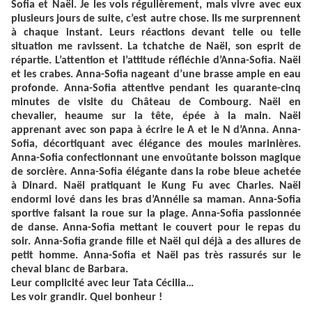
Sofia et Naël. Je les vois régulièrement, mais vivre avec eux
plusieurs jours de suite, c’est autre chose. Ils me surprennent
à chaque instant. Leurs réactions devant telle ou telle
situation me ravissent. La tchatche de Naël, son esprit de
répartie. L’attention et l’attitude réfléchie d’Anna-Sofia. Naël
et les crabes. Anna-Sofia nageant d’une brasse ample en eau
profonde. Anna-Sofia attentive pendant les quarante-cinq
minutes de visite du Château de Combourg. Naël en
chevalier, heaume sur la tête, épée à la main. Naël
apprenant avec son papa à écrire le A et le N d’Anna. Anna-
Sofia, décortiquant avec élégance des moules marinières.
Anna-Sofia confectionnant une envoûtante boisson magique
de sorcière. Anna-Sofia élégante dans la robe bleue achetée
à Dinard. Naël pratiquant le Kung Fu avec Charles. Naël
endormi lové dans les bras d’Annélie sa maman. Anna-Sofia
sportive faisant la roue sur la plage. Anna-Sofia passionnée
de danse. Anna-Sofia mettant le couvert pour le repas du
soir. Anna-Sofia grande fille et Naël qui déjà a des allures de
petit homme. Anna-Sofia et Naël pas très rassurés sur le
cheval blanc de Barbara.
Leur complicité avec leur Tata Cécilia…
Les voir grandir. Quel bonheur !