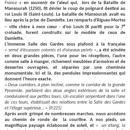
France
» en souvenir de l’aïeul qui, lors de la Bataille de
Mansourah (1250), fit dévier le coup de poignard destiné au
roi Louis IX (Saint-Louis). La bataille de Mansourah avait eu
lieu après la prise de Damiette. Les remparts d’Aigues-Mortes
e
– ville chère à mon cœur - d’où Louis IX partit pour la 7
croisade, furent construits sur le modèle de ceux de
Damiette.
L’immense Salle des Gardes sous plafond à la française
«
semé d’écussons coloriés et d’oiseaux peints
»
, a été scindée
en deux grandes pièces, l’une pour les réceptions, l’autre
comme salle à manger, richement meublées d’armoires et de
dessertes ouvragées, et séparées par une cheminée
monumentale. Ici et là, des pendules impressionnantes qui
donnent l’heure exacte.
« Deux corridors, à plan incliné, comme le corridor de la grande
Pyramide, partaient des deux angles extérieurs de la salle et
conduisaient aux petites tours. Un escalier serpentant dans l’une
de ces tours, établissait des relations entre la Salle des Gardes
et l’étage supérieur… » (P.221)
Après avoir grimpé de nombreuses marches, nous accédons
au chemin de ronde de la courtine. A nos pieds, un
magnifique paysage éclaboussé de soleil, et
« un étang, la