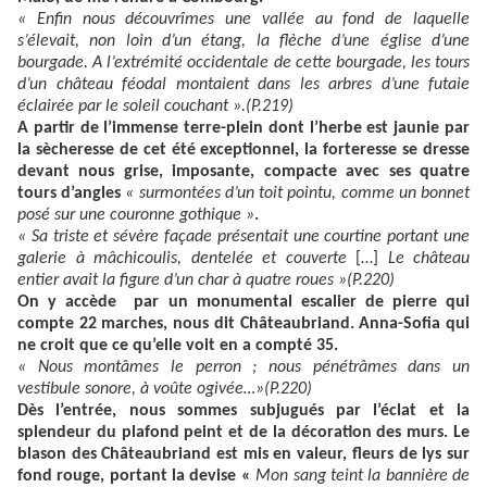
« Enfin nous découvrîmes une vallée au fond de laquelle
s’élevait, non loin d’un étang, la flèche d’une église d’une
bourgade. A l’extrémité occidentale de cette bourgade, les tours
d’un château féodal montaient dans les arbres d’une futaie
éclairée par le soleil couchant ».(P.219)
A partir de l’immense terre-plein dont l’herbe est jaunie par
la sècheresse de cet été exceptionnel, la forteresse se dresse
devant nous grise, imposante, compacte avec ses quatre
tours d’angles
« surmontées d’un toit pointu, comme un bonnet
posé sur une couronne gothique »
.
« Sa triste et sévère façade présentait une courtine portant une
galerie à mâchicoulis, dentelée et couverte
[…]
Le château
entier avait la figure d’un char à quatre roues »(P.220)
On y accède par un monumental escalier de pierre qui
compte 22 marches, nous dit Châteaubriand. Anna-Sofia qui
ne croit que ce qu’elle voit en a compté 35.
« Nous montâmes le perron ; nous pénétrâmes dans un
vestibule sonore, à voûte ogivée…»(P.220)
Dès l’entrée, nous sommes subjugués par l’éclat et la
splendeur du plafond peint et de la décoration des murs. Le
blason des Châteaubriand est mis en valeur, fleurs de lys sur
fond rouge, portant la devise «
Mon sang teint la bannière de