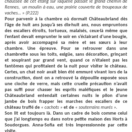
chaussée de cet étang sur laquelle passait le grand chemin de
Rennes, un moulin à eau, une prairie couverte de troupeaux de
vaches… » (P.222)
Pour parvenir à la chambre où dormait Châteaubriand dès
l’âge de huit ans jusqu’à ses dix-huit ans, nous empruntons
des escaliers étroits, tortueux, malaisés, ceux-là même que
l’enfant devait emprunter le soir en s’éclairant d’une bougie,
après avoir accompagné sa mère et ses sœurs à leur
chambre. Une épreuve. Pour se retrouver dans une
chambrette sous les toits, exigüe, sans décoration, grinçant
et soupirant par grand vent, quand ce n’étaient pas les
fantômes qui profitaient de la nuit pour visiter le château.
Certes, un chat noir avait bien été emmuré vivant lors de la
construction, dont on a retrouvé la dépouille exposée sous
une cloche de verre, mais cette cruelle précaution n’avait
pas suffi pour chasser les esprits maléfiques et le jeune
Châteaubriand entendait certaines nuits le pilon d’une
jambe de bois frapper les marches des escaliers de ce
château truffé de
« cachots »
et de
« souterrains murés ».
Son lit est toujours là. Dans un cadre de bois comme celui
que j’ai longtemps eu dans notre petite maison des Horts à
Soudorgues. Anna-Sofia est très impressionnée par cette
visite.