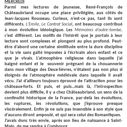
MERCREDI
Parmi mes lectures de jeunesse, René-François de
Châteaubriand occupe une place privilégiée, aux côtés de
Jean-Jacques Rousseau. Curieux, n’est-ce pas, tant ils sont
différents.
L’Emile, Le Contrat Social
, ont beaucoup contribué
à mon évolution idéologique. Les
Mémoires d’outre-tombe,
c’est différent. Les motifs de l’intérêt que je portais à leur
lecture sont complexes et plongent au plus profond. Peut-
être d’abord une certaine similitude entre la dure discipline
et la vie sans gaîté imposées à l’écrivain alors enfant et ce
que je vivais. L’atmosphère religieuse dans laquelle j’ai
baigné enfant et le souvenir prégnant de la chouannerie
dans mon village des Deux-Sèvres, n’étaient pas non plus si
éloignés de l’atmosphère médiévale dans laquelle il avait
vécu. J’ai d’ailleurs toujours éprouvé de l’attraction pour les
châteaux-forts. Et puis, et puis…mais là, l’introspection
devient plus difficile, il y a chez Châteaubriand, un sens de la
continuité historique de la France, par-delà les évolutions,
les ruptures, les révolutions, que j’éprouve presque
viscéralement. Enfin je ne suis pas insensible à son style que
d’aucuns diront ampoulé, et qui sera celui des Romantiques.
J’avais donc très envie, après son lieu de naissance à Saint-
Malo, de me rendre à Combourg.