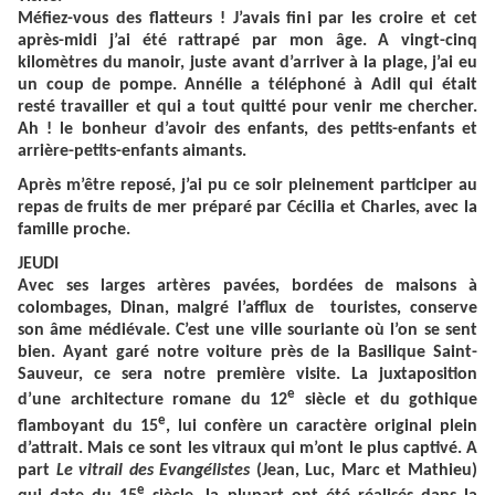
Méfiez-vous des flatteurs ! J’avais fini par les croire et cet
après-midi j’ai été rattrapé par mon âge. A vingt-cinq
kilomètres du manoir, juste avant d’arriver à la plage, j’ai eu
un coup de pompe. Annélie a téléphoné à Adil qui était
resté travailler et qui a tout quitté pour venir me chercher.
Ah ! le bonheur d’avoir des enfants, des petits-enfants et
arrière-petits-enfants aimants.
Après m’être reposé, j’ai pu ce soir pleinement participer au
repas de fruits de mer préparé par Cécilia et Charles, avec la
famille proche.
JEUDI
Avec ses larges artères pavées, bordées de maisons à
colombages, Dinan, malgré l’afflux de touristes, conserve
son âme médiévale. C’est une ville souriante où l’on se sent
bien. Ayant garé notre voiture près de la Basilique Saint-
Sauveur, ce sera notre première visite. La juxtaposition
e
d’une architecture romane du 12
siècle et du gothique
e
flamboyant du 15
, lui confère un caractère original plein
d’attrait. Mais ce sont les vitraux qui m’ont le plus captivé. A
part
Le vitrail des Evangélistes
(Jean, Luc, Marc et Mathieu)
e