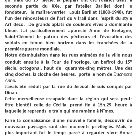
qui date du 15
siècle, la plupart ont été réalisés dans la
seconde partie du XXe, par l’atelier Barillet dont le
fondateur, le maître-verrier Louis Barillet (1880-1948), fut
l’un des rénovateurs de l'art du vitrail dans l'esprit du style
Art déco. De grands aplats de couleurs vives à dominante
bleue. J’ai particulièrement apprécié Anne de Bretagne,
Saint-Clément le patron des pêcheurs et l’évocation des
soldats en tenue bleu horizon dans les tranchées de la
première guerre mondiale.
Notre déambulation dans les rues animées de la ville nous
e
conduit ensuite à la Tour de l’horloge, un beffroi du 15
siècle, octogonal, haut de quarante-cinq mètres. Une des
cinq cloches, la cloche des heures, porte le nom de
Duchesse
Anne.
J’avais été séduit par la rue du Jerzual. Je suis conquis par
Dinan.
Cette merveilleuse escapade dans la région qui sera peut-
être bientôt celle de Cécilia, prend fin à 15h.29, heure à
laquelle je reprends le train qui me ramène à Nîmes.
Faire la connaissance d’une nouvelle famille, découvrir de
nouveaux paysages sont des moments privilégiés. Mais le
plus important fut le temps passé à regarder vivre Anna-