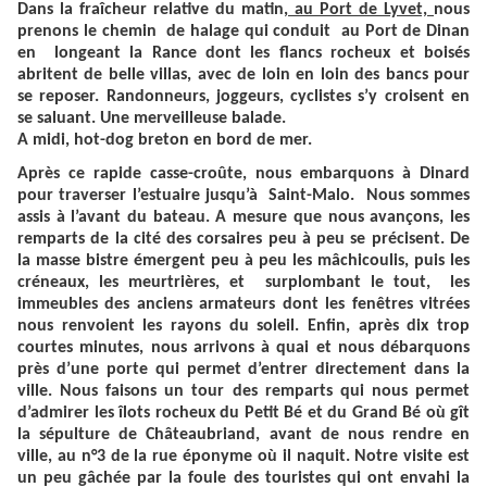
Dans la fraîcheur relative du matin
, au Port de Lyvet,
nous
prenons le chemin de halage qui conduit au Port de Dinan
en longeant la Rance dont les flancs rocheux et boisés
abritent de belle villas, avec de loin en loin des bancs pour
se reposer. Randonneurs, joggeurs, cyclistes s’y croisent en
se saluant. Une merveilleuse balade.
A midi, hot-dog breton en bord de mer.
Après ce rapide casse-croûte, nous embarquons à Dinard
pour traverser l’estuaire jusqu’à Saint-Malo. Nous sommes
assis à l’avant du bateau. A mesure que nous avançons, les
remparts de la cité des corsaires peu à peu se précisent. De
la masse bistre émergent peu à peu les mâchicoulis, puis les
créneaux, les meurtrières, et surplombant le tout, les
immeubles des anciens armateurs dont les fenêtres vitrées
nous renvoient les rayons du soleil. Enfin, après dix trop
courtes minutes, nous arrivons à quai et nous débarquons
près d’une porte qui permet d’entrer directement dans la
ville. Nous faisons un tour des remparts qui nous permet
d’admirer les îlots rocheux du Petit Bé et du Grand Bé où gît
la sépulture de Châteaubriand, avant de nous rendre en
ville, au n°3 de la rue éponyme où il naquit. Notre visite est
un peu gâchée par la foule des touristes qui ont envahi la