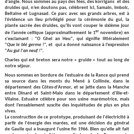
d’angle. Nous sommes au pays des fées, des korrigans et des
druides qui, n’en doutons pas, célèbrent ici, Samain, Imbolc,
Beltaine et Lugnasad. Ce parc avec ses grands arbres, est à
l’évidence un lieu privilégié pour la cérémonie du gui, la
plante sacrée des druides, qu’ils vont couper le sixième jour
er
de l’année celtique (approximativement le 1
novembre) en
s'exclamant : "O Ghel an Heu", qui signifie littéralement
"
Que le blé germe !",
et qui a donné naissance à l’expression
"
Au gui l'an neuf !".
Charles qui est breton sera notre « gruide » tout au long de
notre séjour.
Nous sommes en bordure de l’estuaire de la Rance qui prend
sa source dans les monts du Mené à Collinée, dans le
département des Côtes-d'Armor, et se jette dans la Manche
entre Dinard et Saint-Malo dans le département d'Ille-et-
Vilaine. Estuaire célèbre pour son usine marémotrice, mais
dont l’ensablement suscite des inquiétudes de plus en plus
vives.
La construction de ce prototype, produisant de l'électricité à
partir de l'énergie des marées, est une décision du général
de Gaulle qui a inauguré l'usine fin 1966. Bien qu'elle ait fait