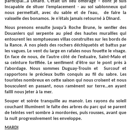
participai…à Dinard. C’était un lieu ombragé – dont je suis
incapable de situer l’emplacement - au sol sablonneux qui
nous permettait, avec du sable et de l’eau, de faire la
vaisselle des bonamos. Je n’étais jamais retourné à Dinard.
Nous prenons ensuite jusqu’à Roche Brune, le sentier des
Douaniers qui serpente au pied des hautes murailles qui
entourent les somptueuses villas construites sur les bords de
la Rance. A nos pieds des rochers déchiquetés et battus par
les vagues. Le vent du large en rafales nous fouette le visage.
En face de nous, de l’autre côté de l’estuaire, Saint-Malo et
sa ceinture fortifiée. Le sentiment d’être sur le pont près à
l’abordage. Nous sommes Duguay-Trouin et Surcouf et
rapportons le précieux butin conquis au fil du sabre. Les
touristes nombreux en cette saison qui nous croisent et nous
bousculent en passant, nous ramènent sur terre…en ayant
failli nous jeter à la mer.
Souper et soirée tranquille au manoir. Les rayons du soleil
couchant illuminent le faîte des arbres du parc qui se parent
de teintes vert sombre à mordorées, puis rousses, avant que
la nuit progressivement les enveloppe.
MARDI