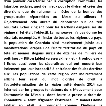
d’un pouvoir caractérisé par la corruption, l’arbitraire, les
injustices sociales, quoi de mieux pour le diviser et créer des
diversions que de rallumer la mèche de la bombe des
groupuscules séparatistes au Mzab ou ailleurs ?
Objectivement cela aurait dû déboucher sur de tels
résultats. Echec cinglant pour les fractions dangereuses du
régime si tel était l’objectif. La manœuvre n’a pas donné les
résultats escomptés. A l’instar de toutes les régions du pays,
la population de Ghardaïa s’est massivement jointe aux
manifestations, drapeau de l’unité territoriale du pays en
tête et mêmes slogans surgis de dizaines de milliers de
poitrines : « Klitou labled ya esserakine » et « trouhou gae »
! Echec aussi pour les séparatistes qui ont mesuré leur
isolement par leur incapacité à entraîner des foules derrière
eux. Les populations de cette région ont indirectement
affiché leur rejet du mot d’ordre de droit à
l’autodétermination de la région agité depuis 2014 sur
internet par les groupes fondateurs du « Mouvement pour
l’autonomie du M’zab », dont toute la presse « droit-de-
l’hommiste » feint d’ignorer l’existence. Et Kamel-Eddine
Fekhar en était le président comme l’indique la