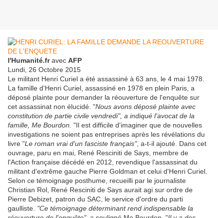
l'Humanité.fr
avec
AFP
Lundi, 26 Octobre 2015
Le militant Henri Curiel a été assassiné à 63 ans, le 4 mai 1978.
La famille d'Henri Curiel, assassiné en 1978 en plein Paris, a
déposé plainte pour demander la réouverture de l'enquête sur
cet assassinat non élucidé. "
Nous avons déposé plainte avec
constitution de partie civile vendredi", a indiqué l'avocat de la
famille, Me Bourdon.
"Il est difficile d'imaginer que de nouvelles
investigations ne soient pas entreprises après les révélations du
livre "
Le roman vrai d'un fasciste français"
, a-t-il ajouté. Dans cet
ouvrage, paru en mai, René Resciniti de Says, membre de
l'Action française décédé en 2012, revendique l'assassinat du
militant d'extrême gauche Pierre Goldman et celui d'Henri Curiel.
Selon ce témoignage posthume, recueilli par le journaliste
Christian Rol, René Resciniti de Says aurait agi sur ordre de
Pierre Debizet, patron du SAC, le service d'ordre du parti
gaulliste.
"Ce témoignage déterminant rend indispensable la
réouverture de l'enquête",
a souligné Me Bourdon. "
Il y a des