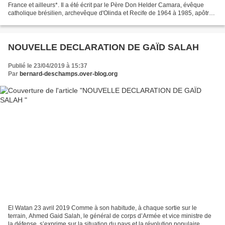
France et ailleurs*. Il a été écrit par le Père Don Helder Camara, évêque
catholique brésilien, archevêque d'Olinda et Recife de 1964 à 1985, apôtre
de la « théologie de la libération...
NOUVELLE DECLARATION DE GAÏD SALAH
Publié le 23/04/2019 à 15:37
Par
bernard-deschamps.over-blog.org
El Watan 23 avril 2019 Comme à son habitude, à chaque sortie sur le
terrain, Ahmed Gaid Salah, le général de corps d’Armée et vice ministre de
la défense, s’exprime sur la situation du pays et la révolution populaire