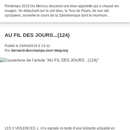
Printemps 2019 Du Mercou descend une bise aigrelette qui a chassé les
nuages. Se détachant sur le ciel bleu, la Tour de Peyre, de son œil
cyclopéen, surveille le cours de la Salindrenque dont le murmure
m’accompagne dans ma balade. Le tranchant du soleil...
AU FIL DES JOURS...(124)
Publié le 24/04/2019 à 13:11
Par
bernard-deschamps.over-blog.org
LES 3 VIOLENCES. L. m’a signalé ce texte d’une brûlante actualité en