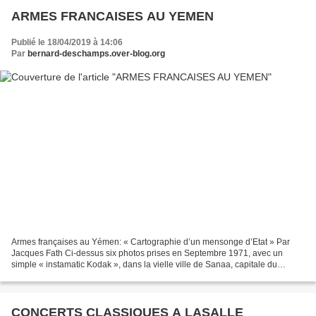
ARMES FRANCAISES AU YEMEN
Publié le 18/04/2019 à 14:06
Par
bernard-deschamps.over-blog.org
Armes françaises au Yémen: « Cartographie d’un mensonge d’Etat » Par
Jacques Fath Ci-dessus six photos prises en Septembre 1971, avec un
simple « instamatic Kodak », dans la vielle ville de Sanaa, capitale du
Yémen, un patrimoine extraordinaire aujourd’hui...
CONCERTS CLASSIQUES A LASALLE