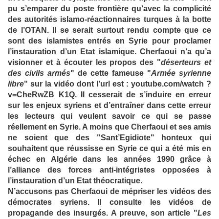
pu s’emparer du poste frontière qu’avec la complicité
des autorités islamo-réactionnaires turques à la botte
de l’OTAN. Il se serait surtout rendu compte que ce
sont des islamistes entrés en Syrie pour proclamer
l’instauration d’un Etat islamique. Cherfaoui n’a qu’a
visionner et à écouter les propos des "
déserteurs et
des civils armés
" de cette fameuse "
Armée syrienne
libre
" sur la vidéo dont l’url est : youtube.com/watch ?
v=CheRwZB_K1Q. Il cesserait de s’induire en erreur
sur les enjeux syriens et d’entraîner dans cette erreur
les lecteurs qui veulent savoir ce qui se passe
réellement en Syrie. A moins que Cherfaoui et ses amis
ne soient que des "Sant’Egidiote" honteux qui
souhaitent que réussisse en Syrie ce qui a été mis en
échec en Algérie dans les années 1990 grâce à
l’alliance des forces anti-intégristes opposées à
l’instauration d’un Etat théocratique.
N’accusons pas Cherfaoui de mépriser les vidéos des
démocrates syriens. Il consulte les vidéos de
propagande des insurgés. A preuve, son article "
Les