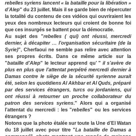
rebelles syriens lancent « la bataille pour la libération »
d’Alep
" du 23 juillet. Mais il se garde bien de répercuter
la totalité du contenu de ces vidéos qui ouvriraient les
yeux des nombreux lecteurs qui croient de bonne foi
que ces insurgés se battent pour la démocratie.
Au sujet des "
rebelles ( qui) ont réussi, mercredi
dernier, à décapiter … l’organisation sécuritaire (de la
Syrie)
", Cherfaoui ne semble pas relire avec attention
ses propres écrits. Dans ce même article sur la
"
bataille d’Alep
" le lecteur apprend qu’ "
il s’avère de
plus en plus que l’attentat perpétré mercredi dernier à
Damas contre le siège de la sécurité syrienne aurait
été, selon les quotidiens Al Akhbar et Al Quds, préparé
par des services étrangers, turcs ou jordaniens, qui
ont réussi à retourner un proche collaborateur du
patron des services syriens
." Alors qui a organisé
l’attentat du mercredi : les "
rebelles
" ou les services
étrangers ?
Notons que la photo étalée sur toute la Une d’El Watan
du 18 juillet avec pour titre "
La bataille de Damas a