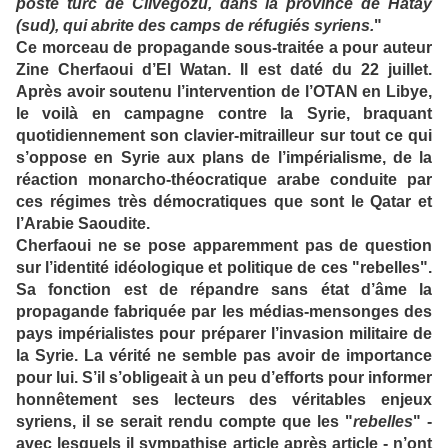
poste turc de Cilvegözü, dans la province de Hatay
(sud), qui abrite des camps de réfugiés syriens.
"
Ce morceau de propagande sous-traitée a pour auteur
Zine Cherfaoui d’El Watan. Il est daté du 22 juillet.
Après avoir soutenu l’intervention de l’OTAN en Libye,
le voilà en campagne contre la Syrie, braquant
quotidiennement son clavier-mitrailleur sur tout ce qui
s’oppose en Syrie aux plans de l’impérialisme, de la
réaction monarcho-théocratique arabe conduite par
ces régimes très démocratiques que sont le Qatar et
l’Arabie Saoudite.
Cherfaoui ne se pose apparemment pas de question
sur l’identité idéologique et politique de ces "rebelles".
Sa fonction est de répandre sans état d’âme la
propagande fabriquée par les médias-mensonges des
pays impérialistes pour préparer l’invasion militaire de
la Syrie. La vérité ne semble pas avoir de importance
pour lui. S’il s’obligeait à un peu d’efforts pour informer
honnêtement ses lecteurs des véritables enjeux
syriens, il se serait rendu compte que les "
rebelles
" -
avec lesquels il sympathise article après article - n’ont