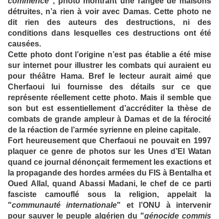
commencé
", photo montrant une rangée de maisons
détruites, n’a rien à voir avec Damas. Cette photo ne
dit rien des auteurs des destructions, ni des
conditions dans lesquelles ces destructions ont été
causées.
Cette photo dont l’origine n’est pas établie a été mise
sur internet pour illustrer les combats qui auraient eu
pour théâtre Hama. Bref le lecteur aurait aimé que
Cherfaoui lui fournisse des détails sur ce que
représente réellement cette photo. Mais il semble que
son but est essentiellement d’accréditer la thèse de
combats de grande ampleur à Damas et de la férocité
de la réaction de l’armée syrienne en pleine capitale.
Fort heureusement que Cherfaoui ne pouvait en 1997
plaquer ce genre de photos sur les Unes d’El Watan
quand ce journal dénonçait fermement les exactions et
la propagande des hordes armées du FIS à Bentalha et
Oued Allal, quand Abassi Madani, le chef de ce parti
fasciste camouflé sous la religion, appelait la
"
communauté internationale
" et l’ONU à intervenir
pour sauver le peuple algérien du "
génocide commis