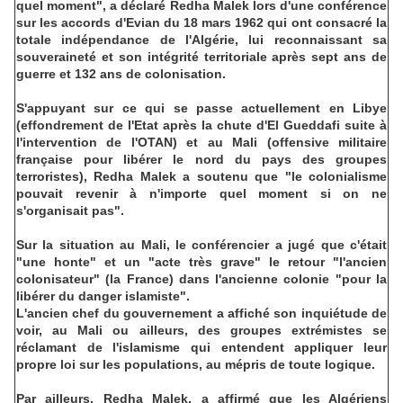
quel moment", a déclaré Redha Malek lors d'une conférence
sur les accords d'Evian du 18 mars 1962 qui ont consacré la
totale indépendance de l'Algérie, lui reconnaissant sa
souveraineté et son intégrité territoriale après sept ans de
guerre et 132 ans de colonisation.
S'appuyant sur ce qui se passe actuellement en Libye
(effondrement de l'Etat après la chute d'El Gueddafi suite à
l'intervention de l'OTAN) et au Mali (offensive militaire
française pour libérer le nord du pays des groupes
terroristes), Redha Malek a soutenu que "le colonialisme
pouvait revenir à n'importe quel moment si on ne
s'organisait pas".
Sur la situation au Mali, le conférencier a jugé que c'était
"une honte" et un "acte très grave" le retour "l'ancien
colonisateur" (la France) dans l'ancienne colonie "pour la
libérer du danger islamiste".
L'ancien chef du gouvernement a affiché son inquiétude de
voir, au Mali ou ailleurs, des groupes extrémistes se
réclamant de l'islamisme qui entendent appliquer leur
propre loi sur les populations, au mépris de toute logique.
Par ailleurs, Redha Malek, a affirmé que les Algériens