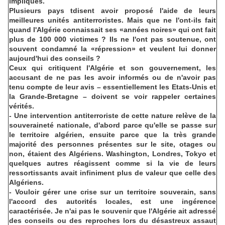
impliqués.
Plusieurs pays tdisent avoir proposé l'aide de leurs
meilleures unités antiterroristes. Mais que ne l'ont-ils fait
quand l'Algérie connaissait ses «années noires» qui ont fait
plus de 100 000 victimes ? Ils ne l'ont pas soutenue, ont
souvent condamné la «répression» et veulent lui donner
aujourd'hui des conseils ?
Ceux qui critiquent l'Algérie et son gouvernement, les
accusant de ne pas les avoir informés ou de n'avoir pas
tenu compte de leur avis – essentiellement les Etats-Unis et
la Grande-Bretagne – doivent se voir rappeler certaines
vérités.
- Une intervention antiterroriste de cette nature relève de la
souveraineté nationale, d'abord parce qu'elle se passe sur
le territoire algérien, ensuite parce que la très grande
majorité des personnes présentes sur le site, otages ou
non, étaient des Algériens. Washington, Londres, Tokyo et
quelques autres réagissent comme si la vie de leurs
ressortissants avait infiniment plus de valeur que celle des
Algériens.
- Vouloir gérer une crise sur un territoire souverain, sans
l'accord des autorités locales, est une ingérence
caractérisée. Je n'ai pas le souvenir que l'Algérie ait adressé
des conseils ou des reproches lors du désastreux assaut