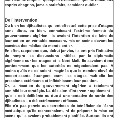
esprits chagrins, jamais satisfaits, semblent oublier.
De l'intervention
Ou bien les djihadistes qui ont effectué cette prise d'otages
sont idiots, ou bien, connaissant l'extrême fermeté du
gouvernement algérien, ils avaient l'intention de faire de
leur action un véritable massacre, mis en scène devant les
caméras des médias du monde entier.
En effet, rappelons que, début janvier, ils ont pris l'initiative
de rompre les discussions initiées par la diplomatie
algérienne sur les otages et le Nord Mali. Ils savaient donc
pertinemment que les autorités ne négocieraient pas. A
moins qu'ils ne se soient imaginés que le nombre élevé de
ressortissants étrangers parmi les otages multiplie les
pressions extérieures et infléchissent leur position.
Or, la réaction du gouvernement algérien a totalement
annihilé leur stratégie. La décision d'intervenir rapidement –
qu'elle soit délibérée ou due à une tentative de sortie des
djihadistes – a été extrêmement efficace.
Elle n'a pas permis aux terroristes de bénéficier de l'écho
médiatique qu'ils recherchaient, ni de préparer la mise en
scène qu'ils avaient probablement planifiée. Surtout, ils ont