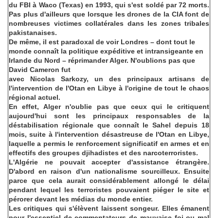
du FBI à Waco (Texas) en 1993, qui s'est soldé par 72 morts.
Pas plus d'ailleurs que lorsque les drones de la CIA font de
nombreuses victimes collatérales dans les zones tribales
pakistanaises.
De même, il est paradoxal de voir Londres – dont tout le
monde connaît la politique expéditive et intransigeante en
Irlande du Nord – réprimander Alger. N'oublions pas que
David Cameron fut
avec Nicolas Sarkozy, un des principaux artisans de
l'intervention de l'Otan en Libye à l'origine de tout le chaos
régional actuel.
En effet, Alger n'oublie pas que ceux qui le critiquent
aujourd'hui sont les principaux responsables de la
déstabilisation régionale que connaît le Sahel depuis 18
mois, suite à l'intervention désastreuse de l'Otan en Libye,
laquelle a permis le renforcement significatif en armes et en
effectifs des groupes djihadistes et des narcoterroristes.
L'Algérie ne pouvait accepter d'assistance étrangère.
D'abord en raison d'un nationalisme sourcilleux. Ensuite
parce que cela aurait considérablement allongé le délai
pendant lequel les terroristes pouvaient piéger le site et
pérorer devant les médias du monde entier.
Les critiques qui s'élèvent laissent songeur. Elles émanent
pour l'essentiel de commentateurs de mauvaise foi ou mal