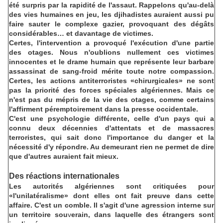
été surpris par la rapidité de l'assaut. Rappelons qu'au-delà
des vies humaines en jeu, les djihadistes auraient aussi pu
faire sauter le complexe gazier, provoquant des dégâts
considérables… et davantage de victimes.
Certes, l'intervention a provoqué l'exécution d'une partie
des otages. Nous n'oublions nullement ces victimes
innocentes et le drame humain que représente leur barbare
assassinat de sang-froid mérite toute notre compassion.
Certes, les actions antiterroristes «chirurgicales» ne sont
pas la priorité des forces spéciales algériennes. Mais ce
n'est pas du mépris de la vie des otages, comme certains
l'affirment péremptoirement dans la presse occidentale.
C'est une psychologie différente, celle d'un pays qui a
connu deux décennies d'attentats et de massacres
terroristes, qui sait donc l'importance du danger et la
nécessité d'y répondre. Au demeurant rien ne permet de dire
que d'autres auraient fait mieux.
Des réactions internationales
Les autorités algériennes sont critiquées pour
«l'unilatéralisme» dont elles ont fait preuve dans cette
affaire. C'est un comble. Il s'agit d'une agression interne sur
un territoire sou
v
erain, dans laquelle des étrangers sont