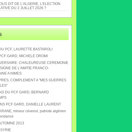
US DIT DE L’ALGERIE, L’ELECTION
ATIVE DU 2 JUILLET 2026 ?
s
DU PCF, LAURETTE BASTAROLI
 PCF-GARD, MICHELE OROMI
IVERSAIRE: CHALEUREUSE CEREMONIE
SIGNE DE L'AMITIE FRANCO-
NE A NIMES.
APRES, COMPLEMENT A "MES GUERRES
LES"
ANS DU PCF GARD, BERNARD
MPS
 ANS PCF GARD, DANIELLE LAURENT
RANE, mineur cévenol, patriote algérien
pendance
AUTOMNE 2013
-SYRIE