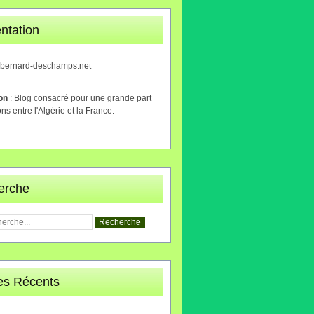
ntation
.bernard-deschamps.net
ion
: Blog consacré pour une grande part
ons entre l'Algérie et la France.
erche
les Récents