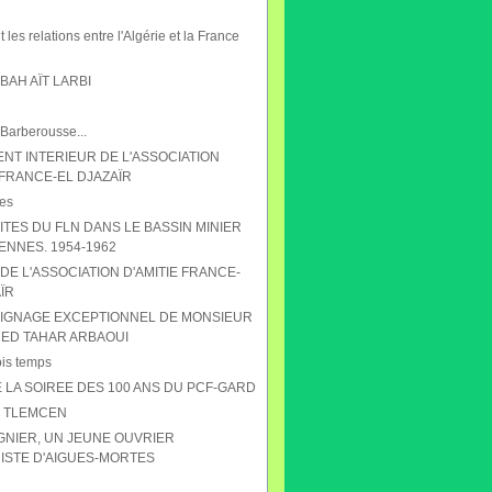
 les relations entre l'Algérie et la France
AH AÏT LARBI
 Barberousse...
NT INTERIEUR DE L'ASSOCIATION
 FRANCE-EL DJAZAÏR
es
ITES DU FLN DANS LE BASSIN MINIER
ENNES. 1954-1962
DE L'ASSOCIATION D'AMITIE FRANCE-
ÏR
IGNAGE EXCEPTIONNEL DE MONSIEUR
D TAHAR ARBAOUI
ois temps
 LA SOIREE DES 100 ANS DU PCF-GARD
S TLEMCEN
GNIER, UN JEUNE OUVRIER
STE D'AIGUES-MORTES