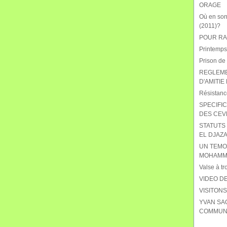
ORAGE
Où en sont
(2011)?
POUR RAB
Printemps
Prison de
REGLEME
D'AMITIE
Résistanc
SPECIFIC
DES CEV
STATUTS 
EL DJAZA
UN TEMO
MOHAMME
Valse à tr
VIDEO DE
VISITON
YVAN SA
COMMUNI