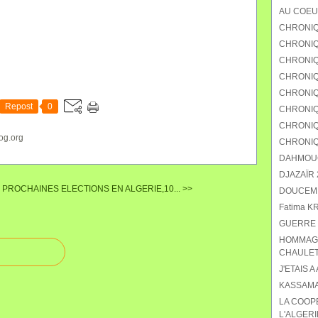
AU COEU
CHRONIQ
CHRONIQU
CHRONIQ
CHRONIQ
CHRONIQU
Repost
0
CHRONIQ
CHRONIQ
og.org
CHRONIQ
DAHMOUCH
DJAZAÏR 2
PROCHAINES ELECTIONS EN ALGERIE,10... >>
DOUCEMEN
Fatima K
GUERRE 
HOMMAGE
CHAULET
J'ETAIS A
KASSAMA
LA COOP
L'ALGERI