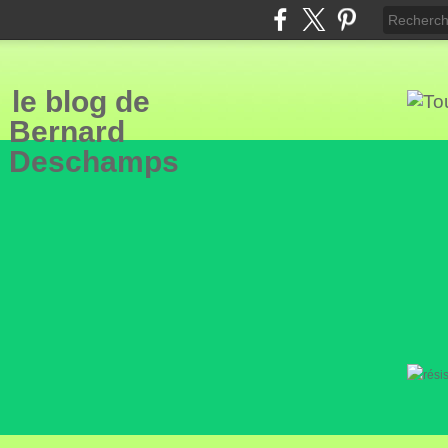
le blog de
Bern
ard
Deschamps