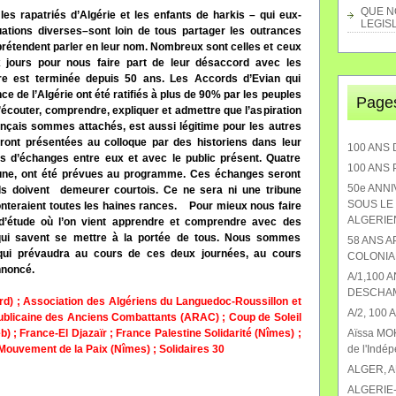
QUE NO
s rapatriés d’Algérie et les enfants de harkis – qui eux-
LEGISL
tions diverses–sont loin de tous partager les outrances
rétendent parler en leur nom. Nombreux sont celles et ceux
 jours pour nous faire part de leur désaccord avec les
rre est terminée depuis 50 ans. Les Accords d’Evian qui
ce de l’Algérie ont été ratifiés à plus de 90% par les peuples
Page
, s’écouter, comprendre, expliquer et admettre que l’aspiration
ançais sommes attachés, est aussi légitime pour les autres
ont présentées au colloque par des historiens dans leur
100 ANS 
s d’échanges entre eux et avec le public présent. Quatre
100 ANS
une, ont été prévues au programme. Ces échanges seront
50e ANN
ls doivent
demeurer courtois. Ce ne sera ni une tribune
SOUS LE 
onteraient toutes les haines rances.
Pour mieux nous faire
ALGERIEN
d’étude où l’on vient apprendre et comprendre avec des
 qui savent se mettre à la portée de tous. Nous sommes
58 ANS 
t qui prévaudra au cours de ces deux journées, au cours
COLONIA
nnoncé.
A/1,100 
DESCHA
rd) ; Association des Algériens du Languedoc-Roussillon et
A/2, 100
ublicaine des Anciens Combattants (ARAC) ; Coup de Soleil
; France-El Djazaïr ; France Palestine Solidarité (Nîmes) ;
Aïssa MOK
; Mouvement de la Paix (Nîmes) ; Solidaires 30
de l'Indé
ALGER, 
ALGERIE