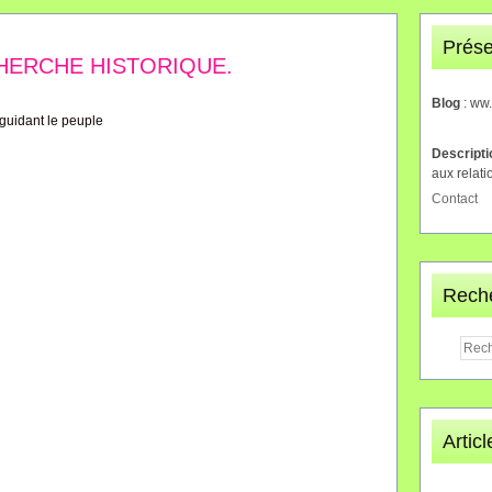
Prése
HERCHE HISTORIQUE.
Blog
: ww
Descript
aux relati
Contact
Rech
Artic