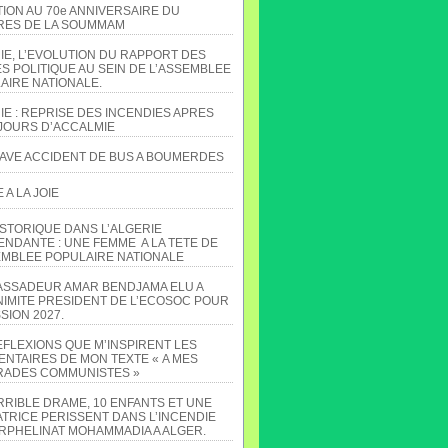
TION AU 70e ANNIVERSAIRE DU
ES DE LA SOUMMAM
IE, L’EVOLUTION DU RAPPORT DES
S POLITIQUE AU SEIN DE L’ASSEMBLEE
AIRE NATIONALE.
IE : REPRISE DES INCENDIES APRES
JOURS D’ACCALMIE
AVE ACCIDENT DE BUS A BOUMERDES
A LA JOIE
ISTORIQUE DANS L’ALGERIE
ENDANTE : UNE FEMME A LA TETE DE
EMBLEE POPULAIRE NATIONALE
ASSADEUR AMAR BENDJAMA ELU A
NIMITE PRESIDENT DE L’ECOSOC POUR
SION 2027.
EFLEXIONS QUE M’INSPIRENT LES
NTAIRES DE MON TEXTE « A MES
ADES COMMUNISTES »
RRIBLE DRAME, 10 ENFANTS ET UNE
TRICE PERISSENT DANS L’INCENDIE
ORPHELINAT MOHAMMADIA A ALGER.