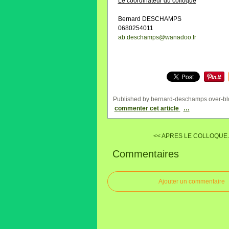
Le coordinateur du colloque
Bernard DESCHAMPS
0680254011
ab.deschamps@wanadoo.fr
Published by bernard-deschamps.over-bl
commenter cet article
…
<< APRES LE COLLOQUE.
Commentaires
Ajouter un commentaire