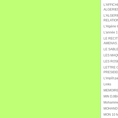
L'AFFIC
ALGERIE
L'ALGERI
RELATIO
L'Algérie t
L'année 19
LE RECIT
AMENAS.
LE SABL
LES MAQ
LES ROS
LETTRE 
PRESIDE
L'impôt pat
Links
MEMOIRE
MIN DJIB
Mohammed
MOHAND 
MON 10 M