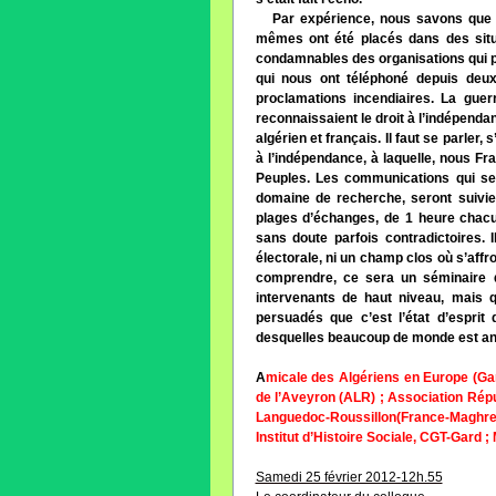
Par expérience, nous savons que le
mêmes ont été placés dans des situa
condamnables des organisations qui p
qui nous ont téléphoné depuis deux
proclamations incendiaires. La gue
reconnaissaient le droit à l’indépendan
algérien et français. Il faut se parler
à l’indépendance, à laquelle, nous Fr
Peuples. Les communications qui ser
domaine de recherche, seront suivie
plages d’échanges, de 1 heure chac
sans doute parfois contradictoires. I
électorale, ni un champ clos où s’affr
comprendre, ce sera un séminaire 
intervenants de haut niveau, mais
persuadés que c’est l’état d’espri
desquelles beaucoup de monde est a
A
micale des Algériens en Europe (Ga
de l’Aveyron (ALR) ; Association Rép
Languedoc-Roussillon(France-Maghreb) 
Institut d’Histoire Sociale, CGT-Gard 
Samedi 25 février 2012-12h.55