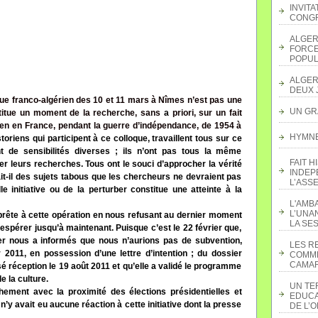
INVITA
CONGR
ALGER
FORCE
POPUL
ALGER
DEUX 
rique franco-algérien des 10 et 11 mars à Nîmes n’est pas une
UN GR
stitue un moment de la recherche, sans
a
priori, sur un fait
ien en France, pendant la guerre d’indépendance, de 1954 à
HYMNE 
storiens qui participent à ce colloque, travaillent tous sur ce
ont de sensibilités diverses ; ils n’ont pas tous la même
FAIT H
er leurs recherches. Tous ont le souci d’approcher la vérité
INDEP
urait-il des sujets tabous que les chercheurs ne devraient pas
L’ASS
le initiative ou de la perturber constitue une atteinte à la
L'AMB
L’UNA
rête à cette opération en nous refusant au dernier moment
LA SES
 espérer jusqu’à maintenant. Puisque c’est le 22 février que,
er nous a informés que nous n’aurions pas de subvention,
LES R
er 2011, en possession d’une lettre d’intention ; du dossier
COMME
CAMAR
 réception le 19 août 2011 et qu’elle a validé le programme
e la culture.
UN TE
ment avec la proximité des élections présidentielles et
EDUCA
l n’y avait eu aucune réaction à cette initiative dont la presse
DE L’