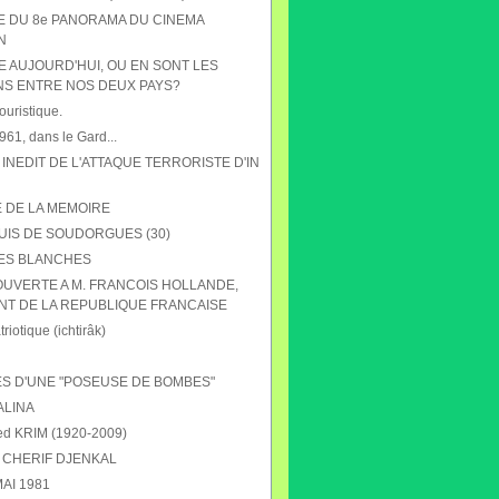
HE DU 8e PANORAMA DU CINEMA
N
E AUJOURD'HUI, OU EN SONT LES
NS ENTRE NOS DEUX PAYS?
ouristique.
61, dans le Gard...
 INEDIT DE L'ATTAQUE TERRORISTE D'IN
E DE LA MEMOIRE
UIS DE SOUDORGUES (30)
ES BLANCHES
OUVERTE A M. FRANCOIS HOLLANDE,
NT DE LA REPUBLIQUE FRANCAISE
riotique (ichtirâk)
S D'UNE "POSEUSE DE BOMBES"
ALINA
 KRIM (1920-2009)
CHERIF DJENKAL
AI 1981