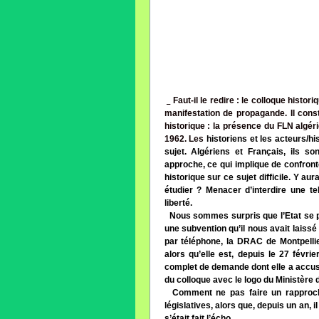
Faut-il le redire : le colloque histo
manifestation de propagande. Il con
historique : la présence du FLN algér
1962. Les
historiens et les acteurs/hi
sujet. Algériens et Français, ils s
approche, ce qui implique de confront
historique sur ce sujet difficile. Y a
étudier ? Menacer d’interdire une tel
liberté.
Nous sommes surpris que l’Etat se p
une subvention qu’il nous avait laissé
par téléphone, la DRAC de Montpelli
alors qu’elle est, depuis le 27 févri
complet de demande dont elle a accusé
du colloque avec le logo du Ministère d
Comment ne pas faire un rapproche
législatives, alors que, depuis un an, i
s’était fait l’écho.