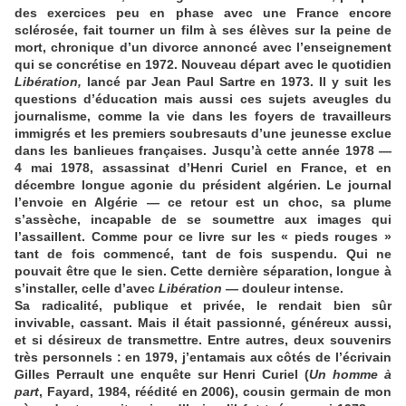
des exercices peu en phase avec une France encore
sclérosée, fait tourner un film à ses élèves sur la peine de
mort, chronique d’un divorce annoncé avec l’enseignement
qui se concrétise en 1972. Nouveau départ avec le quotidien
Libération,
lancé par Jean Paul Sartre en 1973. Il y suit les
questions d’éducation mais aussi ces sujets aveugles du
journalisme, comme la vie dans les foyers de travailleurs
immigrés et les premiers soubresauts d’une jeunesse exclue
dans les banlieues françaises. Jusqu’à cette année 1978 —
4 mai 1978, assassinat d’Henri Curiel en France, et en
décembre longue agonie du président algérien. Le journal
l’envoie en Algérie — ce retour est un choc, sa plume
s’assèche, incapable de se soumettre aux images qui
l’assaillent. Comme pour ce livre sur les « pieds rouges »
tant de fois commencé, tant de fois suspendu. Qui ne
pouvait être que le sien. Cette dernière séparation, longue à
s’installer, celle d’avec
Libération
— douleur intense.
Sa radicalité, publique et privée, le rendait bien sûr
invivable, cassant. Mais il était passionné, généreux aussi,
et si désireux de transmettre. Entre autres, deux souvenirs
très personnels : en 1979, j’entamais aux côtés de l’écrivain
Gilles Perrault une enquête sur Henri Curiel (
Un homme à
part
, Fayard, 1984, réédité en 2006), cousin germain de mon