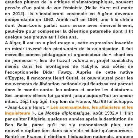
grandes plumes de la critique cinématographique, souvent
pensée d’un point de vue féministe (Heike Hurst est morte
en 2012). Ils s’installeront ensemble en Algérie devenue
indépendante en 1962. Annik naît en 1964, une fille chérie
dont Jean-Louis parlait sans cesse avec émerveillement,
peut-être pour compenser la désertion paternelle dont il fit
quelque peu preuve au fil des ans.
A Alger, il est un « pied rouge », cette expression inventée
en miroir inversé des pieds-noirs de la colonisation. Il fait
merveille comme pédagogue et organisateur de « chantiers
de jeunesse », lieu de travail volontaire, projet socialiste,
menés dans les montagnes de Kabylie, aux côtés de
l’exceptionnelle Didar Fawzy. Auprès de cette native
d’Egypte, il rencontra Henri Curiel, et œuvra aussi pour les
mouvements de libération nationale qui fleurissaient partout
dans le monde contre les colons et contre les dictatures.
Ses anciens élèves lui gardent jusqu’aujourd’hui un amour
intact. Déjà trop âgé, trop loin de France, Mai 68 lui échappe.
Jean-Louis Hurst, «
Les somnambules, les affairistes et les
inquisiteurs
»,
Le Monde diplomatique,
août 1992.
Il finit
par quitter l’Algérie, quelques années après la destitution de
Ben Bella, parce qu’il ne s’y reconnaissait plus, une
nouvelle rupture tant dans sa vie de militant qu’amoureuse.
Rentré en France, il réintègre l’éducation nationale, propose