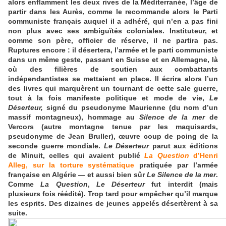
alors enflamment les deux rives de la Méditerranée, l’âge de
partir dans les Aurès, comme le recommande alors le Parti
communiste français auquel il a adhéré, qui n’en a pas fini
non plus avec ses ambiguïtés coloniales. Instituteur, et
comme son père, officier de réserve, il ne partira pas.
Ruptures encore : il désertera, l’armée et le parti communiste
dans un même geste, passant en Suisse et en Allemagne, là
où des filières de soutien aux combattants
indépendantistes se mettaient en place. Il écrira alors l’un
des livres qui marquèrent un tournant de cette sale guerre,
tout à la fois manifeste politique et mode de vie,
Le
Déserteur,
signé du pseudonyme Maurienne (du nom d’un
massif montagneux), hommage au
Silence de la mer
de
Vercors (autre montagne tenue par les maquisards,
pseudonyme de Jean Bruller), œuvre coup de poing de la
seconde guerre mondiale.
Le Déserteur
parut aux éditions
de Minuit, celles qui avaient publié
La Question
d’Henri
Alleg, sur la torture systématique
pratiquée par l’armée
française en Algérie — et aussi bien sûr
Le Silence de la mer
.
Comme
La Question
,
Le Déserteur
fut interdit (mais
plusieurs fois réédité). Trop tard pour empêcher qu’il marque
les esprits. Des dizaines de jeunes appelés désertèrent à sa
suite.