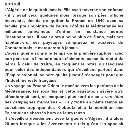
portrait.
L’Algérie ne le quittait jamais. Elle avait traversé son enfance
- il y avait vécu quelques mois lorsque son père, officier
réserviste, décida de quitter la France en 1940 avec sa
famille, pour rejoindre de l’autre côté de la Méditerranée les
militaires convaincus d’entrer en résistance contre
l’occupant nazi. Il avait alors à peine plus de 5 ans, mais ces
habitant-e-s, ces paysages somptueux et austères du
Constantinois le marqueront à jamais.
L’après guerre sonne le temps de la première rupture, avec
son père qui, à l’instar d’autre résistants, passe du statut de
héros à celui de traître, en troquant le refus du fascisme
pour celui des indépendances qui s’éveillent partout dans
l’Empire colonial, ce père qui ira jusqu’à s’engager pour que
l’Indochine reste française.
Un voyage au Proche Orient le ramène vers les parfums de la
Méditerranée, les rocailles et cette végétation sévère qu’il
affectionnait tant, se moquant plus tard de ce
« vert idiot
des campagnes françaises ».
Il s’y frotte en même temps au
socialisme appliqué des Kibboutz et à la condition des
Palestiniens chassés hors de leurs terres.
Il s’éveillera décidément avec la guerre d’Algérie, il a alors
20 ans lorsque « les événements » tels qu’on les appelait