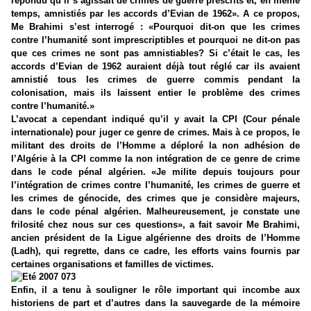
répondu qu’il s’agissait de crimes de guerre prescrits et, en même
temps, amnistiés par les accords d’Evian de 1962». A ce propos,
Me Brahimi s’est interrogé : «Pourquoi dit-on que les crimes
contre l’humanité sont imprescriptibles et pourquoi ne dit-on pas
que ces crimes ne sont pas amnistiables? Si c’était le cas, les
accords d’Evian de 1962 auraient déjà tout réglé car ils avaient
amnistié tous les crimes de guerre commis pendant la
colonisation, mais ils laissent entier le problème des crimes
contre l’humanité.»
L’avocat a cependant indiqué qu’il y avait la CPI (Cour pénale
internationale) pour juger ce genre de crimes. Mais à ce propos, le
militant des droits de l’Homme a déploré la non adhésion de
l’Algérie à la CPI comme la non intégration de ce genre de crime
dans le code pénal algérien. «Je milite depuis toujours pour
l’intégration de crimes contre l’humanité, les crimes de guerre et
les crimes de génocide, des crimes que je considère majeurs,
dans le code pénal algérien. Malheureusement, je constate une
frilosité chez nous sur ces questions», a fait savoir Me Brahimi,
ancien président de la Ligue algérienne des droits de l’Homme
(Ladh), qui regrette, dans ce cadre, les efforts vains fournis par
certaines organisations et familles de victimes.
Enfin, il a tenu à souligner le rôle important qui incombe aux
historiens de part et d’autres dans la sauvegarde de la mémoire