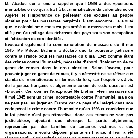
M. Abadou qui a tenu à rappeler que l’ONM a des «positions
immuables en ce qui a trait à la criminalisation du colonialisme en
Algérie et l’importance de présenter des excuses au peuple
algérien pour les massacres perpétrés à son encontre», a ajouté
que le colonialisme «ne s’est pas arrêté aux massacres mais il est
allé jusqu’au pillage des richesses des pays sous son occupation
et l’altération de son identité».
Evoquant également la commémoration du massacre du 8 mai
1945, Me Miloud Brahimi a déclaré que la poursuite judiciaire
contre la France pour les massacres du 8 mai 1945 comme étant
des crimes contre l’humanité, nécessite d’abord l’intégration de ce
genre de crimes dans le droit algérien. Selon l’avocat, pour
pouvoir juger ce genre de crimes, il y a nécessité de se référer aux
standards internationaux en termes de lois, car l’espoir vis-à-vis
de la justice française et algérienne autour de cette question est
«bloqué». Car, comme l’a expliqué Me Brahimi «les massacres du
8 mai 1945 sont un crime incontestable contre l’humanité, mais on
ne peut pas les juger en France car ce pays n’a intégré dans son
code pénal le crime contre l’humanité qu’en 1993 et considère que
la loi pénale n’est pas rétroactive, donc ces crimes ne sont pas
justiciables», ajoutant que «lorsque la partie algérienne,
représentée par des familles de certaines victimes et des
organisations, a voulu déposer plainte en France, il leur a été