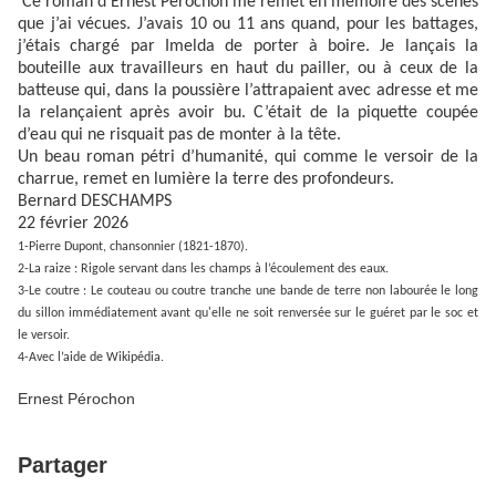
Ce roman d’Ernest Pérochon me remet en mémoire des scènes
que j’ai vécues. J’avais 10 ou 11 ans quand, pour les battages,
j’étais chargé par Imelda de porter à boire. Je lançais la
bouteille aux travailleurs en haut du pailler, ou à ceux de la
batteuse qui, dans la poussière l’attrapaient avec adresse et me
la relançaient après avoir bu. C’était de la piquette coupée
d’eau qui ne risquait pas de monter à la tête.
Un beau roman pétri d’humanité, qui comme le versoir de la
charrue, remet en lumière la terre des profondeurs.
Bernard DESCHAMPS
22 février 2026
1-Pierre Dupont, chansonnier (1821-1870).
2-La raize : Rigole servant dans les champs à l’écoulement des eaux.
3-Le coutre : Le couteau ou coutre tranche une bande de terre non labourée le long
du sillon immédiatement avant qu'elle ne soit renversée sur le guéret par le soc et
le versoir.
4-Avec l’aide de Wikipédia.
Ernest Pérochon
Partager