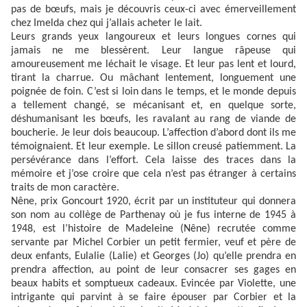
pas de bœufs, mais je découvris ceux-ci avec émerveillement
chez Imelda chez qui j’allais acheter le lait.
Leurs grands yeux langoureux et leurs longues cornes qui
jamais ne me blessèrent. Leur langue râpeuse qui
amoureusement me léchait le visage. Et leur pas lent et lourd,
tirant la charrue. Ou mâchant lentement, longuement une
poignée de foin. C’est si loin dans le temps, et le monde depuis
a tellement changé, se mécanisant et, en quelque sorte,
déshumanisant les bœufs, les ravalant au rang de viande de
boucherie. Je leur dois beaucoup. L’affection d’abord dont ils me
témoignaient. Et leur exemple. Le sillon creusé patiemment. La
persévérance dans l’effort. Cela laisse des traces dans la
mémoire et j’ose croire que cela n’est pas étranger à certains
traits de mon caractère.
Nêne, prix Goncourt 1920, écrit par un instituteur qui donnera
son nom au collège de Parthenay où je fus interne de 1945 à
1948, est l’histoire de Madeleine (Nêne) recrutée comme
servante par Michel Corbier un petit fermier, veuf et père de
deux enfants, Eulalie (Lalie) et Georges (Jo) qu’elle prendra en
prendra affection, au point de leur consacrer ses gages en
beaux habits et somptueux cadeaux. Evincée par Violette, une
intrigante qui parvint à se faire épouser par Corbier et la