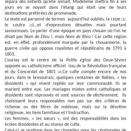
sépara des enfants qu’elle aimait, Madeleine mettra fin à ses
jours en se noyant dans l’étang qui était une de leurs
destinations préférées de promenade.
Le texte est parsemé de termes aujourd’hui oubliés, la raize
(2),
le coutre
)…et d’expressions désuètes mais pourtant
(3
savoureuses. Le parler d’une époque en pays chouan où l’on ne
disait pas
Nom de Dieu !,
mais
Nom de Bleu !
Car cette région
est, en effet, profondément marquée par la chouannerie, la
guerre civile qui opposa royalistes et républicains de 1793 à
1801.
Courlay est le centre de la
Petite église des Deux-Sèvres
opposée au catholicisme officiel issu de la Révolution française
et du Concordat de 1801
Ce culte compte encore de nos
(4).
jours, dans le bressuirais, quelques centaines de fidèles, « les
dissidents » qui vivent repliés sur leur communauté. Ils se
marient entre eux. Les mariages mixtes entre catholiques et
dissidents sont réprouvés et sont sources de déchirement. Ils
choisissent leurs responsables non pas sur des critères de
richesse ou des titres de noblesse, mais sur la dévotion
religieuse, les liens familiaux et l’instruction.
Les femmes, « les sœurs », ont des responsabilités dans les
écoles dissidentes et au niveau de culte.
Celui-ci se pratique dans les chapelles pour les cérémonies de