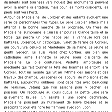
dissidents sont tournées vers l'ouest (les monuments peuvent
avoir la même orientation, mais pour les morts dissidents, les
pieds sont vers l'est).
Autour de Madeleine, de Corbier et des enfants évoluent une
série de personnages très typés. Le père Corbier effacé mais
attentif à la bonne marche de la propriété. Un frère de
Madeleine, surnommé le Cuirassier pour sa grande taille et sa
force, qui perdra un bras happé par la vanneuse lors des
battages. Boiseriot, un catholique, valet de ferme de Corbier,
qui poursuivra celui-ci et Madeleine de sa haine. Le jeune et
gentil Gédéon, lui aussi valet chez Corbier, qui bien que
catholique aime Tiennette la jeune soeur dissidente de
Madeleine. La jolie couturière, Violette, ambitieuse et
méchante qui fait tourner la tête des hommes et entortillera
Corbier. Tout un monde qui vit au rythme des saisons et des
travaux des champs. Les scènes de labours, de moissons et de
battages, aujourd’hui oubliées, sont dépeintes avec beaucoup
de réalisme. L’étang que l’on assèche pour y pêcher les
poissons. Ou l’écobuage au cours duquel la petite Lalie sera
grièvement brûlée. On assiste à une scène déchirante,
Madeleine poussant un hurlement de louve blessée et se
précipitant pour éteindre les flammes avec son jupon.