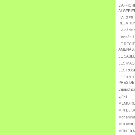
L'AFFIC
ALGERIE
L'ALGERI
RELATIO
L'Algérie t
L'année 19
LE RECIT
AMENAS.
LE SABL
LES MAQ
LES ROS
LETTRE 
PRESIDE
L'impôt pat
Links
MEMOIRE
MIN DJIB
Mohammed
MOHAND 
MON 10 M