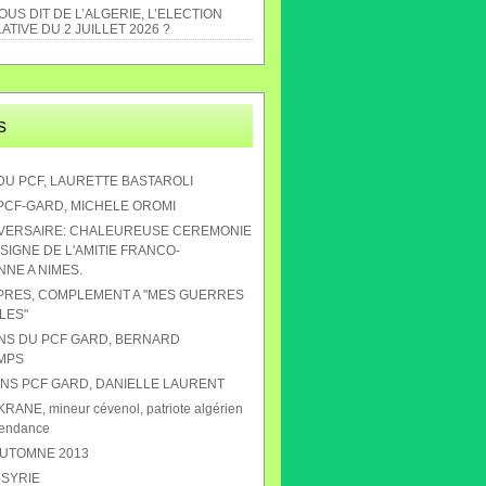
US DIT DE L’ALGERIE, L’ELECTION
ATIVE DU 2 JUILLET 2026 ?
s
DU PCF, LAURETTE BASTAROLI
 PCF-GARD, MICHELE OROMI
IVERSAIRE: CHALEUREUSE CEREMONIE
SIGNE DE L'AMITIE FRANCO-
NE A NIMES.
APRES, COMPLEMENT A "MES GUERRES
LES"
ANS DU PCF GARD, BERNARD
MPS
 ANS PCF GARD, DANIELLE LAURENT
RANE, mineur cévenol, patriote algérien
pendance
AUTOMNE 2013
-SYRIE