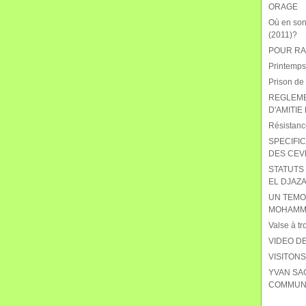
ORAGE
Où en sont
(2011)?
POUR RAB
Printemps
Prison de
REGLEME
D'AMITIE
Résistanc
SPECIFIC
DES CEV
STATUTS 
EL DJAZA
UN TEMO
MOHAMME
Valse à tr
VIDEO DE
VISITON
YVAN SA
COMMUNI