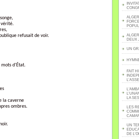
INVITA
CONGR
ALGER
nsonge,
FORCE
vérité.
POPUL
res,
ALGER
publique refusait de voir.
DEUX 
UN GR
HYMNE 
 mots d’État.
FAIT H
INDEP
L’ASS
les
L'AMB
L’UNA
LA SES
e la caverne
ropres ombres.
LES R
COMME
CAMAR
oir.
UN TE
EDUCA
DE L’