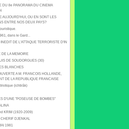
HE DU 8e PANORAMA DU CINEMA
N
E AUJOURD'HUI, OU EN SONT LES
NS ENTRE NOS DEUX PAYS?
ouristique.
61, dans le Gard...
 INEDIT DE L'ATTAQUE TERRORISTE D'IN
E DE LA MEMOIRE
UIS DE SOUDORGUES (30)
ES BLANCHES
OUVERTE A M. FRANCOIS HOLLANDE,
NT DE LA REPUBLIQUE FRANCAISE
riotique (ichtirâk)
S D'UNE "POSEUSE DE BOMBES"
ALINA
 KRIM (1920-2009)
CHERIF DJENKAL
AI 1981