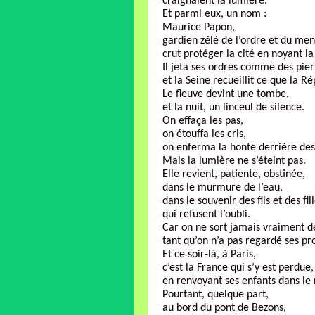
craignaient la lumière.
Et parmi eux, un nom :
Maurice Papon,
gardien zélé de l’ordre et du me
crut protéger la cité en noyant la 
Il jeta ses ordres comme des pier
et la Seine recueillit ce que la Ré
Le fleuve devint une tombe,
et la nuit, un linceul de silence.
On effaça les pas,
on étouffa les cris,
on enferma la honte derrière des
Mais la lumière ne s’éteint pas.
Elle revient, patiente, obstinée,
dans le murmure de l’eau,
dans le souvenir des fils et des fil
qui refusent l’oubli.
Car on ne sort jamais vraiment d
tant qu’on n’a pas regardé ses p
Et ce soir-là, à Paris,
c’est la France qui s’y est perdue,
en renvoyant ses enfants dans le n
Pourtant, quelque part,
au bord du pont de Bezons,