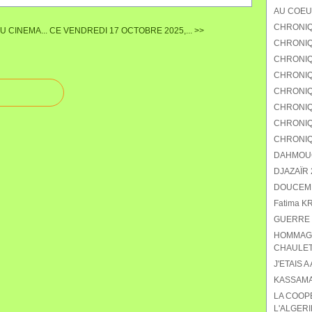
AU COEU
CHRONIQ
 CINEMA...
CE VENDREDI 17 OCTOBRE 2025,... >>
CHRONIQU
CHRONIQ
CHRONIQ
CHRONIQU
CHRONIQ
CHRONIQ
CHRONIQ
DAHMOUCH
DJAZAÏR 2
DOUCEMEN
Fatima K
GUERRE 
HOMMAGE
CHAULET
J'ETAIS A
KASSAMA
LA COOP
L'ALGERI