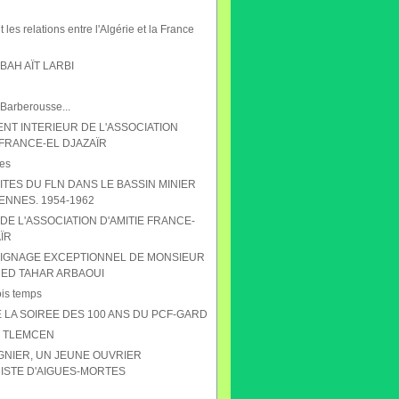
 les relations entre l'Algérie et la France
AH AÏT LARBI
 Barberousse...
NT INTERIEUR DE L'ASSOCIATION
 FRANCE-EL DJAZAÏR
es
ITES DU FLN DANS LE BASSIN MINIER
ENNES. 1954-1962
DE L'ASSOCIATION D'AMITIE FRANCE-
ÏR
IGNAGE EXCEPTIONNEL DE MONSIEUR
D TAHAR ARBAOUI
ois temps
 LA SOIREE DES 100 ANS DU PCF-GARD
S TLEMCEN
GNIER, UN JEUNE OUVRIER
STE D'AIGUES-MORTES