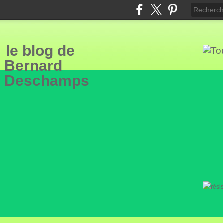
le blog de
Bern
ard
Deschamps