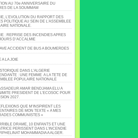
TION AU 70e ANNIVERSAIRE DU
ES DE LA SOUMMAM
IE, L’EVOLUTION DU RAPPORT DES
S POLITIQUE AU SEIN DE L’ASSEMBLEE
AIRE NATIONALE.
IE : REPRISE DES INCENDIES APRES
JOURS D’ACCALMIE
AVE ACCIDENT DE BUS A BOUMERDES
A LA JOIE
ISTORIQUE DANS L’ALGERIE
ENDANTE : UNE FEMME A LA TETE DE
EMBLEE POPULAIRE NATIONALE
ASSADEUR AMAR BENDJAMA ELU A
NIMITE PRESIDENT DE L’ECOSOC POUR
SION 2027.
EFLEXIONS QUE M’INSPIRENT LES
NTAIRES DE MON TEXTE « A MES
ADES COMMUNISTES »
RRIBLE DRAME, 10 ENFANTS ET UNE
TRICE PERISSENT DANS L’INCENDIE
ORPHELINAT MOHAMMADIA A ALGER.