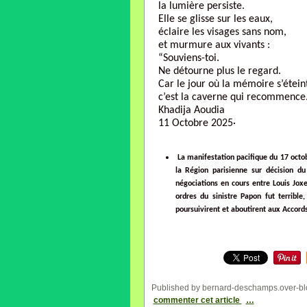
la lumière persiste.
Elle se glisse sur les eaux,
éclaire les visages sans nom,
et murmure aux vivants :
“Souviens-toi.
Ne détourne plus le regard.
Car le jour où la mémoire s’étein
c’est la caverne qui recommence
Khadija Aoudia
11 Octobre 2025·
La manifestation pacifique du 17 octo
la Région parisienne sur décision d
négociations en cours entre Louis Jox
ordres du sinistre Papon fut terribl
poursuivirent et aboutirent aux Accord
Published by bernard-deschamps.over-bl
commenter cet article
…