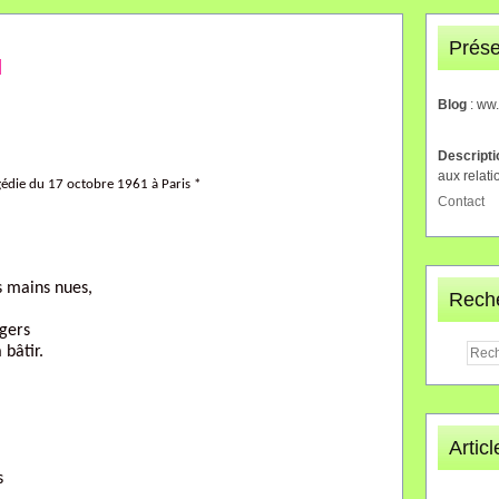
Prése
N
Blog
: ww
Descript
aux relati
gédie du 17 octobre 1961 à Paris *
Contact
s mains nues,
Rech
ngers
 bâtir.
Artic
s