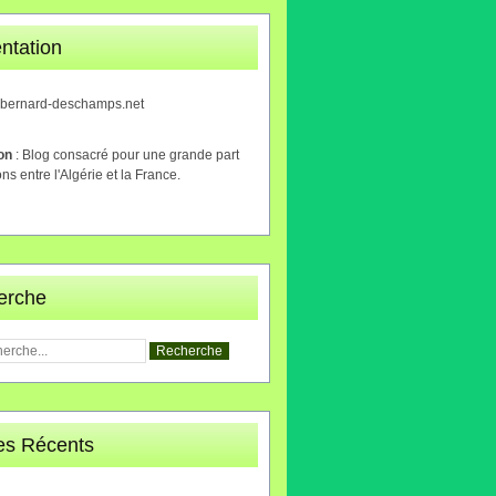
ntation
.bernard-deschamps.net
ion
: Blog consacré pour une grande part
ons entre l'Algérie et la France.
erche
les Récents