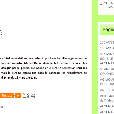
QUE NO
LEGISL
Page
t,
.”
100 ANS 
100 ANS
50e ANN
bre 1961 répondait au couvre-feu imposé aux familles algériennes de
SOUS LE 
ALGERIEN
u Premier ministre Michel Debré dans le but de faire échouer les
e délégué par le général De Gaulle et le FLN. La répression sous les
58 ANS 
e, mais le FLN ne tomba pas dans le panneau, les négociations se
COLONIA
s d’Evian du 18 mars 1962. BD
A/1,100 
DESCHA
A/2, 100
Repost
0
Aïssa MOK
de l'Indé
ALGER, 
og.org
ALGERIE