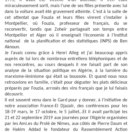
1995, Il avait été victime d’un attentat. Il s’en était
miraculeusement sorti, mais l’une de ses filles présente avec lui
dans la voiture avait été gravement atteinte. C’est à la suite de
cet attentat que Fouzia et leurs filles vinrent s’installer à
Montpellier, oû Fouzia, professeur de français, du se
reconvertir, tandis que Zoheir partageait son temps entre
Montpellier et Alger où il enseignait l’économie à l’Institut
national de la planification et des statistiques (INPS) de Ben
Aknoun.
Je l’avais connu grâce à Henri Alleg et j’ai beaucoup appris
auprès de lui lors de nombreux entretiens téléphoniques et de
nos rencontres, au cours desquels il me faisait part de son
analyse de la situation politique en Algérie, à la lumière du
marxisme-léninisme qui était sa boussole. Et quand nous nous
retrouvions en famille, c’était pour déguster les plats délicieux
préparés par Fouzia, arrosés des vins français que je lui faisais
découvrir.
Il est souvent venu dans le Gard pour y donner, à l’initiative de
notre association France-El Djazaïr, des conférences pour les
18-19 mars, le 17 octobre, le 5 juillet…Et il avait participé les
21 et 22 septembre 2019 aux journées pour l’Algérie organisées
par les Ami.es du Prolé de Nîmes, aux côtés de Pierre Daum et
de Hakim Addad le fondateur du Rassemblement Action