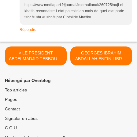
https://www.mediapart.fr/journal/international/260725/naji-el-
khatib-reconnaitre-l-etat-palestinien-mais-de-quel-etat-parle-
t<br /> <br /> <br /> par Clothilde Mraffko
Répondre
< LE PRESIDENT
GEORGES IBRAHIM
ABDELMADJID TEBBOUNE
ABDALLAH ENFIN LIBRE !
A RENCONTRE LE PAPE
>
LEON XIV
Hébergé par Overblog
Top articles
Pages
Contact
Signaler un abus
C.G.U.