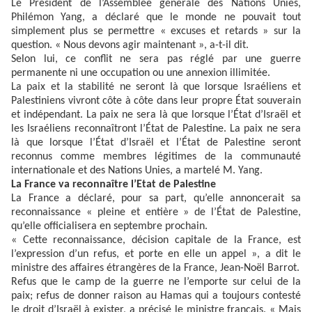
Le Président de l’Assemblée générale des Nations Unies,
Philémon Yang, a déclaré que le monde ne pouvait tout
simplement plus se permettre « excuses et retards » sur la
question. « Nous devons agir maintenant », a-t-il dit.
Selon lui, ce conflit ne sera pas réglé par une guerre
permanente ni une occupation ou une annexion illimitée.
La paix et la stabilité ne seront là que lorsque Israéliens et
Palestiniens vivront côte à côte dans leur propre État souverain
et indépendant. La paix ne sera là que lorsque l’État d’Israël et
les Israéliens reconnaîtront l’État de Palestine. La paix ne sera
là que lorsque l’État d’Israël et l’État de Palestine seront
reconnus comme membres légitimes de la communauté
internationale et des Nations Unies, a martelé M. Yang.
La France va reconnaître l’Etat de Palestine
La France a déclaré, pour sa part, qu’elle annoncerait sa
reconnaissance « pleine et entière » de l’État de Palestine,
qu’elle officialisera en septembre prochain.
« Cette reconnaissance, décision capitale de la France, est
l’expression d’un refus, et porte en elle un appel », a dit le
ministre des affaires étrangères de la France, Jean-Noël Barrot.
Refus que le camp de la guerre ne l’emporte sur celui de la
paix; refus de donner raison au Hamas qui a toujours contesté
le droit d’Israël à exister, a précisé le ministre français. « Mais