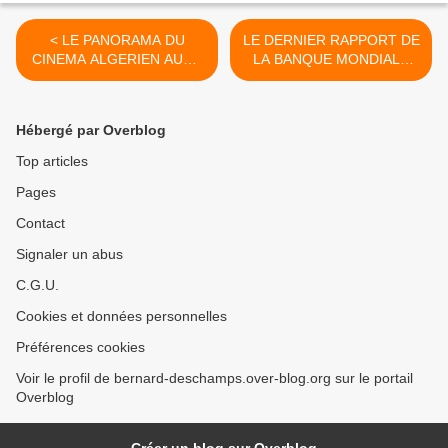
< LE PANORAMA DU
LE DERNIER RAPPORT DE
CINEMA ALGERIEN AURA
LA BANQUE MONDIALE
BIEN LIEU A NÎMES LES
SUR L'ALGERIE >
17, 18 et 19 OCTOBRE
2025
Hébergé par Overblog
Top articles
Pages
Contact
Signaler un abus
C.G.U.
Cookies et données personnelles
Préférences cookies
Voir le profil de bernard-deschamps.over-blog.org sur le portail
Overblog