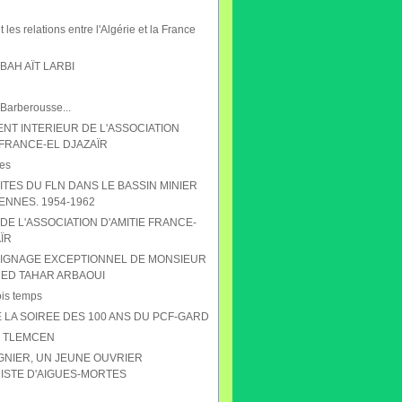
 les relations entre l'Algérie et la France
AH AÏT LARBI
 Barberousse...
NT INTERIEUR DE L'ASSOCIATION
 FRANCE-EL DJAZAÏR
es
ITES DU FLN DANS LE BASSIN MINIER
ENNES. 1954-1962
DE L'ASSOCIATION D'AMITIE FRANCE-
ÏR
IGNAGE EXCEPTIONNEL DE MONSIEUR
D TAHAR ARBAOUI
ois temps
 LA SOIREE DES 100 ANS DU PCF-GARD
S TLEMCEN
GNIER, UN JEUNE OUVRIER
STE D'AIGUES-MORTES