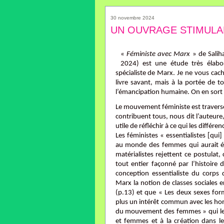
30 novembre 2024
UN OUVRAGE STIMULA
«
Féministe avec Marx
» de Salih
2024) est une étude très élab
spécialiste de Marx. Je ne vous cacher
livre savant, mais à la portée de t
l’émancipation humaine. On en sort p
Le mouvement féministe est traversé p
contribuent tous, nous dit l’auteure
utile de réfléchir à ce qui les différ
Les féministes « essentialistes [qu
au monde des femmes qui aurait ét
matérialistes rejettent ce postulat, 
tout entier façonné par l’histoire 
conception essentialiste du corps
Marx la notion de classes sociales e
(p.13) et que « Les deux sexes forme
plus un intérêt commun avec les ho
du mouvement des femmes » qui les
et femmes et à la création dans 