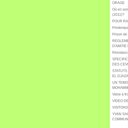
ORAGE
Où en sont
(2011)?
POUR RAB
Printemps
Prison de
REGLEME
D'AMITIE
Résistanc
SPECIFIC
DES CEV
STATUTS 
EL DJAZA
UN TEMO
MOHAMME
Valse à tr
VIDEO DE
VISITON
YVAN SA
COMMUNI