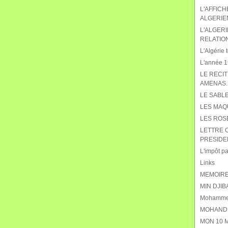
L'AFFIC
ALGERIE
L'ALGERI
RELATIO
L'Algérie t
L'année 19
LE RECIT
AMENAS.
LE SABL
LES MAQ
LES ROS
LETTRE 
PRESIDE
L'impôt pat
Links
MEMOIRE
MIN DJIB
Mohammed
MOHAND 
MON 10 M