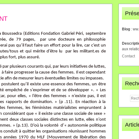
Prése
NT
Blog
: ww
a Boussedra (Editions Fondation Gabriel Péri, septembre
orée, de 79 pages, par une docteure en philosophie
Descript
ai pas qu’il faut faire un effort pour la lire, car c’est un
aux relati
outes/tous et qui mérite d’être lu par les militant.es de
Contact
lus fort, plus assuré.
ar plusieurs courants qui, par leurs initiatives de luttes,
, à faire progresser la cause des femmes. Il est cependant
encie afin de mesurer leurs éventuelles limites ou impasses.
Rech
i] postulent qu’il existe une essence des femmes, un être
é empêché de s’exprimer et de se développer ». « Les
car, pour elles, « l’être des femmes » n’existe pas, il est
des rapports de domination. » (p .11). En réaction à la
 des femmes, les féministes matérialistes empruntent à
n considérant que « il existe une classe sociale de sexe »
nt deux classes sociales distinctes en lutte, elles n’ont
Artic
mmes. » (p.13). D’où la volonté d’« autonomie politique
 conduit à quitter les organisations réunissant hommes
les années 1970 du MLF (Mouvement de libération des