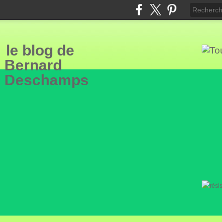
le blog de
Bern
ard
Deschamps