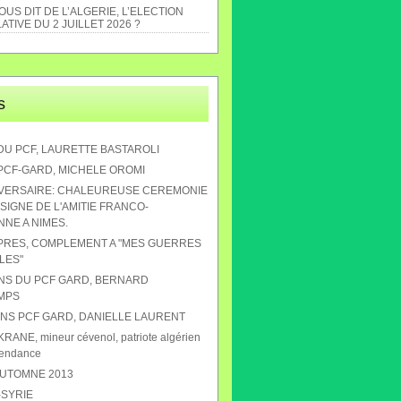
US DIT DE L’ALGERIE, L’ELECTION
ATIVE DU 2 JUILLET 2026 ?
s
DU PCF, LAURETTE BASTAROLI
 PCF-GARD, MICHELE OROMI
IVERSAIRE: CHALEUREUSE CEREMONIE
SIGNE DE L'AMITIE FRANCO-
NE A NIMES.
APRES, COMPLEMENT A "MES GUERRES
LES"
ANS DU PCF GARD, BERNARD
MPS
 ANS PCF GARD, DANIELLE LAURENT
RANE, mineur cévenol, patriote algérien
pendance
AUTOMNE 2013
-SYRIE