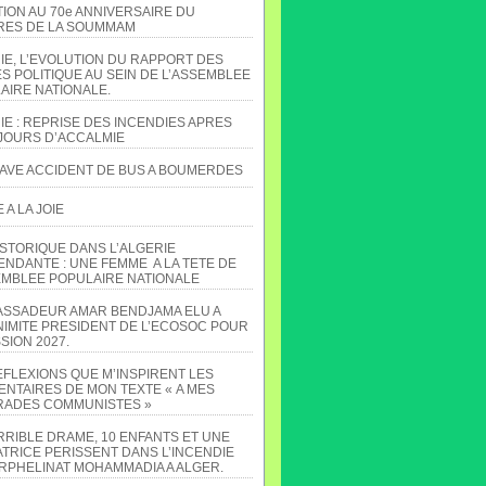
TION AU 70e ANNIVERSAIRE DU
ES DE LA SOUMMAM
IE, L’EVOLUTION DU RAPPORT DES
S POLITIQUE AU SEIN DE L’ASSEMBLEE
AIRE NATIONALE.
IE : REPRISE DES INCENDIES APRES
JOURS D’ACCALMIE
AVE ACCIDENT DE BUS A BOUMERDES
A LA JOIE
ISTORIQUE DANS L’ALGERIE
ENDANTE : UNE FEMME A LA TETE DE
EMBLEE POPULAIRE NATIONALE
ASSADEUR AMAR BENDJAMA ELU A
NIMITE PRESIDENT DE L’ECOSOC POUR
SION 2027.
EFLEXIONS QUE M’INSPIRENT LES
NTAIRES DE MON TEXTE « A MES
ADES COMMUNISTES »
RRIBLE DRAME, 10 ENFANTS ET UNE
TRICE PERISSENT DANS L’INCENDIE
ORPHELINAT MOHAMMADIA A ALGER.