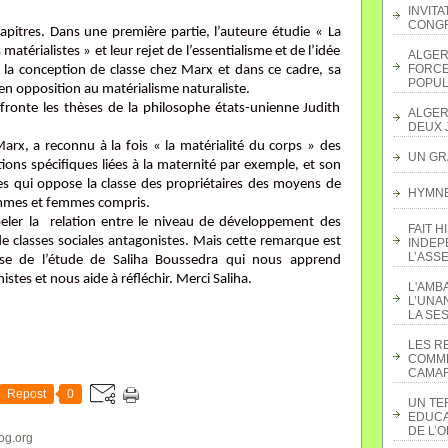
INVITA
CONGR
pitres. Dans une première partie, l’auteure étudie « La
atérialistes » et leur rejet de l’essentialisme et de l’idée
ALGER
FORCE
st la conception de classe chez Marx et dans ce cadre, sa
POPUL
en opposition au matérialisme naturaliste.
fronte les thèses de la philosophe états-unienne Judith
ALGER
DEUX 
 Marx, a reconnu à la fois « la matérialité du corps » des
UN GR
ons spécifiques liées à la maternité par exemple, et son
es qui oppose la classe des propriétaires des moyens de
HYMNE 
hommes et femmes compris.
ppeler la relation entre le niveau de développement des
FAIT H
de classes sociales antagonistes. Mais cette remarque est
INDEP
L’ASS
sse de l’étude de Saliha Boussedra qui nous apprend
es et nous aide à réfléchir. Merci Saliha.
L'AMB
L’UNA
LA SES
LES R
COMME
CAMAR
Repost
0
UN TE
EDUCA
DE L’
og.org