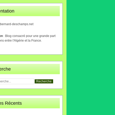
ntation
.bernard-deschamps.net
ion
: Blog consacré pour une grande part
ons entre l'Algérie et la France.
erche
les Récents