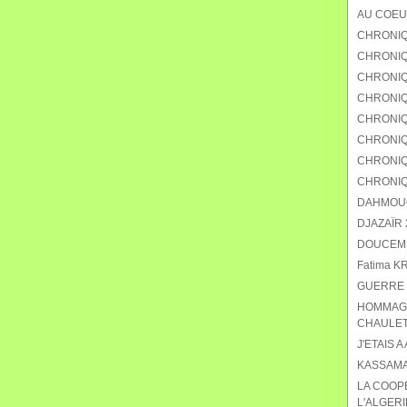
AU COEU
CHRONIQ
CHRONIQU
CHRONIQ
CHRONIQ
CHRONIQU
CHRONIQ
CHRONIQ
CHRONIQ
DAHMOUCH
DJAZAÏR 2
DOUCEMEN
Fatima K
GUERRE 
HOMMAGE
CHAULET
J'ETAIS A
KASSAMA
LA COOP
L'ALGERI