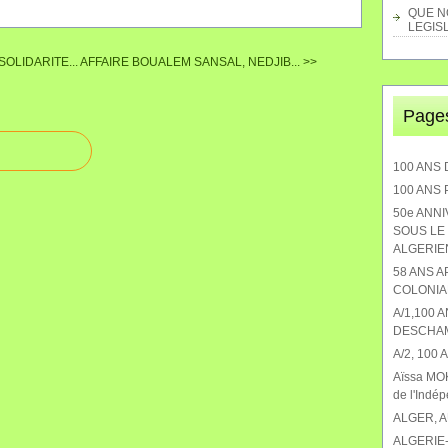
QUE NO
LEGISL
OLIDARITE...
AFFAIRE BOUALEM SANSAL, NEDJIB... >>
Page
100 ANS 
100 ANS
50e ANN
SOUS LE 
ALGERIEN
58 ANS 
COLONIA
A/1,100 
DESCHA
A/2, 100
Aïssa MOK
de l'Indé
ALGER, 
ALGERIE