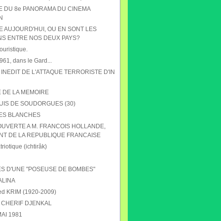
HE DU 8e PANORAMA DU CINEMA
N
E AUJOURD'HUI, OU EN SONT LES
NS ENTRE NOS DEUX PAYS?
ouristique.
61, dans le Gard...
 INEDIT DE L'ATTAQUE TERRORISTE D'IN
E DE LA MEMOIRE
UIS DE SOUDORGUES (30)
ES BLANCHES
OUVERTE A M. FRANCOIS HOLLANDE,
NT DE LA REPUBLIQUE FRANCAISE
riotique (ichtirâk)
S D'UNE "POSEUSE DE BOMBES"
ALINA
 KRIM (1920-2009)
CHERIF DJENKAL
AI 1981