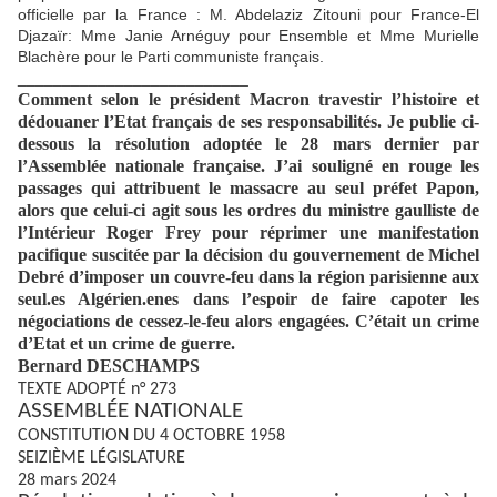
officielle par la France : M. Abdelaziz Zitouni pour France-El
Djazaïr: Mme Janie Arnéguy pour Ensemble et Mme Murielle
Blachère pour le Parti communiste français.
__________________________
Comment selon le président Macron travestir l’histoire et
dédouaner l’Etat français de ses responsabilités. Je publie ci-
dessous la résolution adoptée le 28 mars dernier par
l’Assemblée nationale française. J’ai souligné en rouge les
passages qui attribuent le massacre au seul préfet Papon,
alors que celui-ci agit sous les ordres du ministre gaulliste de
l’Intérieur Roger Frey pour réprimer une manifestation
pacifique suscitée par la décision du gouvernement de Michel
Debré d’imposer un couvre-feu dans la région parisienne aux
seul.es Algérien.enes dans l’espoir de faire capoter les
négociations de cessez-le-feu alors engagées. C’était un crime
d’Etat et un crime de guerre.
Bernard DESCHAMPS
TEXTE ADOPTÉ n° 273
ASSEMBLÉE NATIONALE
CONSTITUTION DU 4 OCTOBRE 1958
SEIZIÈME LÉGISLATURE
28 mars 2024