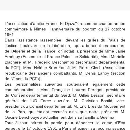
L'association d'amitié France-El Djazaïr a comme chaque année
commémoré à Nîmes l'anniversaire du pogrom du 17 octobre
1961.
Dans l'assistance rassemblée devant les grilles du Palais de
Justice, boulevard de la Libération, qui arboraient jes couleurs
de l'Algérie et de la France, on notait la présence de Mme Janie
Arnéguy (Ensemble et France Palestine Solidarité), Mme Murielle
Blachère et M. Frédéric Deschamps (secrétariat départemental
du PCF), Mme Hélène Brun-Yousfi; M. Pierre Clech (Association
républicaine des anciens combattants, M. Denis Lanoy (section
de Nîmes du PCF)).
Les personnalités suivantes soutenaient également cette
commémoration : Mme Françoise Laurent-Perrigot, présidente
du Conseil départemental du Gard; M. Gilles Besson, secrétaire
général de l'UD Force ouvrière; M. Christian Bastid, vice-
président du Conseil départemental, M. Eric Bres du Mouvement
de la Paix, qui étaient excusés ainsi que notre président M.
Oucine Benchouyeb actuellement dans sa famille à Guelma.
Tour à tour prirent la parole pour dénoncer le crime d'Etat
perpétré le 17 octobre 1961 à Paris et exiger sa reconnaissance