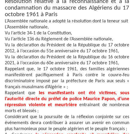
Résolution relative à la reconnaissance et à la
condamnation du massacre des Algériens du 17
octobre 1961 à Paris
L’Assemblée nationale a adopté la résolution dont la teneur suit
L’Assemblée nationale,
‑
Vu l’article 34
1 de la Constitution,
Vu l’article 136 du Règlement de l’Assemblée nationale,
Vu la déclaration du Président de la République du 17 octobre
2012, à l’occasion du 51e anniversaire du 17 octobre 1961,
Vu la déclaration du Président de la République du 16 octobre
2021, à l’occasion du 60e anniversaire du 17 octobre 1961,
Rappelant que, le 17 octobre 1961, des familles algériennes
‑
manifestèrent pacifiquement à Paris contre le couvre
feu
discriminatoire impos
é
par la pr
é
fecture de Paris aux seuls «
français musulmans d’Algérie » ;
Rappelant que
les manifestants ont été victimes, sous
l’autorité directe du préfet de police Maurice Papon, d’une
répression violente et meurtrière
entraînant de nombreux
morts et blessés ;
Considérant que la poursuite de la réflexion conjointe sur ces
événements devra contribuer à assurer un avenir en commun
plus harmonieux pour le peuple algérien et le peuple français ;