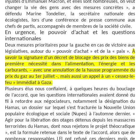
injustes d’Emmanuel Macron, et elles sont nombreuses, on veut
changer la vie des gens avec des mesures concrètes », a
défendu Marine Tondelier, la secrétaire nationale des
écologistes, lors d’une conférence de presse commune aux
chefs de partis, accompagnés de membres de la société civile.
En urgence, le pouvoir d’achat et les questions
internationales
Deux mesures prioritaires pour la gauche en cas de victoire aux
législatives, autour du « pouvoir d’achat » et de la « paix ».
À
savoir la signature d’un décret de blocage des prix des biens de
première nécessité dans l’alimentation, l’énergie et les
carburants, – avec une annulation de la hausse programmée du
prix du gaz au 1er juillet -, mais aussi un appel à un « cessez-le-
feu » immédiat à Gaza.
Plusieurs élus nous confiaient, à quelques heures du bouclage
de l’accord, que les questions internationales avaient donné du
fil à retordre aux négociateurs, notamment la désignation du
Hamas, un dossier sur lequel s’est fracturée la Nouvelle Union
populaire écologique et sociale (Nupes) à l’automne dernier. «
Agir pour la libération des otages détenus depuis les massacres
terroristes du Hamas, dont nous rejetons le projet théocratique
», est la formule retenue dans le texte de l’accord, alors que de
nombreux responsables LFI ont refusé ces derniers mois de