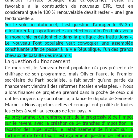
candidat PS-Place publique aux européennes, s’était dit
favorable à la construction de nouveaux EPR, tout en
considérant que le 100 % renouvelable devait rester « une ligne
tendancielle ».
Sur le volet institutionnel, il est question d’abroger le 49.3 et
d’instaurer la proportionnelle aux élections afin d’en finir avec «
la monarchie présidentielle dans la pratique des institutions ».
Le Nouveau Font populaire veut convoquer une assemblée
constituante afin de passer à la VIe République, l’un des grands
chevaux de bataille des insoumis.
La question du financement
Ce mercredi, le Nouveau Front populaire n’a pas présenté de
chiffrage de son programme, mais Olivier Faure, le Premier
secrétaire du Parti socialiste, a fait savoir qu’une partie du
financement viendrait des réformes fiscales envisagées. « Nous
allons financer ce projet en prenant dans la poche de ceux qui
ont les moyens d’y contribuer », a lancé le député de Seine-et-
Marne. « Nous appelons celles et ceux qui ont profité de toutes
les crises à venir au secours de leur pays. »
Au programme : un renforcement de la progressivité de l’impôt
sur le revenu avec la création de 14 tranches d’imposition, la
taxation des superprofits, le rétablissement de l’impôt sur la
fortune et de l’exit tax. Il est également question de réformer