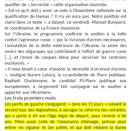
qualifier de « terroriste » cette organisation islamiste.
« Est-ce qu’il doit y avoir un vote à l’Assemblée nationale sur la
qualification du Hamas ? Il n’y en aura pas. Notre position est
claire dans ce texte », a balayé, ce vendredi, Manuel Bompard,
le coordinateur de La France insoumise.
Sur l’Ukraine, le programme confirme le soutien à la lutte
contre l’agresseur russe, « par la livraison d’armes nécessaires,
l’annulation de la dette extérieure de l’Ukraine, la saisie des
avoirs des oligarques qui contribuent à l’effort de guerre russe
[…], et l’envoi de casques bleus pour sécuriser les centrales
nucléaires. »
« Il nous tenait à cœur d’asseoir la nécessité d’un envoi d’armes
», souligne Aurore Lalucq, la co-présidente de Place publique.
Raphaël Glucksmann, le candidat PS-Place publique aux
européennes, a largement fait campagne sur le soutien à
apporter aux Ukrainiens.
Les trois premiers mois
Les partis de gauche s’engagent, « dans les 15 jours » suivant le
second tour des législatives, à abroger la réforme des retraites,
qui a porté à 64 ans l’âge légal de départ, pour revenir à 60
ans. Mais aussi celle de l’assurance chômage, prévue pour
entrer en vigueur le 1er juillet, et qui doit réduire la durée