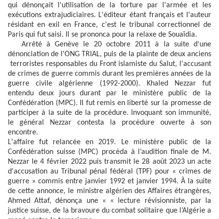
qui dénonçait l'utilisation de la torture par l'armée et les
exécutions extrajudiciaires. L'éditeur étant français et l'auteur
résidant en exil en France, c'est le tribunal correctionnel de
Paris qui fut saisi. Il se prononca pour la relaxe de Souaïdia.
Arrêté à Genève le 20 octobre 2011 à la suite d'une
dénonciation de l'ONG TRIAL, puis de la plainte de deux anciens
terroristes responsables du Front islamiste du Salut, l'accusant
de crimes de guerre commis durant les premières années de la
guerre civile algérienne (1992-2000). Khaled Nezzar fut
entendu deux jours durant par le ministère public de la
Confédération (MPC). Il fut remis en liberté sur la promesse de
participer à la suite de la procédure. Invoquant son immunité,
le général Nezzar contesta la procédure ouverte à son
encontre.
L'affaire fut relancée en 2019. Le ministère public de la
Confédération suisse (MPC) procèda à l’audition finale de M.
Nezzar le 4 février 2022 puis transmit le 28 août 2023 un acte
d'accusation au Tribunal pénal fédéral (TPF) pour « crimes de
guerre » commis entre janvier 1992 et janvier 1994. À la suite
de cette annonce, le ministre algérien des Affaires étrangères,
Ahmed Attaf, dénonça une « « lecture révisionniste, par la
justice suisse, de la bravoure du combat solitaire que l’Algérie a