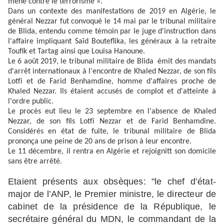
mené contre le terrorisme ».
Dans un contexte des manifestations de 2019 en Algérie, le
général Nezzar fut convoqué le 14 mai par le tribunal militaire
de Blida, entendu comme témoin par le juge d'instruction dans
l'affaire impliquant Saïd Bouteflika, les généraux à la retraite
Toufik et Tartag ainsi que Louisa Hanoune.
Le 6 août 2019, le tribunal militaire de Blida émit des mandats
d'arrêt internationaux à l'encontre de Khaled Nezzar, de son fils
Lotfi et de Farid Benhamdine, homme d'affaires proche de
Khaled Nezzar. Ils étaient accusés de complot et d'atteinte à
l'ordre public.
Le procès eut lieu le 23 septembre en l'absence de Khaled
Nezzar, de son fils Lotfi Nezzar et de Farid Benhamdine.
Considérés en état de fuite, le tribunal militaire de Blida
prononça une peine de 20 ans de prison à leur encontre.
Le 11 décembre, il rentra en Algérie et rejoignitt son domicile
sans être arrêté.
Etaient présents aux obsèques: "le chef d’état-
major de l’ANP, le Premier ministre, le directeur de
cabinet de la présidence de la République, le
secrétaire général du MDN, le commandant de la