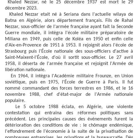
Khaled Nezzar, né le 25 décembre 1937 est mort le 29
décembre 2023.
Khaled Nezzar etait né à Seriana dans l'actuelle wilaya de
Batna en Algérie, alors département français. Fils de Rahal
Nezzar, sous-officier de l'armée française ayant fait la Seconde
Guerre mondiale, il intègra l'école militaire préparatoire de
Miliana en 1949, puis celle de Koléa en 1950 et enfin celle
d'Aix-en-Provence de 1951 à 1953. Il rejoignit alors l'école de
Strasbourg puis l'École nationale des sous-officiers d'active à
Saint-Maixent-l'École, d'où il sortit sous-officier. Le 27 avril
1958, il déserta de l'armée française et rejoignit l'Armée de
libération nationale.
En 1964, il intègra l'Académie militaire Frounze, en Union
soviétique, puis en 1975, l'École de Guerre à Paris. Il fut
nommé commandant des forces terrestres en 1986, et le 16
novembre 1988, chef d'état-major de l'Armée nationale
populaire.
Le 5 octobre 1988 éclata, en Algérie, une violente
contestation qui entraîna des réformes politiques sans
précédent. Les principales causes des événements furent la
détérioration des conditions de vie : le chômage endémique,
l'effondrement de l'économie à la suite de la privatisation de
nombreuses entreprises, les privations et la bureaucratie. Dès