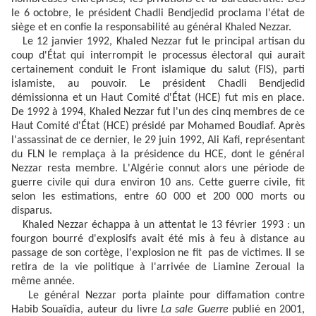
le 6 octobre, le président Chadli Bendjedid proclama l'état de
siège et en confie la responsabilité au général Khaled Nezzar.
Le 12 janvier 1992, Khaled Nezzar fut le principal artisan du
coup d'État qui interrompit le processus électoral qui aurait
certainement conduit le Front islamique du salut (FIS), parti
islamiste, au pouvoir. Le président Chadli Bendjedid
démissionna et un Haut Comité d'État (HCE) fut mis en place.
De 1992 à 1994, Khaled Nezzar fut l'un des cinq membres de ce
Haut Comité d'État (HCE) présidé par Mohamed Boudiaf. Après
l'assassinat de ce dernier, le 29 juin 1992, Ali Kafi, représentant
du FLN le remplaça à la présidence du HCE, dont le général
Nezzar resta membre. L'Algérie connut alors une période de
guerre civile qui dura environ 10 ans. Cette guerre civile, fit
selon les estimations, entre 60 000 et 200 000 morts ou
disparus.
Khaled Nezzar échappa à un attentat le 13 février 1993 : un
fourgon bourré d'explosifs avait été mis à feu à distance au
passage de son cortège, l'explosion ne fit pas de victimes. Il se
retira de la vie politique à l'arrivée de Liamine Zeroual la
même année.
Le général Nezzar porta plainte pour diffamation contre
Habib Souaïdia, auteur du livre
La sale Guerre
publié en 2001,