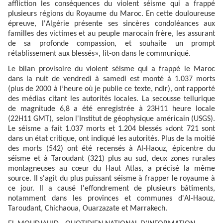
affliction les conséquences du violent séisme qui a frappé
plusieurs régions du Royaume du Maroc. En cette douloureuse
épreuve, l'Algérie présente ses sincères condoléances aux
familles des victimes et au peuple marocain frère, les assurant
de sa profonde compassion, et souhaite un prompt
rétablissement aux blessés», lit-on dans le communiqué.
Le bilan provisoire du violent séisme qui a frappé le Maroc
dans la nuit de vendredi à samedi est monté à 1.037 morts
(plus de 2000 à l’heure où je publie ce texte, ndlr), ont rapporté
des médias citant les autorités locales. La secousse tellurique
de magnitude 6,8 a été enregistrée à 23H11 heure locale
(22H11 GMT), selon l'Institut de géophysique américain (USGS).
Le séisme a fait 1.037 morts et 1.204 blessés «dont 721 sont
dans un état critique, ont indiqué les autorités. Plus de la moitié
des morts (542) ont été recensés à Al-Haouz, épicentre du
séisme et à Taroudant (321) plus au sud, deux zones rurales
montagneuses au cœur du Haut Atlas, a précisé la même
source. Il s'agit du plus puissant séisme à frapper le royaume à
ce jour. Il a causé l'effondrement de plusieurs bâtiments,
notamment dans les provinces et communes d'Al-Haouz,
Taroudant, Chichaoua, Ouarzazate et Marrakech.