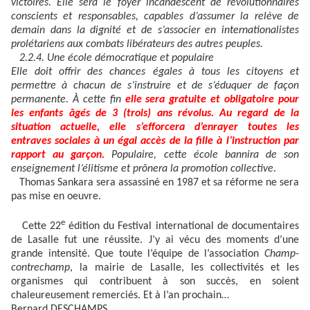
victoires. Elle sera le foyer incandescent de révolutionnaires
conscients et responsables, capables d’assumer la relève de
demain dans la dignité et de s’associer en internationalistes
prolétariens aux combats libérateurs des autres peuples.
2.2.4. Une école démocratique et populaire
Elle doit offrir des chances égales à tous les citoyens et
permettre à chacun de s’instruire et de s’éduquer de façon
permanente. À cette fin
elle sera gratuite et obligatoire pour
les enfants âgés de 3 (trois) ans révolus. Au regard de la
situation actuelle, elle s’efforcera d’enrayer toutes les
entraves sociales à un égal accès de la fille à l’instruction par
rapport au garçon.
Populaire, cette école bannira de son
enseignement l’élitisme et prônera la promotion collective
.
Thomas Sankara sera assassiné en 1987 et sa réforme ne sera
pas mise en oeuvre.
e
Cette 22
édition du Festival international de documentaires
de Lasalle fut une réussite. J’y ai vécu des moments d’une
grande intensité. Que toute l’équipe de l’association
Champ-
contrechamp
, la mairie de Lasalle, les collectivités et les
organismes qui contribuent à son succès, en soient
chaleureusement remerciés. Et à l’an prochain…
Bernard DESCHAMPS