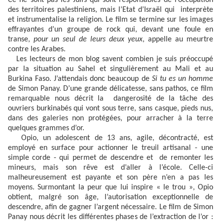
des territoires palestiniens, mais l’Etat d’Israël qui interprète
et instrumentalise la religion. Le film se termine sur les images
effrayantes d’un groupe de rock qui, devant une foule en
transe,
pour un seul de leurs deux yeux
, appelle au meurtre
contre les Arabes.
Les lecteurs de mon blog savent combien je suis préoccupé
par la situation au Sahel et singulièrement au Mali et au
Burkina Faso. J’attendais donc beaucoup de
Si tu es un homme
de Simon Panay. D’une grande délicatesse, sans pathos, ce film
remarquable nous décrit la dangerosité de la tâche des
ouvriers burkinabés qui vont sous terre, sans casque, pieds nus,
dans des galeries non protégées, pour arracher à la terre
quelques grammes d’or.
Opio, un adolescent de 13 ans, agile, décontracté, est
employé en surface pour actionner le treuil artisanal - une
simple corde - qui permet de descendre et de remonter les
mineurs, mais son rêve est d’aller à l’école. Celle-ci
malheureusement est payante et son père n’en a pas les
moyens. Surmontant la peur que lui inspire « le trou », Opio
obtient, malgré son âge, l’autorisation exceptionnelle de
descendre, afin de gagner l’argent nécessaire. Le film de Simon
Panay nous décrit les différentes phases de l’extraction de l’or :