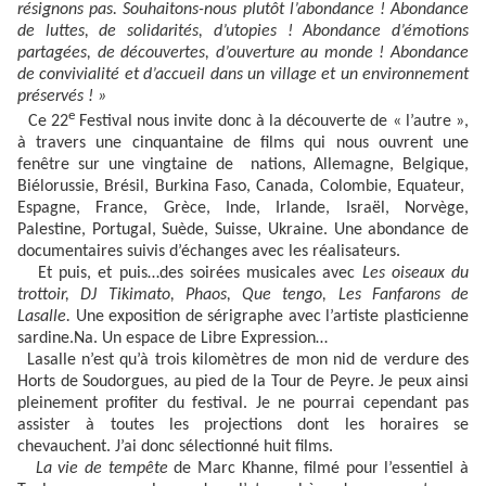
résignons pas. Souhaitons-nous plutôt l’abondance ! Abondance
de luttes, de solidarités, d’utopies ! Abondance d’émotions
partagées, de découvertes, d’ouverture au monde ! Abondance
de convivialité et d’accueil dans un village et un environnement
préservés ! »
e
Ce 22
Festival nous invite donc à la découverte de « l’autre »,
à travers une cinquantaine de films qui nous ouvrent une
fenêtre sur une vingtaine de nations, Allemagne, Belgique,
Biélorussie, Brésil, Burkina Faso, Canada, Colombie, Equateur,
Espagne, France, Grèce, Inde, Irlande, Israël, Norvège,
Palestine, Portugal, Suède, Suisse, Ukraine. Une abondance de
documentaires suivis d’échanges avec les réalisateurs.
Et puis, et puis…des soirées musicales avec
Les oiseaux du
trottoir, DJ Tikimato, Phaos,
Que tengo, Les Fanfarons de
Lasalle.
Une exposition de sérigraphe avec l’artiste plasticienne
sardine.Na. Un espace de Libre Expression…
Lasalle n’est qu’à trois kilomètres de
mon nid de verdure des
Horts de Soudorgues, au pied de la Tour de Peyre. Je peux ainsi
pleinement profiter du festival. Je ne pourrai cependant pas
assister à toutes les projections dont les horaires se
chevauchent. J’ai donc sélectionné huit films.
La vie de tempête
de Marc Khanne, filmé pour l’essentiel à