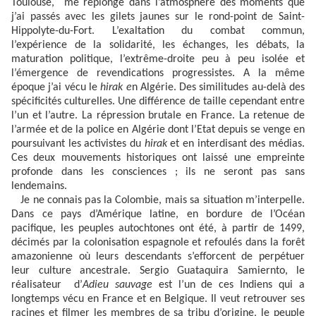
Toulouse, me replonge dans l’atmosphère des moments que
j’ai passés avec les gilets jaunes sur le rond-point de Saint-
Hippolyte-du-Fort. L’exaltation du combat commun,
l’expérience de la solidarité, les échanges, les débats, la
maturation politique, l’extrême-droite peu à peu isolée et
l’émergence de revendications progressistes. A la même
époque j’ai vécu le
hirak e
n Algérie. Des similitudes au-delà des
spécificités culturelles. Une différence de taille cependant entre
l’un et l’autre. La répression brutale en France. La retenue de
l’armée et de la police en Algérie dont l’Etat depuis se venge en
poursuivant les activistes du
hirak
et en interdisant des médias.
Ces deux mouvements historiques ont laissé une empreinte
profonde dans les consciences ; ils ne seront pas sans
lendemains.
Je ne connais pas la Colombie, mais sa situation m’interpelle.
Dans ce pays d’Amérique latine, en bordure de l’Océan
pacifique, les peuples autochtones ont été, à partir de 1499,
décimés par la colonisation espagnole et refoulés dans la forêt
amazonienne où leurs descendants s’efforcent de perpétuer
leur culture ancestrale. Sergio Guataquira Samiernto, le
réalisateur d’
Adieu sauvage
est l’un de ces Indiens qui a
longtemps vécu en France et en Belgique. Il veut retrouver ses
racines et filmer les membres de sa tribu d’origine, le peuple