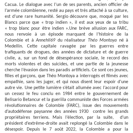
Cacua. Le dialogue avec l’un de ses parents, ancien officier de
l’armée colombienne, resté au pays et très attaché à sa culture,
est d’une rare humanité. Sergio découvre que, moqué par les
Blancs parce que « trop indien », il est aux yeux de sa tribu
« trop blanc pour être indien ».Une brève allusion aux FARC,
nous renvoie à un épisode marquant de l’histoire de la
Colombie et à
Annehll69
du réalisateur
Théo Montoya
né à
Medellin. Cette capitale ravagée par les guerres entre
trafiquants de drogues, des années de dictature et de guerre
civile, a, sur un fond de désespérance sociale, le record des
morts violentes et des suicides, et une partie de la jeunesse
cherche l’évasion dans les paradis artificiels. Ce sont ces jeunes,
filles et garçons, que Théo Montoya a interrogés et filmés avec
empathie, sans les juger, et qui nous disent leur espoir d’une
autre vie. Une petite lumière s’était allumée avec l’accord pour
un cessez le feu conclu en 1984 entre le gouvernement de
Belisario Betancur et la gueriila communiste des Forces armées
révolutionnaires de Colombie (FARC), issue des mouvements
d’autodéfense paysanne des années 1930 contre les grands
propriétaires terriens. Mais l’élection, par la suite, d’un
président d’extrême-droite avait replongé la Colombie dans le
désespoir. Depuis le 7 août 2022, la Colombie a pour la