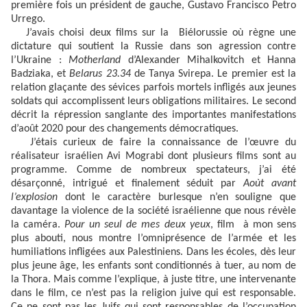
première fois un président de gauche, Gustavo Francisco Petro
Urrego.
J’avais choisi deux films sur la Biélorussie où règne une
dictature qui soutient la Russie dans son agression contre
l’Ukraine :
Motherland
d’Alexander Mihalkovitch et Hanna
Badziaka, et
Belarus 23.34
de Tanya Svirepa. Le premier est la
relation glaçante des sévices parfois mortels infligés aux jeunes
soldats qui accomplissent leurs obligations militaires. Le second
décrit la répression sanglante des importantes manifestations
d’août 2020 pour des changements démocratiques.
J’étais curieux de faire la connaissance de l’œuvre du
réalisateur israélien Avi Mograbi dont plusieurs films sont au
programme. Comme de nombreux spectateurs, j’ai été
désarçonné, intrigué et finalement séduit par
Aoùt avant
l’explosion
dont le caractère burlesque n’en souligne que
davantage la violence de la société israélienne que nous révèle
la caméra.
Pour un seul de mes deux yeux
, film
à mon sens
plus abouti, nous montre l’omniprésence de l’armée et les
humiliations infligées aux Palestiniens. Dans les écoles, dès leur
plus jeune âge, les enfants sont conditionnés à tuer, au nom de
la Thora. Mais comme l’explique, à juste titre, une intervenante
dans le film, ce n’est pas la religion juive qui est responsable.
Ce ne sont pas les Juifs qui sont responsables de l’occupation