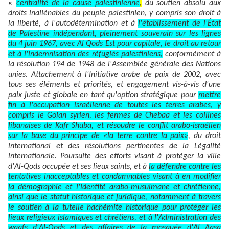
«
centralité de la cause palestinienne
,
du soutien absolu aux
droits inaliénables du peuple palestinien, y compris son droit à
la liberté, à l'autodétermination et à
l'établissement de l'État
de Palestine indépendant, pleinement souverain sur les lignes
du 4 juin 1967, avec Al Qods Est pour capitale, le droit au retour
et à l'indemnisation des réfugiés palestiniens,
conformément à
la résolution 194 de 1948 de l'Assemblée générale des Nations
unies. Attachement à l'Initiative arabe de paix de 2002, avec
tous ses éléments et priorités, et engagement vis-à-vis d'une
paix juste et globale en tant qu'option stratégique pour
mettre
fin à l'occupation israélienne de toutes les terres arabes, y
compris le Golan syrien, les fermes de Chebaa et les collines
libanaises de Kafr Shuba, et résoudre le conflit arabo-israélien
sur la base du principe de «la terre contre la paix»
, du droit
international et des résolutions pertinentes de la Légalité
internationale. Poursuite des efforts visant à protéger la ville
d'Al-Qods occupée et ses lieux saints, et à
la défendre contre les
tentatives inacceptables et condamnables visant à en modifier
la démographie et l'identité arabo-musulmane et chrétienne,
ainsi que le statut historique et juridique, notamment à travers
le soutien à la tutelle hachémite historique pour protéger les
lieux religieux islamiques et chrétiens, et à l'Administration des
waqfs d'Al-Qods et des affaires de la mosquée d'Al Aqsa