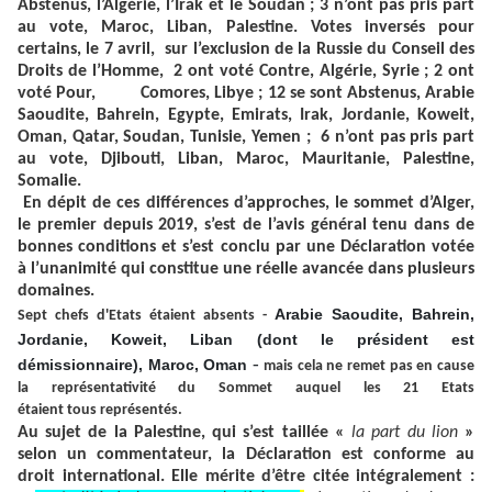
Abstenus, l’Algérie, l’Irak et le Soudan ; 3 n’ont pas pris part
au vote, Maroc, Liban, Palestine. Votes inversés pour
certains, le 7 avril, sur l’exclusion de la Russie du Conseil des
Droits de l’Homme, 2 ont voté Contre, Algérie, Syrie ; 2 ont
voté Pour, Comores, Libye ; 12 se sont Abstenus, Arabie
Saoudite, Bahrein, Egypte, Emirats, Irak, Jordanie, Koweit,
Oman, Qatar, Soudan, Tunisie, Yemen ; 6 n’ont pas pris part
au vote, Djibouti, Liban, Maroc, Mauritanie, Palestine,
Somalie.
En dépit de ces différences d’approches, le sommet d’Alger,
le premier depuis 2019, s’est de l’avis général tenu dans de
bonnes conditions et s’est conclu par une Déclaration votée
à l’unanimité qui constitue une réelle avancée dans plusieurs
domaines.
Arabie Saoudite, Bahrein,
Sept chefs d'Etats étaient absents -
Jordanie, Koweit, Liban (dont le président est
-
démissionnaire), Maroc, Oman
mais cela ne remet pas en cause
la représentativité du Sommet auquel les 21 Etats
étaient tous représentés.
Au sujet de la Palestine, qui s’est taillée «
la part du lion
»
selon un commentateur, la Déclaration est conforme au
droit international. Elle mérite d’être citée intégralement :