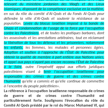
relevant du ministère jordanien des Waqfs et des Lieux
islamiques, disposant de la compétence exclusive en la matière,
en sus du rôle du comité d'Al-Qods et du Fonds Al-Qods pour
défendre la ville d'Al-Qods et soutenir la résistance de sa
population.
Levée du blocus israélien imposé à la bande de
Ghaza et condamnation de l'usage de la force par l'occupation
contre les Palestiniens
, et de toutes les pratiques barbares, dont
les assassinats et les arrestations arbitraires, tout en réclamant
la libération de tous les détenus et les prisonniers, notamment
les enfants,
les femmes, les malades et personnes âgées.
Adoption et soutien à l'approche de l'État de Palestine pour
obtenir la qualité de membre à part entière aux Nations unies,
et appel aux pays n'ayant pas encore reconnu l'État de Palestine
à le faire
, outre l'impératif appui aux efforts juridiques
palestiniens visant à
tenir l'occupation israélienne pour
responsable des crimes de guerre et des crimes contre
l'humanité
qu'elle a commis et qu'elle continue de commettre
à l'encontre du peuple palestinien».
La référence à l’occupation israélienne responsable de crimes
de guerre et de crimes contre l’humanité est
particulièrement forte. Soulignons l’évocation du rôle du
Comité Al Qods présidé par le roi du Maroc Mohamed Vl, qui