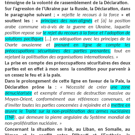
témoigne de la volonté de rassemblement de la Déclaration.
Sur l’agression de l’Ukraine par la Russie, la Déclaration, dans
le paragraphe suivant ; «
rejette le recours à la force
» et
soutient les : «
principes des non-alignés
et [à] la position
arabe commune vis-à-vis de la guerre en Ukraine, laquelle
position repose sur
le rejet du recours à la force et l'adoption de
solutions pacifiques
[…]
en adéquation avec les principes de la
Charte onusienne et
prenant en ligne de compte les
préoccupations sécuritaires des parties prenantes,
tout en
rejetant la politisation des organisations internationales. »
La prise en compte des préoccupations sécuritaires des deux
parties est en effet à mon sens la condition pour parvenir à
un cessez le feu et à la paix.
Dans le prolongement de cette ligne en faveur de la Paix, la
Déclaration prône la :
« Nécessité de créer
une zone
dénucléarisée
et exempte d'armes de destruction massive au
Moyen-Orient, conformément aux références convenues, et
d'inviter toutes les parties concernées à rejoindre et à
mettre en
œuvre le Traité sur la non-prolifération des armes nucléaires
(TNP
), qui demeure la pierre angulaire du Système mondial de
non-prolifération nucléaire. »
Concernant la situation en Irak, au Liban, en Somalie, au