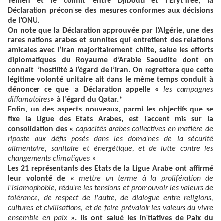
Yémen et le conflit entre Djibouti et l’Erythrée, la
Déclaration préconise des mesures conformes aux décisions
de l’ONU.
On note que la Déclaration approuvée par l’Algérie, une des
rares nations arabes et sunnites qui entretient des relations
amicales avec l’Iran majoritairement chiite, salue les efforts
diplomatiques du Royaume d’Arabie Saoudite dont on
connait l’hostilité à l’égard de l’Iran. On regrettera que cette
légitime volonté unitaire ait dans le même temps conduit à
dénoncer ce que la Déclaration appelle «
les campagnes
diffamatoires
» à l’égard du Qatar.*
Enfin, un des aspects nouveaux, parmi les objectifs que se
fixe la Ligue des Etats Arabes, est l’accent mis sur la
consolidation des «
capacités arabes collectives en matière de
riposte aux défis posés dans les domaines de la sécurité
alimentaire, sanitaire et énergétique, et de lutte contre les
changements climatiques »
Les 21 représentants des Etats de la Ligue Arabe ont affirmé
leur volonté de «
mettre un terme à la prolifération de
l'islamophobie, réduire les tensions et promouvoir les valeurs de
tolérance, de respect de l'autre, de dialogue entre religions,
cultures et civilisations, et de faire prévaloir les valeurs du vivre
ensemble en paix
». Ils ont salué les initiatives de Paix du