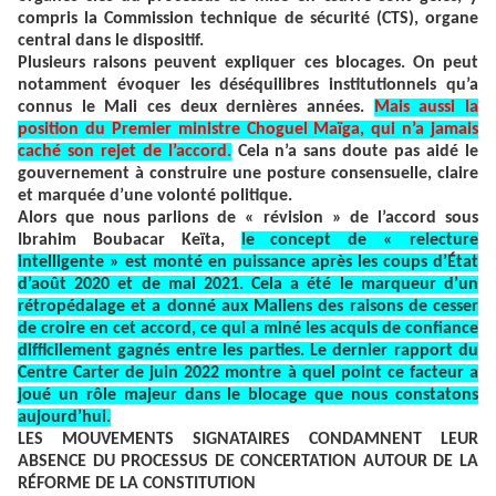
compris la Commission technique de sécurité (CTS), organe
central dans le dispositif.
Plusieurs raisons peuvent expliquer ces blocages. On peut
notamment évoquer les déséquilibres institutionnels qu’a
connus le Mali ces deux dernières années.
Mais aussi la
position du Premier ministre Choguel Maïga, qui n’a jamais
caché son rejet de l’accord.
Cela n’a sans doute pas aidé le
gouvernement à construire une posture consensuelle, claire
et marquée d’une volonté politique.
Alors que nous parlions de « révision » de l’accord sous
Ibrahim Boubacar Keïta,
le concept de « relecture
intelligente » est monté en puissance après les coups d’État
d’août 2020 et de mai 2021. Cela a été le marqueur d’un
rétropédalage et a donné aux Maliens des raisons de cesser
de croire en cet accord, ce qui a miné les acquis de confiance
difficilement gagnés entre les parties. Le dernier rapport du
Centre Carter de juin 2022 montre à quel point ce facteur a
joué un rôle majeur dans le blocage que nous constatons
aujourd’hui.
LES MOUVEMENTS SIGNATAIRES CONDAMNENT LEUR
ABSENCE DU PROCESSUS DE CONCERTATION AUTOUR DE LA
RÉFORME DE LA CONSTITUTION