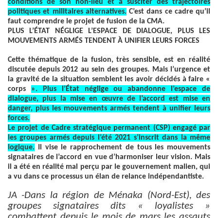
conditions de son non-lieu et à susciter des trajectoires
politiques et militaires alternatives.
C’est dans ce cadre qu’il
faut comprendre le projet de fusion de la CMA.
PLUS L’ÉTAT NÉGLIGE L’ESPACE DE DIALOGUE, PLUS LES
MOUVEMENTS ARMÉS TENDENT À UNIFIER LEURS FORCES
Cette thématique de la fusion, très sensible, est en réalité
discutée depuis 2012 au sein des groupes. Mais l’urgence et
la gravité de la situation semblent les avoir décidés à faire «
corps
». Plus l’État néglige ou abandonne l’espace de
dialogue, plus la mise en œuvre de l’accord est mise en
danger, plus les mouvements armés tendent à unifier leurs
forces.
Le projet de Cadre stratégique permanent (CSP) engagé par
les groupes armés depuis l’été 2021 s’inscrit dans la même
logique.
Il vise le rapprochement de tous les mouvements
signataires de l’accord en vue d’harmoniser leur vision. Mais
il a été en réalité mal perçu par le gouvernement malien, qui
a vu dans ce processus un élan de relance indépendantiste.
JA -Dans la région de Ménaka (Nord-Est), des
groupes signataires dits « loyalistes »
combattent depuis le mois de mars les assauts