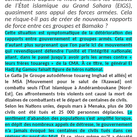
de l’État islamique au Grand Sahara (EIGS),
quasiment sans appui des forces armées. Cela
ne risque-t-il pas de créer de nouveaux rapports
de force entre ces groupes et Bamako ?
Cette situation est symptomatique de la détérioration des
rapports entre gouvernement et groupes armés. Cela est
d’autant plus surprenant que l’on parle ici de mouvements
qui revendiquent défendre l’unité et l’intégrité nationale,
allant, dans le passé jusqu’à avoir pris les armes contre «
leurs frères touaregs » de la CMA. À ce titre, le général El
Hadj Ag Gamou faisait figure de héros national.
Le Gatia [le Groupe autodéfense touareg Imghad et alliés] et
le MSA [Mouvement pour le salut de l’Azawad] ont
combattu seuls l’État islamique à Andéramboukane [Nord-
Est]. Ces affrontements très violents ont causé la mort de
dizaines de combattants et le départ de centaines de civils.
Selon les Nations unies, depuis mars à Menaka, plus de 300
civils ont été tués et 25 000 personnes déplacées.
Le
sentiment d’abandon des populations s’est amplifié lorsque,
en dépit des nombreux appels de détresse, le gouvernement
n’a jamais évoqué les centaines de civils tués dans ces