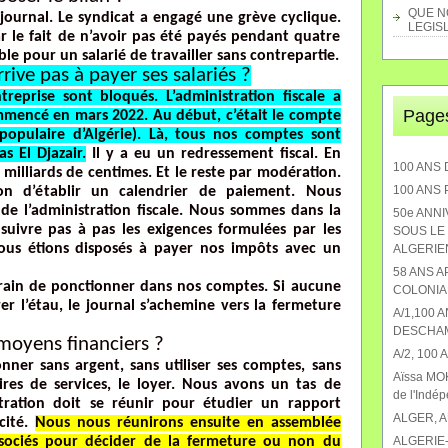
QUE NO
journal. Le syndicat a engagé une grève cyclique.
LEGISL
ar le fait de n’avoir pas été payés pendant quatre
able pour un salarié de travailler sans contrepartie.
rrive pas à payer ses salariés ?
reprise sont bloqués. L’administration fiscale a
Page
mencé en mars 2022. Au début, c’était le compte
 populaire d’Algérie). Là, tous nos comptes sont
s El Djazair.
Il y a eu un redressement fiscal. En
100 ANS 
milliards de centimes. Et le reste par modération.
100 ANS
on d’établir un calendrier de paiement. Nous
de l’administration fiscale. Nous sommes dans la
50e ANN
 suivre pas à pas les exigences formulées par les
SOUS LE 
ous étions disposés à payer nos impôts avec un
ALGERIEN
58 ANS 
 train de ponctionner dans nos comptes. Si aucune
COLONIA
er l’étau, le journal s’achemine vers la fermeture
A/1,100 
DESCHA
e moyens financiers ?
A/2, 100
nner sans argent, sans utiliser ses comptes, sans
Aïssa MOK
aires de services, le loyer. Nous avons un tas de
de l'Indé
stration doit se réunir pour étudier un rapport
ALGER, 
cité.
Nous nous réunirons ensuite en assemblée
ssociés pour décider de la fermeture ou non du
ALGERIE