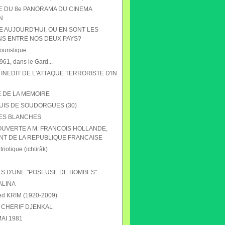
HE DU 8e PANORAMA DU CINEMA
N
E AUJOURD'HUI, OU EN SONT LES
NS ENTRE NOS DEUX PAYS?
ouristique.
61, dans le Gard...
 INEDIT DE L'ATTAQUE TERRORISTE D'IN
E DE LA MEMOIRE
UIS DE SOUDORGUES (30)
ES BLANCHES
OUVERTE A M. FRANCOIS HOLLANDE,
NT DE LA REPUBLIQUE FRANCAISE
riotique (ichtirâk)
S D'UNE "POSEUSE DE BOMBES"
ALINA
 KRIM (1920-2009)
CHERIF DJENKAL
AI 1981