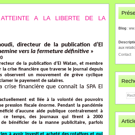
Prése
 ATTEINTE A LA LIBERTE DE LA
Blog
: ww
Descript
di, directeur de la publication d’El
aux relati
hemine vers la fermeture définitive
»
Contact
20
ecteur de la publication d’El Watan, et membre
 la crise financière que traverse le journal depuis
urs observent un mouvement de grève cyclique
Rech
éclamer le payement de salaires.
a crise financière que connaît la SPA El
actuellement est liée à la volonté des pouvoirs
ne pression fiscale énorme. Pendant la pandémie
énéficié d’aucune aide publique contrairement à
nt ce temps, des journaux qui tirent à 2000
Artic
 de bénéficier de la manne publicitaire, parfois
ien à avoir investi et acheté des rotatives et qui