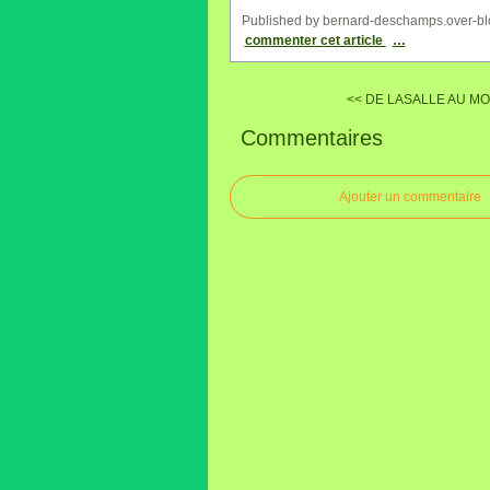
Published by bernard-deschamps.over-bl
commenter cet article
…
<< DE LASALLE AU M
Commentaires
Ajouter un commentaire