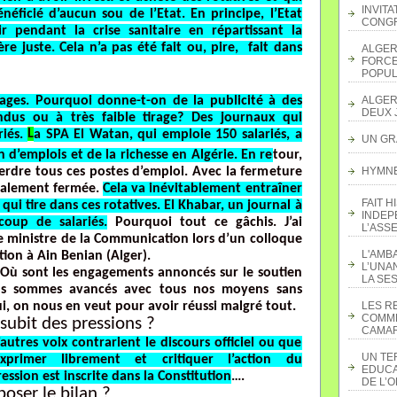
INVITA
néficié d’aucun sou de l’Etat. En principe, l’Etat
CONGR
r pendant la crise sanitaire en répartissant la
e juste. Cela n’a pas été fait ou, pire, fait dans
ALGER
FORCE
POPUL
ntages. Pourquoi donne-t-on de la publicité à des
ALGER
DEUX 
dus ou à très faible tirage? Des journaux qui
L
riés.
a SPA El Watan, qui emploie 150 salariés, a
UN GR
n d’emplois et de la richesse en Algérie. En re
tour,
erdre tous ces postes d’emploi. Avec la fermeture
HYMNE 
également fermée.
Cela va inévitablement entraîner
FAIT H
qui tire dans ces rotatives. El Khabar, un journal à
INDEP
coup de salariés.
Pourquoi tout ce gâchis. J’ai
L’ASS
e ministre de la Communication lors d’un colloque
L'AMB
ation à Ain Benian (Alger).
L’UNA
. Où sont les engagements annoncés sur le soutien
LA SES
ous sommes avancés avec tous nos moyens sans
ui, on nous en veut pour avoir réussi malgré tout.
LES R
COMME
subit des pressions ?
CAMAR
utres voix contrarient le discours officiel ou que
UN TE
xprimer librement et critiquer l’action du
EDUCA
ssion est inscrite dans la Constitution
….
DE L’
poser le bilan ?