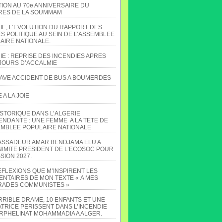
TION AU 70e ANNIVERSAIRE DU
ES DE LA SOUMMAM
IE, L’EVOLUTION DU RAPPORT DES
S POLITIQUE AU SEIN DE L’ASSEMBLEE
AIRE NATIONALE.
IE : REPRISE DES INCENDIES APRES
JOURS D’ACCALMIE
AVE ACCIDENT DE BUS A BOUMERDES
A LA JOIE
ISTORIQUE DANS L’ALGERIE
ENDANTE : UNE FEMME A LA TETE DE
EMBLEE POPULAIRE NATIONALE
ASSADEUR AMAR BENDJAMA ELU A
NIMITE PRESIDENT DE L’ECOSOC POUR
SION 2027.
EFLEXIONS QUE M’INSPIRENT LES
NTAIRES DE MON TEXTE « A MES
ADES COMMUNISTES »
RRIBLE DRAME, 10 ENFANTS ET UNE
TRICE PERISSENT DANS L’INCENDIE
ORPHELINAT MOHAMMADIA A ALGER.