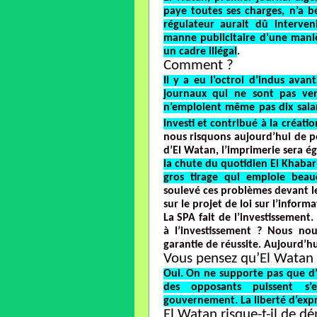
paye toutes ses charges, n’a bé
régulateur aurait dû interveni
manne publicitaire d’une manièr
un cadre illégal
.
Comment ?
Il y a eu l’octroi d’indus ava
journaux qui ne sont pas ven
n’emploient même pas dix sala
investi et contribué à la créatio
nous risquons aujourd’hui de p
d’El Watan, l’imprimerie sera 
la chute du quotidien El Khabar 
gros tirage qui emploie beau
soulevé ces problèmes devant l
sur le projet de loi sur l’inform
La SPA fait de l’investissement
à l’investissement ? Nous n
garantie de réussite. Aujourd’h
Vous pensez qu’El Watan 
Oui. On ne supporte pas que d’a
des opposants puissent s’e
gouvernement. La liberté d’expre
El Watan risque-t-il de dé