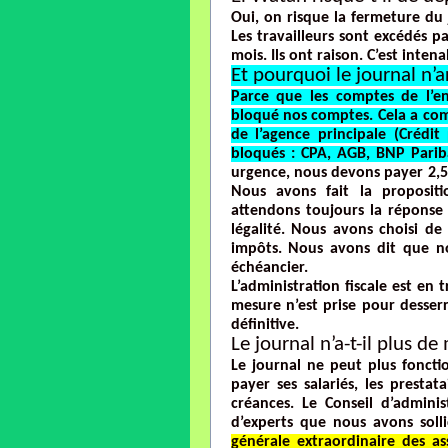
Oui, on risque la fermeture du 
Les travailleurs sont excédés p
mois. Ils ont raison. C’est inten
Et pourquoi le journal n’a
Parce que les comptes de l’ent
bloqué nos comptes. Cela a com
de l’agence principale (Crédit
bloqués : CPA, AGB, BNP Pariba
urgence, nous devons payer 2,5 
Nous avons fait la propositi
attendons toujours la réponse 
légalité. Nous avons choisi de
impôts. Nous avons dit que n
échéancier.
L’administration fiscale est en
mesure n’est prise pour desserr
définitive.
Le journal n’a-t-il plus d
Le journal ne peut plus fonctio
payer ses salariés, les prestat
créances. Le Conseil d’admini
d’experts que nous avons solli
générale extraordinaire des a