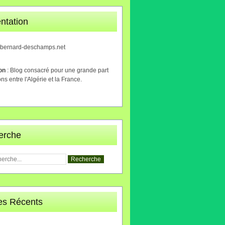
ntation
.bernard-deschamps.net
ion
: Blog consacré pour une grande part
ons entre l'Algérie et la France.
erche
les Récents