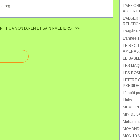
L'AFFIC
og.org
ALGERIE
L'ALGERI
RELATIO
ONT HUA
MONTAREN ET SAINT-MEDIERS... >>
L'Algérie t
L'année 19
LE RECIT
AMENAS.
LE SABL
LES MAQ
LES ROS
LETTRE 
PRESIDE
L'impôt pat
Links
MEMOIRE
MIN DJIB
Mohammed
MOHAND 
MON 10 M