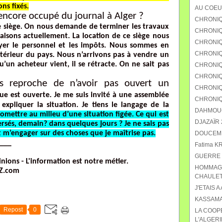
ns fixés.
AU COEU
 encore occupé du journal à Alger ?
CHRONIQ
le siège. On nous demande de terminer les travaux
CHRONIQU
isons actuellement. La location de ce siège nous
CHRONIQ
yer le personnel et les impôts. Nous sommes en
CHRONIQ
ntérieur du pays. Nous n’arrivons pas à vendre un
u’un acheteur vient, il se rétracte. On ne sait pas
CHRONIQU
CHRONIQ
s reproche de n’avoir pas ouvert un
CHRONIQ
ue est ouverte. Je me suis invité à une assemblée
CHRONIQ
expliquer la situation. Je tiens le langage de la
DAHMOUCH
mettre au milieu d’une situation figée. Ce qui est
DJAZAÏR 2
versés, demain? dans quelques jours ? Je ne sais pas
t m’engager sur des choses que je maîtrise pas.
DOUCEMEN
___
Fatima K
GUERRE 
inions - L'information est notre métier.
HOMMAGE
Z.com
CHAULET
J'ETAIS A
KASSAMA
Repost
0
LA COOP
L'ALGERI