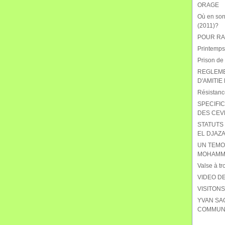
ORAGE
Où en sont
(2011)?
POUR RAB
Printemps
Prison de
REGLEME
D'AMITIE
Résistanc
SPECIFIC
DES CEV
STATUTS 
EL DJAZA
UN TEMO
MOHAMME
Valse à tr
VIDEO DE
VISITON
YVAN SA
COMMUNI