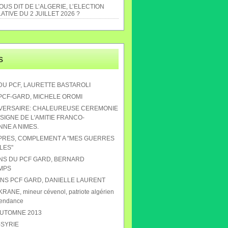
US DIT DE L’ALGERIE, L’ELECTION
ATIVE DU 2 JUILLET 2026 ?
s
DU PCF, LAURETTE BASTAROLI
 PCF-GARD, MICHELE OROMI
IVERSAIRE: CHALEUREUSE CEREMONIE
SIGNE DE L'AMITIE FRANCO-
NE A NIMES.
APRES, COMPLEMENT A "MES GUERRES
LES"
ANS DU PCF GARD, BERNARD
MPS
 ANS PCF GARD, DANIELLE LAURENT
RANE, mineur cévenol, patriote algérien
pendance
AUTOMNE 2013
-SYRIE