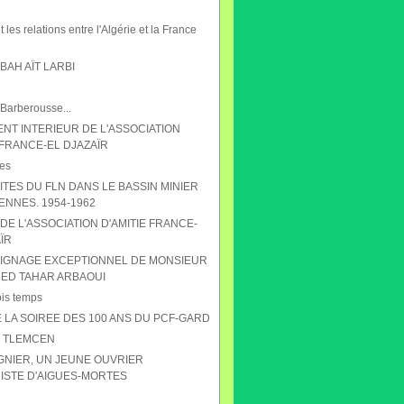
 les relations entre l'Algérie et la France
AH AÏT LARBI
 Barberousse...
NT INTERIEUR DE L'ASSOCIATION
 FRANCE-EL DJAZAÏR
es
ITES DU FLN DANS LE BASSIN MINIER
ENNES. 1954-1962
DE L'ASSOCIATION D'AMITIE FRANCE-
ÏR
IGNAGE EXCEPTIONNEL DE MONSIEUR
D TAHAR ARBAOUI
ois temps
 LA SOIREE DES 100 ANS DU PCF-GARD
S TLEMCEN
GNIER, UN JEUNE OUVRIER
STE D'AIGUES-MORTES