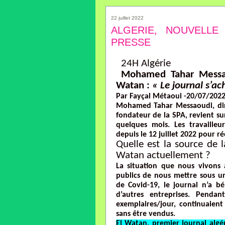
22 juillet 2022
ALGERIE, NOUVELLE
PRESSE
24H Algérie
Mohamed Tahar Messaou
Watan :
« Le journal s’ac
Par Fayçal Métaoui -20/07/202
Mohamed Tahar Messaoudi, dir
fondateur de la SPA, revient sur
quelques mois. Les travaille
depuis le 12 juillet 2022 pour r
Quelle est la source de l
Watan actuellement ?
La situation que nous vivons 
publics de nous mettre sous u
de Covid-19, le journal n’a b
d’autres entreprises. Penda
exemplaires/jour, continuaient
sans être vendus.
El Watan, premier journal algér