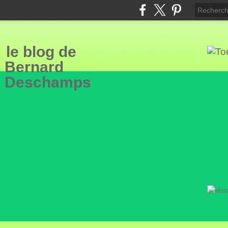
le blog de
Bern
ard
Deschamps