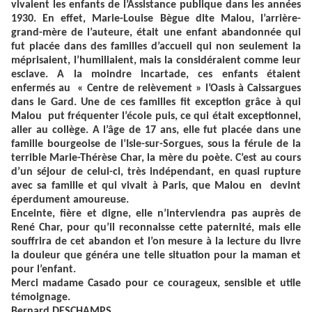
vivaient les enfants de l’Assistance publique dans les années
1930. En effet, Marie-Louise Bègue dite Malou, l’arrière-
grand-mère de l’auteure, était une enfant abandonnée qui
fut placée dans des familles d’accueil qui non seulement la
méprisaient, l’humiliaient, mais la considéraient comme leur
esclave. A la moindre incartade, ces enfants étaient
enfermés au « Centre de relèvement » l’Oasis à Caissargues
dans le Gard. Une de ces familles fit exception grâce à qui
Malou put fréquenter l’école puis, ce qui était exceptionnel,
aller au collège. A l’âge de 17 ans, elle fut placée dans une
famille bourgeoise de l’Isle-sur-Sorgues, sous la férule de la
terrible Marie-Thérèse Char, la mère du poète. C’est au cours
d’un séjour de celui-ci, très indépendant, en quasi rupture
avec sa famille et qui vivait à Paris, que Malou en devint
éperdument amoureuse.
Enceinte, fière et digne, elle n’interviendra pas auprès de
René Char, pour qu’il reconnaisse cette paternité, mais elle
souffrira de cet abandon et l’on mesure à la lecture du livre
la douleur que généra une telle situation pour la maman et
pour l’enfant.
Merci madame Casado pour ce courageux, sensible et utile
témoignage.
Bernard DESCHAMPS