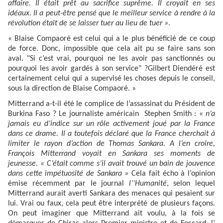
affaire. Il était prêt au sacrifice suprême. Il croyait en ses
idéaux. Il a peut-être pensé que le meilleur service à rendre à la
révolution était de se laisser tuer au lieu de tuer »
.
« Blaise Compaoré est celui qui a le plus bénéficié de ce coup
de force. Donc, impossible que cela ait pu se faire sans son
aval. "Si c’est vrai, pourquoi ne les avoir pas sanctionnés ou
pourquoi les avoir gardés à son service" ?Gilbert Diendéré est
certainement celui qui a supervisé les choses depuis le conseil,
sous la direction de Blaise Compaoré. »
Mitterrand a-t-il été le complice de l’assassinat du Président de
Burkina Faso ? Le journaliste américain Stephen Smith : «
n’a
jamais eu d’indice sur un rôle activement joué par la France
dans ce drame. Il a toutefois déclaré que la France cherchait à
limiter le rayon d’action de Thomas Sankara. A l’en croire,
François Mitterrand voyait en Sankara ses moments de
jeunesse. « C’était comme s’il avait trouvé un bain de jouvence
dans cette impétuosité de Sankara »
Cela fait écho à l’opinion
émise récemment par le journal
l’’Humanité
, selon lequel
Mitterrand aurait averti Sankara des menaces qui pesaient sur
lui. Vrai ou faux, cela peut être interprété de plusieurs façons.
On peut imaginer que Mitterrand ait voulu, à la fois se