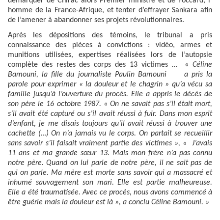
démarquer de Chirac alors Premier ministre et de Foccard, l’
homme de la France-Afrique, et tenter d’effrayer Sankara afin
de l’amener à abandonner ses projets révolutionnaires.
Après les dépositions des témoins, le tribunal a pris
connaissance des pièces à convictions : vidéo, armes et
munitions utilisées, expertises réalisées lors de l’autopsie
complète des restes des corps des 13 victimes … «
Céline
Bamouni, la fille du journaliste Paulin Bamouni a pris la
parole pour exprimer « la douleur et le chagrin » qu’a vécu sa
famille jusqu’à l’ouverture du procès. Elle a appris le décès de
son père le 16 octobre 1987. « On ne savait pas s’il était mort,
s’il avait été capturé ou s’il avait réussi à fuir. Dans mon esprit
d’enfant, je me disais toujours qu’il avait réussi à trouver une
cachette (…) On n’a jamais vu le corps. On partait se recueillir
sans savoir s’il faisait vraiment partie des victimes », « J’avais
11 ans et ma grande sœur 13. Mais mon frère n’a pas connu
notre père. Quand on lui parle de notre père, il ne sait pas de
qui on parle. Ma mère est morte sans savoir qui a massacré et
inhumé sauvagement son mari. Elle est partie malheureuse.
Elle a été traumatisée. Avec ce procès, nous avons commencé à
être guérie mais la douleur est là », a conclu Céline Bamouni. »