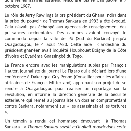
dont les émissaires auraient rencontré Blaise Campaoré le 7
octobre 1987.
Le rôle de Jerry Rawlings (alors président du Ghana, ndlr) dans
la prise du pouvoir de Thomas Sankara en 1983 a été évoqué.
Cela n’avait pas échappé aux agences de renseignement des
puissances occidentales. Des camions avaient convoyé le
commando depuis la ville de Pô (Sud du Burkina) jusqu’à
Ouagadougou, le 4 août 1983. Cette aide clandestine du
président ghanéen avait inquiété Houphouet Boigny de la Côte
d’Ivoire et Eyadéma Gnassingbé du Togo.
La France encore avec les manipulations subies par François
Hauter, journaliste du journal Le Figaro qui a déclaré lors d’une
conférence à Dakar que Guy Penne (Conseiller pour les affaires
africaines de François Mitterrand) apprenant son projet de se
rendre à Ouagadougou pour réaliser un reportage sur la
révolution, en informe la direction générale de la Sécurité
extérieure qui remet au journaliste un dossier compromettant
contre Sankara, notamment sur « les assassinats et les tortures
».
Un témoin a rendu cet hommage émouvant à Thomas
Sankara : «
Thomas Sankara savait qu’il allait mourir dans cette