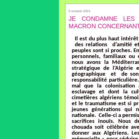
5 octobre 2021
JE CONDAMNE LES 
MACRON CONCERNANT 
Il est du plus haut intérê
des relations d’amitié e
peuples sont si proches. En
personnels, familiaux ou
nous avons la Méditerra
stratégique de l’Algérie
géographique et de son h
responsabilité particulièr
mal que la colonisation 
esclavage et dont la cu
cimetières algériens témoi
et le traumatisme est si pr
jeunes générations qui n
nationale. Celle-ci a permis
sacrifices inouïs. Nous
chouada soit célébrée av
donner aux Algériens. L