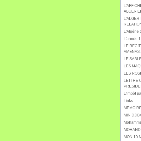
L'AFFIC
ALGERIE
L'ALGERI
RELATIO
L'Algérie t
L'année 19
LE RECIT
AMENAS.
LE SABL
LES MAQ
LES ROS
LETTRE 
PRESIDE
L'impôt pat
Links
MEMOIRE
MIN DJIB
Mohammed
MOHAND 
MON 10 M