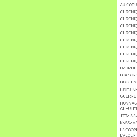
AU COEU
CHRONIQ
CHRONIQU
CHRONIQ
CHRONIQ
CHRONIQU
CHRONIQ
CHRONIQ
CHRONIQ
DAHMOUCH
DJAZAÏR 2
DOUCEMEN
Fatima K
GUERRE 
HOMMAGE
CHAULET
J'ETAIS A
KASSAMA
LA COOP
L'ALGERI