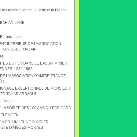
 les relations entre l'Algérie et la France
AH AÏT LARBI
 Barberousse...
NT INTERIEUR DE L'ASSOCIATION
 FRANCE-EL DJAZAÏR
es
ITES DU FLN DANS LE BASSIN MINIER
ENNES. 1954-1962
DE L'ASSOCIATION D'AMITIE FRANCE-
ÏR
IGNAGE EXCEPTIONNEL DE MONSIEUR
D TAHAR ARBAOUI
ois temps
 LA SOIREE DES 100 ANS DU PCF-GARD
S TLEMCEN
GNIER, UN JEUNE OUVRIER
STE D'AIGUES-MORTES