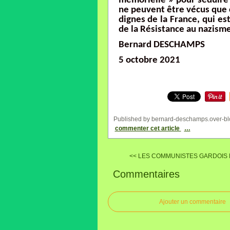
mémorielle » pour séduire l
ne peuvent être vécus que 
dignes de la France, qui est
de la Résistance au nazisme
Bernard DESCHAMPS
5 octobre 2021
Published by bernard-deschamps.over-bl
commenter cet article
…
<< LES COMMUNISTES GARDOIS L
Commentaires
Ajouter un commentaire