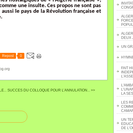
es nostalgiques de « l’Algérie française »,
INVITA
comme une insulte. Ces propos ne sont pas
CONGR
 aussi le pays de la Révolution française et
.
ALGER
FORCE
POPUL
ALGER
DEUX 
UN GR
Repost
0
HYMNE 
FAIT H
og.org
INDEP
L’ASS
L'AMB
L’UNA
E...
SUCCES DU COLLOQUE POUR L’ANNULATION... >>
LA SES
LES R
COMME
CAMAR
UN TE
EDUCA
DE L’