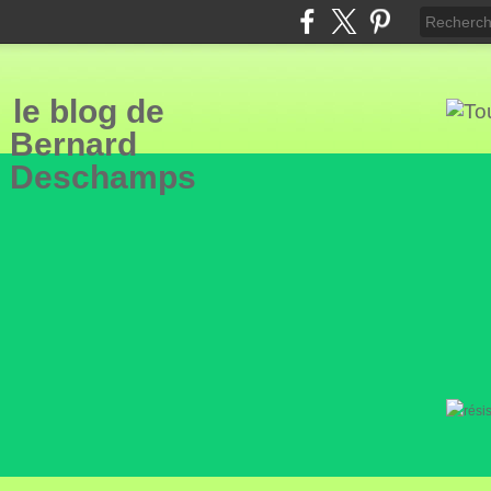
le blog de
Bern
ard
Deschamps