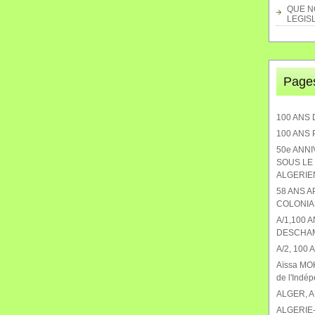
QUE NO
LEGISL
Page
100 ANS 
100 ANS
50e ANN
SOUS LE 
ALGERIEN
58 ANS 
COLONIA
A/1,100 
DESCHA
A/2, 100
Aïssa MOK
de l'Indé
ALGER, 
ALGERIE