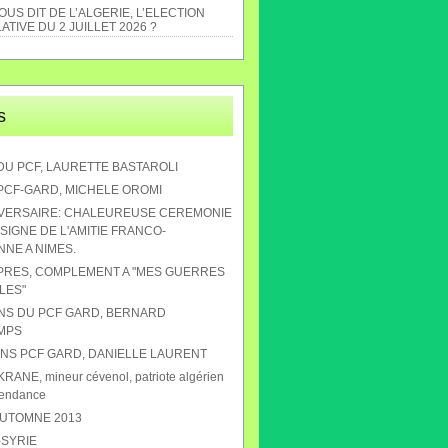
US DIT DE L’ALGERIE, L’ELECTION
ATIVE DU 2 JUILLET 2026 ?
s
DU PCF, LAURETTE BASTAROLI
 PCF-GARD, MICHELE OROMI
IVERSAIRE: CHALEUREUSE CEREMONIE
SIGNE DE L'AMITIE FRANCO-
NE A NIMES.
APRES, COMPLEMENT A "MES GUERRES
LES"
ANS DU PCF GARD, BERNARD
MPS
 ANS PCF GARD, DANIELLE LAURENT
RANE, mineur cévenol, patriote algérien
pendance
AUTOMNE 2013
-SYRIE