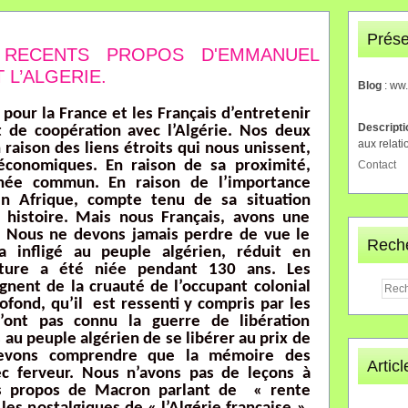
Prése
RECENTS PROPOS D'EMMANUEL
L’ALGERIE.
Blog
: ww
t pour la France et les Français d’entretenir
Descript
t de coopération avec l’Algérie. Nos deux
aux relati
 raison des liens étroits qui nous unissent,
 économiques. En raison de sa proximité,
Contact
née commun. En raison de l’importance
 en Afrique, compte tenu de sa situation
istoire. Mais nous Français, avons une
e. Nous ne devons jamais perdre de vue le
Rech
a infligé au peuple algérien, réduit en
lture a été niée pendant 130 ans. Les
gnent de la cruauté de l’occupant colonial
ofond, qu’il est ressenti y compris par les
’ont pas connu la guerre de libération
 au peuple algérien de se libérer au prix de
 devons comprendre que la mémoire des
Artic
ec ferveur. Nous n’avons pas de leçons à
es propos de Macron parlant de « rente