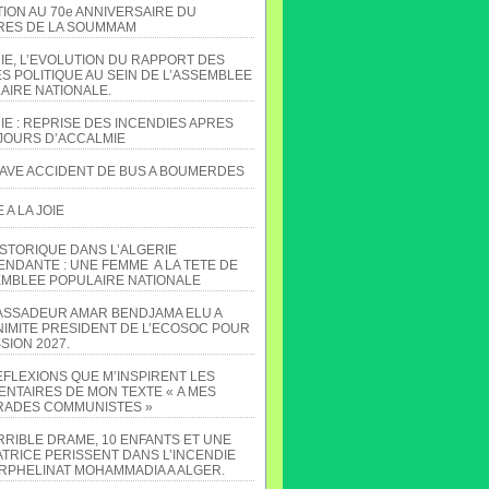
TION AU 70e ANNIVERSAIRE DU
ES DE LA SOUMMAM
IE, L’EVOLUTION DU RAPPORT DES
S POLITIQUE AU SEIN DE L’ASSEMBLEE
AIRE NATIONALE.
IE : REPRISE DES INCENDIES APRES
JOURS D’ACCALMIE
AVE ACCIDENT DE BUS A BOUMERDES
A LA JOIE
ISTORIQUE DANS L’ALGERIE
ENDANTE : UNE FEMME A LA TETE DE
EMBLEE POPULAIRE NATIONALE
ASSADEUR AMAR BENDJAMA ELU A
NIMITE PRESIDENT DE L’ECOSOC POUR
SION 2027.
EFLEXIONS QUE M’INSPIRENT LES
NTAIRES DE MON TEXTE « A MES
ADES COMMUNISTES »
RRIBLE DRAME, 10 ENFANTS ET UNE
TRICE PERISSENT DANS L’INCENDIE
ORPHELINAT MOHAMMADIA A ALGER.