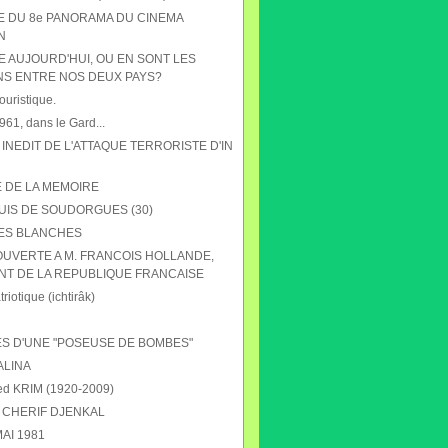
HE DU 8e PANORAMA DU CINEMA
N
E AUJOURD'HUI, OU EN SONT LES
NS ENTRE NOS DEUX PAYS?
ouristique.
61, dans le Gard...
 INEDIT DE L'ATTAQUE TERRORISTE D'IN
E DE LA MEMOIRE
UIS DE SOUDORGUES (30)
ES BLANCHES
OUVERTE A M. FRANCOIS HOLLANDE,
NT DE LA REPUBLIQUE FRANCAISE
riotique (ichtirâk)
S D'UNE "POSEUSE DE BOMBES"
ALINA
 KRIM (1920-2009)
CHERIF DJENKAL
AI 1981