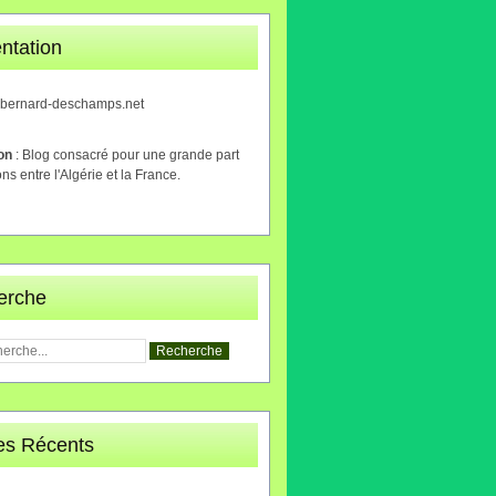
ntation
.bernard-deschamps.net
ion
: Blog consacré pour une grande part
ons entre l'Algérie et la France.
erche
les Récents