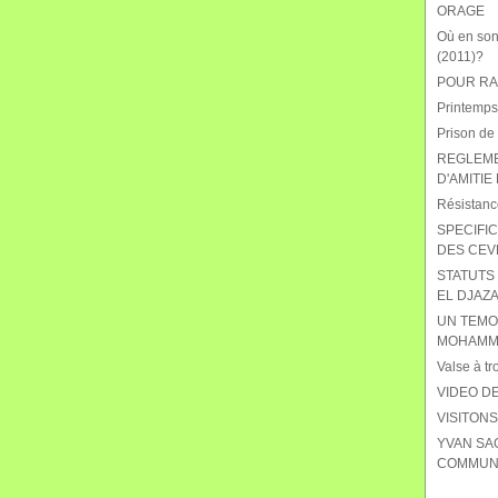
ORAGE
Où en sont
(2011)?
POUR RAB
Printemps
Prison de
REGLEME
D'AMITIE
Résistanc
SPECIFIC
DES CEV
STATUTS 
EL DJAZA
UN TEMO
MOHAMME
Valse à tr
VIDEO DE
VISITON
YVAN SA
COMMUNI