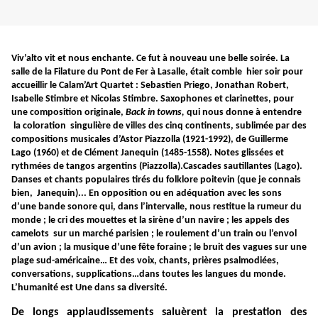
Viv’alto vit et nous enchante. Ce fut à nouveau une belle soirée. La
salle de la Filature du Pont de Fer à Lasalle, était comble hier soir pour
accueillir le Calam’Art Quartet : Sebastien Priego, Jonathan Robert,
Isabelle Stimbre et Nicolas Stimbre. Saxophones et clarinettes, pour
une composition originale,
Back in towns,
qui nous donne à entendre
la coloration singulière de villes des cinq continents, sublimée par des
compositions musicales d’Astor Piazzolla (1921-1992), de Guillerme
Lago (1960) et de Clément Janequin (1485-1558). Notes glissées et
rythmées de tangos argentins (Piazzolla).Cascades sautillantes (Lago).
Danses et chants populaires tirés du folklore poitevin (que je connais
bien, Janequin)... En opposition ou en adéquation avec les sons
d’une bande sonore qui, dans l’intervalle, nous restitue la rumeur du
monde ; le cri des mouettes et la sirène d’un navire ; les appels des
camelots sur un marché parisien ; le roulement d’un train ou l’envol
d’un avion ; la musique d’une fête foraine ; le bruit des vagues sur une
plage sud-américaine… Et des voix, chants, prières psalmodiées,
conversations, supplications…dans toutes les langues du monde.
L’humanité est Une dans sa diversité.
De longs applaudissements saluèrent la prestation des