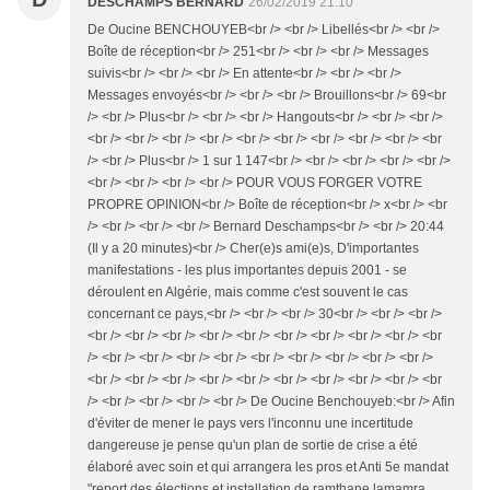
DESCHAMPS BERNARD
26/02/2019 21:10
De Oucine BENCHOUYEB<br /> <br /> Libellés<br /> <br />
Boîte de réception<br /> 251<br /> <br /> <br /> Messages
suivis<br /> <br /> <br /> En attente<br /> <br /> <br />
Messages envoyés<br /> <br /> <br /> Brouillons<br /> 69<br
/> <br /> Plus<br /> <br /> <br /> Hangouts<br /> <br /> <br />
<br /> <br /> <br /> <br /> <br /> <br /> <br /> <br /> <br /> <br
/> <br /> Plus<br /> 1 sur 1 147<br /> <br /> <br /> <br /> <br />
<br /> <br /> <br /> <br /> POUR VOUS FORGER VOTRE
PROPRE OPINION<br /> Boîte de réception<br /> x<br /> <br
/> <br /> <br /> <br /> Bernard Deschamps<br /> <br /> 20:44
(Il y a 20 minutes)<br /> Cher(e)s ami(e)s, D'importantes
manifestations - les plus importantes depuis 2001 - se
déroulent en Algérie, mais comme c'est souvent le cas
concernant ce pays,<br /> <br /> <br /> 30<br /> <br /> <br />
<br /> <br /> <br /> <br /> <br /> <br /> <br /> <br /> <br /> <br
/> <br /> <br /> <br /> <br /> <br /> <br /> <br /> <br /> <br />
<br /> <br /> <br /> <br /> <br /> <br /> <br /> <br /> <br /> <br
/> <br /> <br /> <br /> <br /> De Oucine Benchouyeb:<br /> Afin
d'éviter de mener le pays vers l'inconnu une incertitude
dangereuse je pense qu'un plan de sortie de crise a été
élaboré avec soin et qui arrangera les pros et Anti 5e mandat
"report des élections et installation de ramthane lamamra