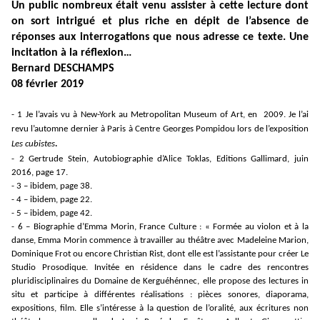
Un public nombreux était venu assister à cette lecture dont
on sort intrigué et plus riche en dépit de l’absence de
réponses aux interrogations que nous adresse ce texte. Une
incitation à la réflexion…
Bernard DESCHAMPS
08 février 2019
- 1 Je l’avais vu à New-York au Metropolitan Museum of Art, en 2009. Je l’ai
revu l’automne dernier à Paris à Centre Georges Pompidou lors de l’exposition
.
Les cubistes
- 2 Gertrude Stein, Autobiographie d’Alice Toklas, Editions Gallimard, juin
2016, page 17.
- 3 – ibidem, page 38.
- 4 – ibidem, page 22.
- 5 – ibidem, page 42.
- 6 – Biographie d’Emma Morin, France Culture : « Formée au violon et à la
danse, Emma Morin commence à travailler au théâtre avec Madeleine Marion,
Dominique Frot ou encore Christian Rist, dont elle est l’assistante pour créer Le
Studio Prosodique. Invitée en résidence dans le cadre des rencontres
pluridisciplinaires du Domaine de Kerguéhénnec, elle propose des lectures in
situ et participe à différentes réalisations : pièces sonores, diaporama,
expositions, film. Elle s’intéresse à la question de l’oralité, aux écritures non