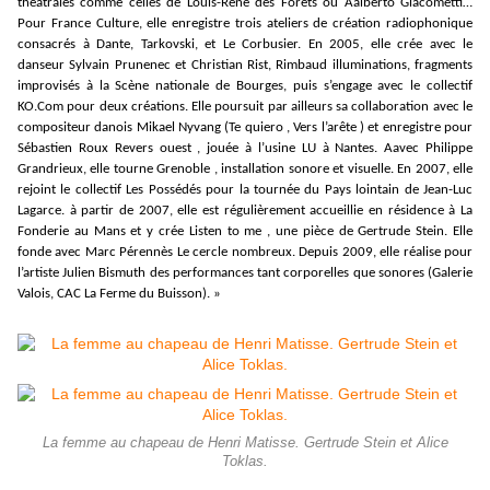
théâtrales comme celles de Louis-René des Forêts ou Aalberto Giacometti…
Pour France Culture, elle enregistre trois ateliers de création radiophonique
consacrés à Dante, Tarkovski, et Le Corbusier. En 2005, elle crée avec le
danseur Sylvain Prunenec et Christian Rist, Rimbaud illuminations, fragments
improvisés à la Scène nationale de Bourges, puis s’engage avec le collectif
KO.Com pour deux créations. Elle poursuit par ailleurs sa collaboration avec le
compositeur danois Mikael Nyvang (Te quiero , Vers l’arête ) et enregistre pour
Sébastien Roux Revers ouest , jouée à l’usine LU à Nantes. Aavec Philippe
Grandrieux, elle tourne Grenoble , installation sonore et visuelle. En 2007, elle
rejoint le collectif Les Possédés pour la tournée du Pays lointain de Jean-Luc
Lagarce. à partir de 2007, elle est régulièrement accueillie en résidence à La
Fonderie au Mans et y crée Listen to me , une pièce de Gertrude Stein. Elle
fonde avec Marc Pérennès Le cercle nombreux. Depuis 2009, elle réalise pour
l’artiste Julien Bismuth des performances tant corporelles que sonores (Galerie
Valois, CAC La Ferme du Buisson). »
La femme au chapeau de Henri Matisse. Gertrude Stein et Alice
Toklas.