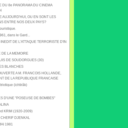
HE DU 8e PANORAMA DU CINEMA
N
E AUJOURD'HUI, OU EN SONT LES
NS ENTRE NOS DEUX PAYS?
ouristique.
61, dans le Gard...
 INEDIT DE L'ATTAQUE TERRORISTE D'IN
E DE LA MEMOIRE
UIS DE SOUDORGUES (30)
ES BLANCHES
OUVERTE A M. FRANCOIS HOLLANDE,
NT DE LA REPUBLIQUE FRANCAISE
riotique (ichtirâk)
S D'UNE "POSEUSE DE BOMBES"
ALINA
 KRIM (1920-2009)
CHERIF DJENKAL
AI 1981