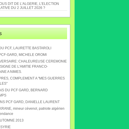
US DIT DE L’ALGERIE, L’ELECTION
ATIVE DU 2 JUILLET 2026 ?
s
DU PCF, LAURETTE BASTAROLI
 PCF-GARD, MICHELE OROMI
IVERSAIRE: CHALEUREUSE CEREMONIE
SIGNE DE L'AMITIE FRANCO-
NE A NIMES.
APRES, COMPLEMENT A "MES GUERRES
LES"
ANS DU PCF GARD, BERNARD
MPS
 ANS PCF GARD, DANIELLE LAURENT
RANE, mineur cévenol, patriote algérien
pendance
AUTOMNE 2013
-SYRIE