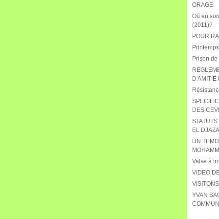
ORAGE
Où en sont
(2011)?
POUR RAB
Printemps
Prison de
REGLEME
D'AMITIE
Résistanc
SPECIFIC
DES CEV
STATUTS 
EL DJAZA
UN TEMO
MOHAMME
Valse à tr
VIDEO DE
VISITON
YVAN SA
COMMUNI