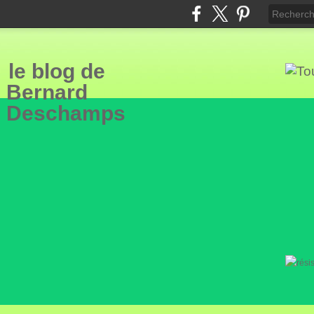
le blog de
Bern
ard
Deschamps