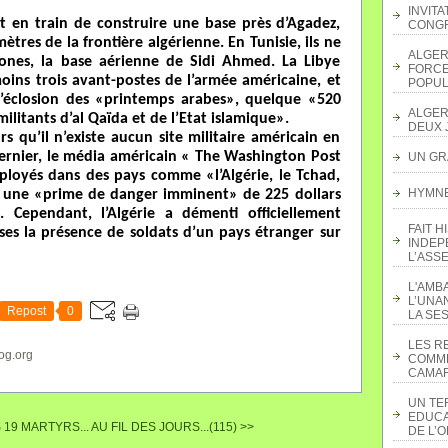
INVITA
nt en train de construire une base près d’Agadez,
CONGR
ètres de la frontière algérienne. En Tunisie, ils ne
ALGER
ones, la base aérienne de Sidi Ahmed. La Libye
FORCE
 moins trois avant-postes de l’armée américaine, et
POPUL
l’éclosion des «printemps arabes», quelque «520
ALGER
ilitants d’al Qaïda et de l’Etat islamique».
DEUX 
rs qu’il n’existe aucun site militaire américain en
dernier, le média américain « The Washington Post
UN GR
ployés dans des pays comme «l’Algérie, le Tchad,
HYMNE 
t une «prime de danger imminent» de 225 dollars
 Cependant, l’Algérie a démenti officiellement
FAIT H
ses la présence de soldats d’un pays étranger sur
INDEP
L’ASS
L'AMB
L’UNA
Repost
0
LA SES
LES R
og.org
COMME
CAMAR
UN TE
EDUCA
 19 MARTYRS...
AU FIL DES JOURS...(115) >>
DE L’