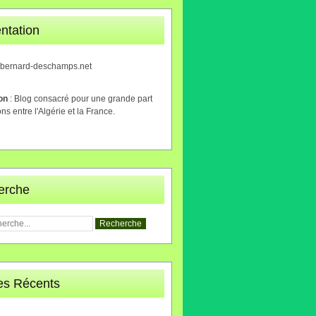
ntation
.bernard-deschamps.net
ion
: Blog consacré pour une grande part
ons entre l'Algérie et la France.
erche
les Récents