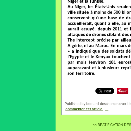
Niger et la Tunisie.
Au Niger, les États-Unis seraie
ville située à moins de 500 kilom
conservent qu’une base de dr
accueillerait, quant à elle, au
aurait essuyé, depuis 2011 et 
attaques de drones ciblant des m
The Intercept précise par ailleu
Algérie, ni au Maroc. En mars 
» a indiqué que des soldats dé
l’Egypte et le Kenya» touchen
par mois (environ 181 euros).
auparavant et à plusieurs repri
son territoire.
Published by bernard-deschamps.over-bl
commenter cet article
…
<< BEATIFICATION DES