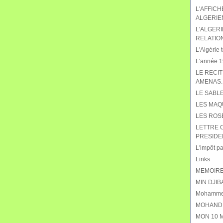
L'AFFIC
ALGERIE
L'ALGERI
RELATIO
L'Algérie t
L'année 19
LE RECIT
AMENAS.
LE SABL
LES MAQ
LES ROS
LETTRE 
PRESIDE
L'impôt pat
Links
MEMOIRE
MIN DJIB
Mohammed
MOHAND 
MON 10 M