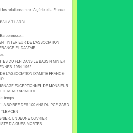
 les relations entre l'Algérie et la France
AH AÏT LARBI
 Barberousse...
NT INTERIEUR DE L'ASSOCIATION
 FRANCE-EL DJAZAÏR
es
ITES DU FLN DANS LE BASSIN MINIER
ENNES. 1954-1962
DE L'ASSOCIATION D'AMITIE FRANCE-
ÏR
IGNAGE EXCEPTIONNEL DE MONSIEUR
D TAHAR ARBAOUI
ois temps
 LA SOIREE DES 100 ANS DU PCF-GARD
S TLEMCEN
GNIER, UN JEUNE OUVRIER
STE D'AIGUES-MORTES