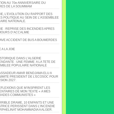
TION AU 70e ANNIVERSAIRE DU
ES DE LA SOUMMAM
IE, L’EVOLUTION DU RAPPORT DES
S POLITIQUE AU SEIN DE L’ASSEMBLEE
AIRE NATIONALE.
IE : REPRISE DES INCENDIES APRES
JOURS D’ACCALMIE
AVE ACCIDENT DE BUS A BOUMERDES
A LA JOIE
ISTORIQUE DANS L’ALGERIE
ENDANTE : UNE FEMME A LA TETE DE
EMBLEE POPULAIRE NATIONALE
ASSADEUR AMAR BENDJAMA ELU A
NIMITE PRESIDENT DE L’ECOSOC POUR
SION 2027.
EFLEXIONS QUE M’INSPIRENT LES
NTAIRES DE MON TEXTE « A MES
ADES COMMUNISTES »
RRIBLE DRAME, 10 ENFANTS ET UNE
TRICE PERISSENT DANS L’INCENDIE
ORPHELINAT MOHAMMADIA A ALGER.