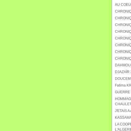
AU COEU
CHRONIQ
CHRONIQU
CHRONIQ
CHRONIQ
CHRONIQU
CHRONIQ
CHRONIQ
CHRONIQ
DAHMOUCH
DJAZAÏR 2
DOUCEMEN
Fatima K
GUERRE 
HOMMAGE
CHAULET
J'ETAIS A
KASSAMA
LA COOP
L'ALGERI