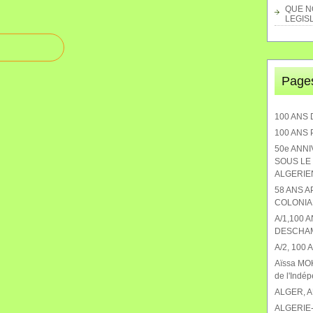
QUE NO
LEGISL
Page
100 ANS 
100 ANS
50e ANN
SOUS LE 
ALGERIEN
58 ANS 
COLONIA
A/1,100 
DESCHA
A/2, 100
Aïssa MOK
de l'Indé
ALGER, 
ALGERIE