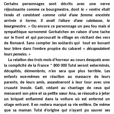
Certains personnages sont décrits avec une verve
réjouissante comme ce bourgmestre, dont
le «
ventre était
tendu et consistant comme celui d’une femme enceinte
arrivée à terme. Il avait l’allure d’une calebasse, le
bourgmestre. »
Ou encore ce personnage un peu fou mais si
sympathique surnommé Gorbatchev en raison d’une tache
sur le front et qui parcourait le village en récitant des vers
de Ronsard. Sans compter les soûlards qui tout en buvant
leur bière dans l’ombre propice du cabaret «
décapsulaient
leurs pensées.
»
La relation des trois mois d’horreur au cours desquels avec
la complicité de la France * 800 000 Tutsi seront exterminés,
décapités, démembrés, n’en sera que plus terrible. Les
enfants eux-mêmes en réaction au massacre de leurs
parents, de leurs amis, assassineront à leur tour avec une
cruauté inouïe. Gaël, cédant au chantage de ceux qui
menacent son père et sa petite sœur Ana, se résoudra à jeter
un briquet enflammé dans la voiture où est enfermé un
otage entravé. Il en restera marqué sa vie entière. De même
que sa maman Tutsi d’origine qui n’ayant pu sauver ses