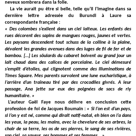
neveux sombrera dans la folie.
La vie aurait pu être si belle, telle qu’il l’imagine dans sa
dernière lettre adressée du Burundi à Laure sa
correspondante française :
« Des colombes s’exilent dans un ciel laiteux. Les enfants des
rues décorent des sapins de mangues rouges, jaunes et vertes.
Les paysans descendent tout schuss de la colline à la plaine,
dévalent les grandes avenues dans des luges de fil de fer et de
bambou. […] Les sôulards du cabaret boivent au grand jour un
lait chaud dans des calices de porcelaine. Le ciel démesuré
s’emplit d’étoiles, qui clignotent comme des illuminations de
Times Square. Mes parents survolent une lune eucharistique, à
l’arrière d’un traîneau tiré par des crocodiles givrés. A leur
passage, Ana jette sur eux des poignées de sacs de riy
humanitaire. »
L’auteur Gaël Faye nous délivre en conclusion cette
profession de foi de Jacques Roumain :
« Si l’on est d’un pays,
si l’on y est né, comme qui dirait natif-natal, eh bien on l’a dans
les yeux, la peau, les mains, avec la chevelure de ses arbres, la
chair de sa terre, les os de ses pierres, le sang de ses rivières,
son ciel, sa saveur, ses hommes et ses femmes… »