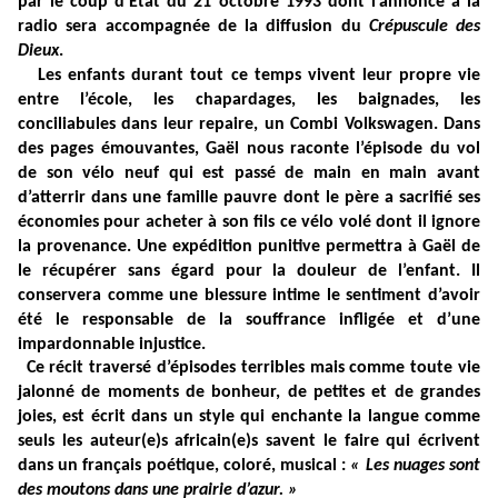
par le coup d’Etat du 21 octobre 1993 dont l’annonce à la
radio sera accompagnée de la diffusion du
Crépuscule des
Dieux
.
Les enfants durant tout ce temps vivent leur propre vie
entre l’école, les chapardages, les baignades, les
conciliabules dans leur repaire, un Combi Volkswagen. Dans
des pages émouvantes, Gaël nous raconte l’épisode du vol
de son vélo neuf qui est passé de main en main avant
d’atterrir dans une famille pauvre dont le père a sacrifié ses
économies pour acheter à son fils ce vélo volé dont il ignore
la provenance. Une expédition punitive permettra à Gaël de
le récupérer sans égard pour la douleur de l’enfant. Il
conservera comme une blessure intime le sentiment d’avoir
été le responsable de la souffrance infligée et d’une
impardonnable injustice.
Ce récit traversé d’épisodes terribles mais comme toute vie
jalonné de moments de bonheur, de petites et de grandes
joies, est écrit dans un style qui enchante la langue comme
seuls les auteur(e)s africain(e)s savent le faire qui écrivent
dans un français poétique, coloré, musical :
« Les nuages sont
des moutons dans une prairie d’azur. »