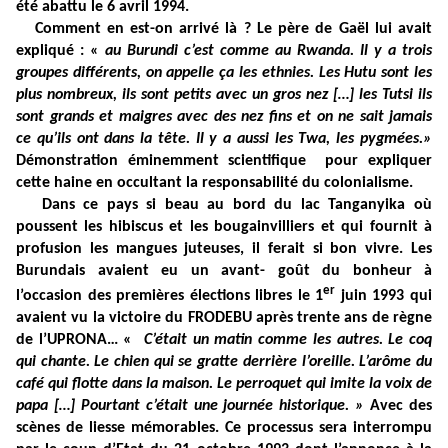
été abattu le 6 avril 1994.
Comment en est-on arrivé là ? Le père de Gaël lui avait
expliqué : «
au Burundi c’est comme au Rwanda. Il y a trois
groupes différents, on appelle ça les ethnies. Les Hutu sont les
plus nombreux, ils sont petits avec un gros nez […] les Tutsi ils
sont grands et maigres avec des nez fins et on ne sait jamais
ce qu’ils ont dans la tête. Il y a aussi les Twa, les pygmées.»
Démonstration éminemment scientifique pour expliquer
cette haine en occultant la responsabilité du colonialisme.
Dans ce pays si beau au bord du lac Tanganyika où
poussent les hibiscus et les bougainvilliers et qui fournit à
profusion les mangues juteuses, il ferait si bon vivre. Les
Burundais avaient eu un avant- goût du bonheur à
er
l’occasion des premières élections libres le 1
juin 1993 qui
avaient vu la victoire du FRODEBU après trente ans de règne
de l’UPRONA… «
C’était un matin comme les autres. Le coq
qui chante. Le chien qui se gratte derrière l’oreille. L’arôme du
café qui flotte dans la maison. Le perroquet qui imite la voix de
papa […] Pourtant c’était une journée historique. »
Avec des
scènes de liesse mémorables. Ce processus sera interrompu