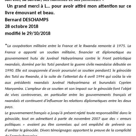
Un grand merci à L… pour avoir attiré mon attention sur ce
livre émouvant et beau.
Bernard DESCHAMPS
28 octobre 2018
modifié le 29/10/2018
*
La coopération militaire entre la France et le Rwanda remonte à 1975. La
France a apporté un soutien militaire, financier et diplomatique au
gouvernement hutu de Juvénal Habyarimana contre le Front patriotique
rwandais, dominé par les Tutsi pendant la guerre civile rwandaise débutée en
1990. Elle est soupçonnée d'avoir poursuivi ce soutien pendant1 le génocide
des Tutsi au Rwanda, à la suite de l'attentat du 6 avril 1994 qui coûta la vie
aux présidents rwandais Juvénal Habyarimana et burundais Cyprien
Ntaryamira. L'ampleur de ce soutien et son impact sur le génocide font l'objet
de vives controverses, en particulier entre les gouvernements français et
rwandais et continuent d'influencer les relations diplomatiques entre les deux
pays.
Le gouvernement français a jusqu'à présent rejeté toute responsabilité dans le
génocide, tout en admettant à partir de novembre 2007 que des « erreurs
politiques » avaient pu être commises qui ont empêché de prévenir ou
d'arrêter le génocide. Divers témoignages apportent la preuve de la complicité