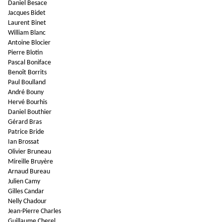
Daniel Besace
Jacques Bidet
Laurent Binet
William Blanc
Antoine Blocier
Pierre Blotin
Pascal Boniface
Benoît Borrits
Paul Boulland
André Bouny
Hervé Bourhis
Daniel Bouthier
Gérard Bras
Patrice Bride
Ian Brossat
Olivier Bruneau
Mireille Bruyère
Arnaud Bureau
Julien Camy
Gilles Candar
Nelly Chadour
Jean-Pierre Charles
Guillaume Cherel