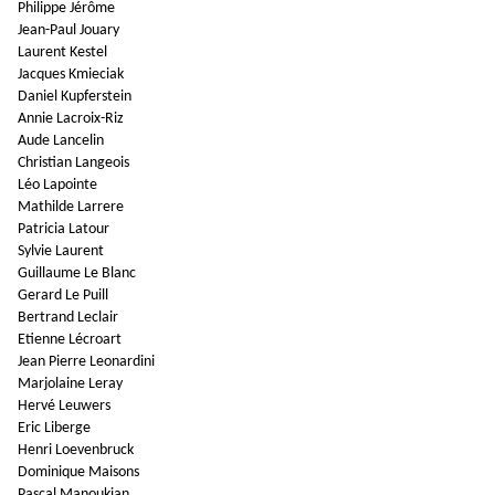
Philippe Jérôme
Jean-Paul Jouary
Laurent Kestel
Jacques Kmieciak
Daniel Kupferstein
Annie Lacroix-Riz
Aude Lancelin
Christian Langeois
Léo Lapointe
Mathilde Larrere
Patricia Latour
Sylvie Laurent
Guillaume Le Blanc
Gerard Le Puill
Bertrand Leclair
Etienne Lécroart
Jean Pierre Leonardini
Marjolaine Leray
Hervé Leuwers
Eric Liberge
Henri Loevenbruck
Dominique Maisons
Pascal Manoukian