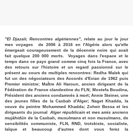
"El Djazaïr, Rencontres algériennes",
relate au jour le jour
mes voyages de 2006 à 2016 en l'Algérie alors qu'elle
émergeait courageusement de la décennie noire qui avait
fait quelque 200 000 morts. Voyages dans l'espace et le
temps dans ce pays grand comme cinq fois la France, avec
des retours sur l'histoire et un regard passionné sur le
présent au cours de multiples rencontres: Redha Malek qui
fut un des négociateurs des Accords d'Evian de 1962 puis
Premier ministre; MaÎtre Ali Haroun, ancien dirigeant de la
Fédération de France clandestine du FLN; Mostefa Boudina,
Président des anciens condamnés à mort; Annie Steiner, une
des jeunes filles de la Casbah d'Alger; Naget Khadda, la
veuve du peintre Mohammed Khadda; Zoheir Bessa et les
dirigeants du journal
Alger républicain
et mes amis anciens
mujâhidûn
de la Casbah, musulmans et non musulmans, de
sensibilités communiste, FLN, RND, trotskiste, socialiste,
laïque et beaucoup d'autres dont vous ferez la