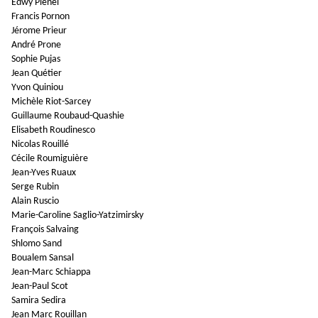
Edwy Plenel
Francis Pornon
Jérome Prieur
André Prone
Sophie Pujas
Jean Quétier
Yvon Quiniou
Michèle Riot-Sarcey
Guillaume Roubaud-Quashie
Elisabeth Roudinesco
Nicolas Rouillé
Cécile Roumiguière
Jean-Yves Ruaux
Serge Rubin
Alain Ruscio
Marie-Caroline Saglio-Yatzimirsky
François Salvaing
Shlomo Sand
Boualem Sansal
Jean-Marc Schiappa
Jean-Paul Scot
Samira Sedira
Jean Marc Rouillan