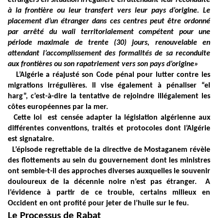
étrangers en situation irrégulière en attendant leur reconduite
à la frontière ou leur transfert vers leur pays d’origine. Le
placement d’un étranger dans ces centres peut être ordonné
par arrêté du wali territorialement compétent pour une
période maximale de trente (30) jours, renouvelable en
attendant l’accomplissement des formalités de sa reconduite
aux frontières ou son rapatriement vers son pays d’origine»
L’Algérie a réajusté son Code pénal pour lutter contre les
migrations irrégulières. Il vise également à pénaliser “el
harg”, c’est-à-dire la tentative de rejoindre illégalement les
côtes européennes par la mer.
Cette loi
est censée adapter la législation algérienne aux
différentes conventions, traités et protocoles dont l’Algérie
est signataire.
L’épisode regrettable de la directive de Mostaganem révèle
des flottements au sein du gouvernement dont les ministres
ont semble-t-il des approches diverses auxquelles le souvenir
douloureux de la décennie noire n’est pas étranger.
A
l’évidence à partir de ce trouble, certains milieux en
Occident en ont profité pour jeter de l’huile sur le feu.
Le Processus de Rabat