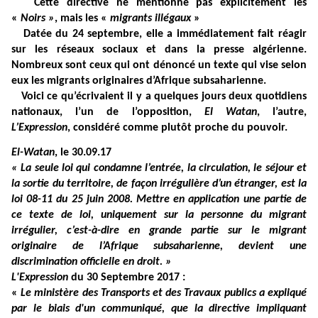
Cette directive ne mentionne pas explicitement les
«
Noirs »
, mais les «
migrants illégaux
»
Datée du 24 septembre, elle a immédiatement fait réagir
sur les réseaux sociaux et dans la presse algérienne.
Nombreux sont ceux qui ont dénoncé un texte qui vise selon
eux les migrants originaires d’Afrique subsaharienne.
Voici ce qu’écrivaient il y a quelques jours deux quotidiens
nationaux, l’un de l’opposition,
El Watan
, l’autre,
L’Expression
, considéré comme plutôt proche du pouvoir.
El-Watan
, le 30.09.17
« La seule loi qui condamne l’entrée, la circulation, le séjour et
la sortie du territoire, de façon irrégulière d’un étranger, est la
loi 08-11 du 25 juin 2008. Mettre en application une partie de
ce texte de loi, uniquement sur la personne du migrant
irrégulier, c’est-à-dire en grande partie sur le migrant
originaire de l’Afrique subsaharienne, devient une
discrimination officielle en droit. »
L'Expression
du
30 Septembre 2017 :
«
Le ministère des Transports et des Travaux publics a expliqué
par le biais d'un communiqué, que la directive impliquant