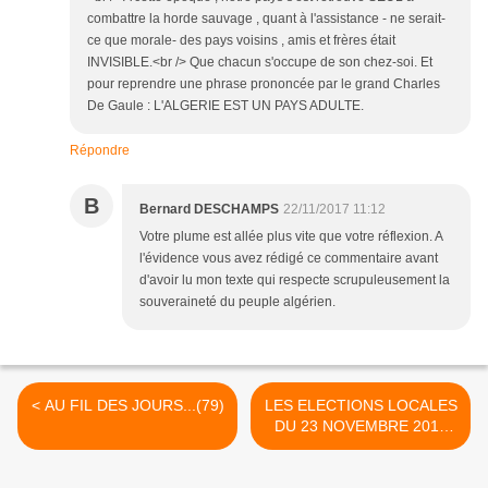
combattre la horde sauvage , quant à l'assistance - ne serait-
ce que morale- des pays voisins , amis et frères était
INVISIBLE.<br /> Que chacun s'occupe de son chez-soi. Et
pour reprendre une phrase prononcée par le grand Charles
De Gaule : L'ALGERIE EST UN PAYS ADULTE.
Répondre
B
Bernard DESCHAMPS
22/11/2017 11:12
Votre plume est allée plus vite que votre réflexion. A
l'évidence vous avez rédigé ce commentaire avant
d'avoir lu mon texte qui respecte scrupuleusement la
souveraineté du peuple algérien.
< AU FIL DES JOURS...(79)
LES ELECTIONS LOCALES
DU 23 NOVEMBRE 2017
EN ALGERIE >