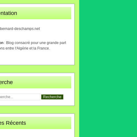
ntation
.bernard-deschamps.net
ion
: Blog consacré pour une grande part
ons entre l'Algérie et la France.
erche
les Récents