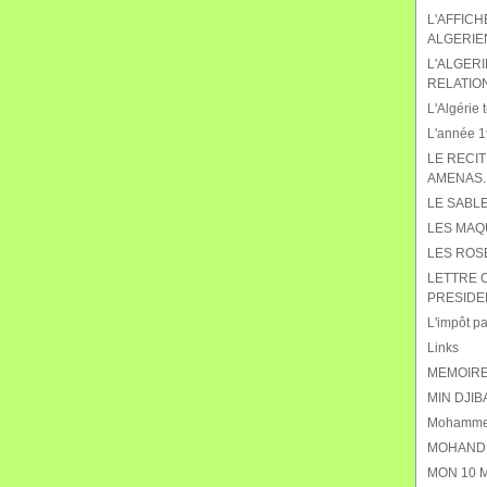
L'AFFIC
ALGERIE
L'ALGERI
RELATIO
L'Algérie t
L'année 19
LE RECIT
AMENAS.
LE SABL
LES MAQ
LES ROS
LETTRE 
PRESIDE
L'impôt pat
Links
MEMOIRE
MIN DJIB
Mohammed
MOHAND 
MON 10 M