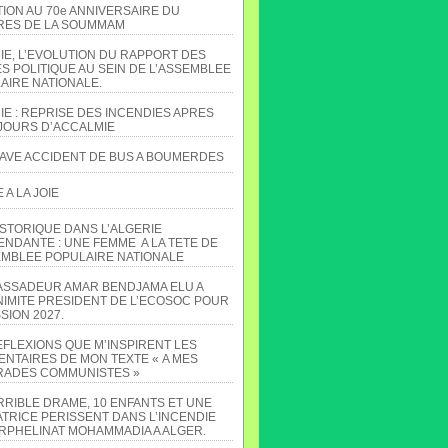
TION AU 70e ANNIVERSAIRE DU
ES DE LA SOUMMAM
IE, L’EVOLUTION DU RAPPORT DES
S POLITIQUE AU SEIN DE L’ASSEMBLEE
AIRE NATIONALE.
IE : REPRISE DES INCENDIES APRES
JOURS D’ACCALMIE
AVE ACCIDENT DE BUS A BOUMERDES
A LA JOIE
ISTORIQUE DANS L’ALGERIE
ENDANTE : UNE FEMME A LA TETE DE
EMBLEE POPULAIRE NATIONALE
ASSADEUR AMAR BENDJAMA ELU A
NIMITE PRESIDENT DE L’ECOSOC POUR
SION 2027.
EFLEXIONS QUE M’INSPIRENT LES
NTAIRES DE MON TEXTE « A MES
ADES COMMUNISTES »
RRIBLE DRAME, 10 ENFANTS ET UNE
TRICE PERISSENT DANS L’INCENDIE
ORPHELINAT MOHAMMADIA A ALGER.