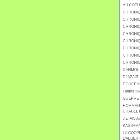
AU COEU
CHRONIQ
CHRONIQU
CHRONIQ
CHRONIQ
CHRONIQU
CHRONIQ
CHRONIQ
CHRONIQ
DAHMOUCH
DJAZAÏR 2
DOUCEMEN
Fatima K
GUERRE 
HOMMAGE
CHAULET
J'ETAIS A
KASSAMA
LA COOP
L'ALGERI