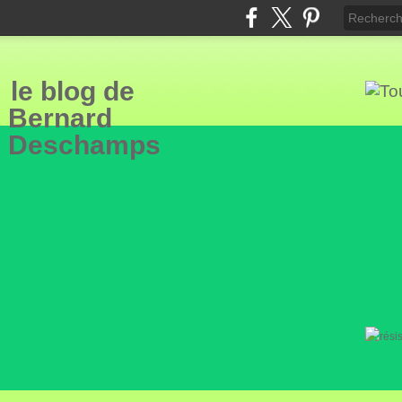
le blog de
Bern
ard
Deschamps