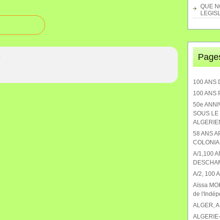
QUE NO
LEGISL
Page
0
100 ANS 
100 ANS
50e ANN
SOUS LE 
ALGERIEN
58 ANS 
COLONIA
A/1,100 
DESCHA
A/2, 100
Aïssa MOK
de l'Indé
ALGER, 
ALGERIE