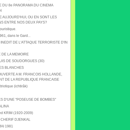
HE DU 8e PANORAMA DU CINEMA
N
E AUJOURD'HUI, OU EN SONT LES
NS ENTRE NOS DEUX PAYS?
ouristique.
61, dans le Gard...
 INEDIT DE L'ATTAQUE TERRORISTE D'IN
E DE LA MEMOIRE
UIS DE SOUDORGUES (30)
ES BLANCHES
OUVERTE A M. FRANCOIS HOLLANDE,
NT DE LA REPUBLIQUE FRANCAISE
riotique (ichtirâk)
S D'UNE "POSEUSE DE BOMBES"
ALINA
 KRIM (1920-2009)
CHERIF DJENKAL
AI 1981