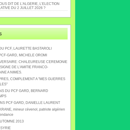
US DIT DE L’ALGERIE, L’ELECTION
ATIVE DU 2 JUILLET 2026 ?
s
DU PCF, LAURETTE BASTAROLI
 PCF-GARD, MICHELE OROMI
IVERSAIRE: CHALEUREUSE CEREMONIE
SIGNE DE L'AMITIE FRANCO-
NE A NIMES.
APRES, COMPLEMENT A "MES GUERRES
LES"
ANS DU PCF GARD, BERNARD
MPS
 ANS PCF GARD, DANIELLE LAURENT
RANE, mineur cévenol, patriote algérien
pendance
AUTOMNE 2013
-SYRIE