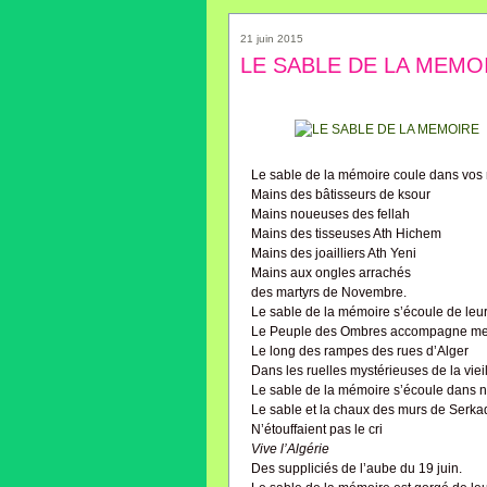
21 juin 2015
LE SABLE DE LA MEMO
Le sable de la mémoire coule dans vos
Mains des bâtisseurs de ksour
Mains noueuses des fellah
Mains des tisseuses Ath Hichem
Mains des joailliers Ath Yeni
Mains aux ongles arrachés
des martyrs de Novembre.
Le sable de la mémoire s’écoule de leu
Le Peuple des Ombres accompagne me
Le long des rampes des rues d’Alger
Dans les ruelles mystérieuses de la viei
Le sable de la mémoire s’écoule dans n
Le sable et la chaux des murs de Serkad
N’étouffaient pas le cri
Vive l’Algérie
Des suppliciés de l’aube du 19 juin.