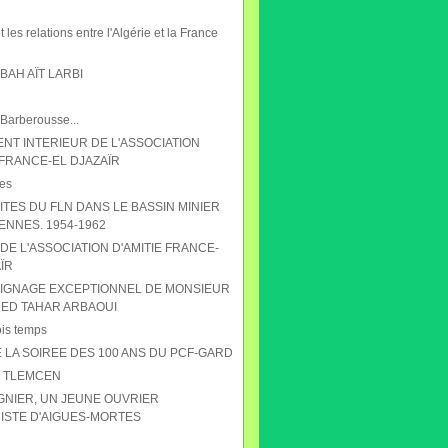
 les relations entre l'Algérie et la France
AH AÏT LARBI
 Barberousse...
NT INTERIEUR DE L'ASSOCIATION
 FRANCE-EL DJAZAÏR
es
ITES DU FLN DANS LE BASSIN MINIER
ENNES. 1954-1962
DE L'ASSOCIATION D'AMITIE FRANCE-
ÏR
IGNAGE EXCEPTIONNEL DE MONSIEUR
D TAHAR ARBAOUI
ois temps
 LA SOIREE DES 100 ANS DU PCF-GARD
S TLEMCEN
GNIER, UN JEUNE OUVRIER
STE D'AIGUES-MORTES