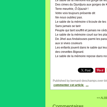
Le sable de la mémoire est gorgé de leu
Des cimes du Djurdjura aux gorges de 
Terre meurtrie,
Ô Djazaïr
!
Votre voix toujours présente dit
Ne nous oubliez pas
.
Le sable de la mémoire s’écoule de tes
Sans jamais se tarir
Peuple qui tant souffrit et jamais ne céd
Le sable de la mémoire court sur les pl
De Jihel aux Andalouses parmi les para
aux si vives couleurs
Les enfants jouent dans le sable qui leur
des crevettes Bigeard.
Le sable de la mémoire repose dans no
Published by bernard-deschamps.over-bl
commenter cet article
…
<< ALB
Commentaires