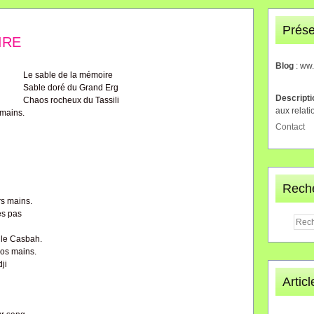
Prése
IRE
Blog
: ww
Le sable de la mémoire
Sable doré du Grand Erg
Descript
Chaos rocheux du Tassili
aux relati
 mains.
Contact
Rech
rs mains.
s pas
lle Casbah.
os mains.
ji
Artic