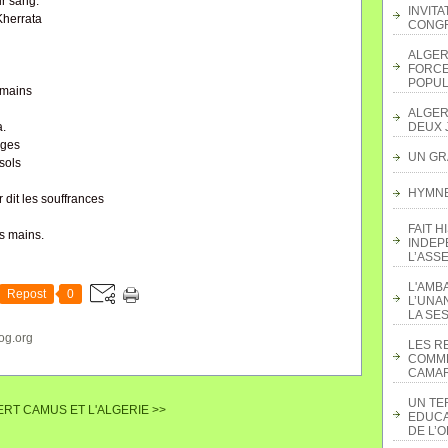
r sang.
INVITA
Kherrata
CONGR
ALGER
FORCE
POPUL
 mains
ALGER
a.
DEUX 
ages
UN GR
sols
HYMNE 
 dit les souffrances
FAIT H
s mains.
INDEP
L’ASS
L'AMB
Repost
0
L’UNA
LA SES
og.org
LES R
COMME
CAMAR
UN TE
ERT CAMUS ET L'ALGERIE
>>
EDUCA
DE L’