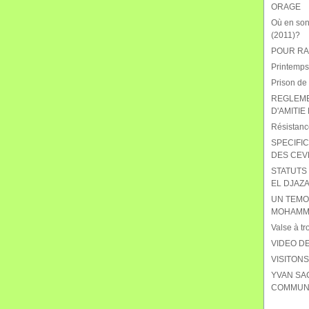
ORAGE
Où en sont
(2011)?
POUR RAB
Printemps
Prison de
REGLEME
D'AMITIE
Résistanc
SPECIFIC
DES CEV
STATUTS 
EL DJAZA
UN TEMO
MOHAMME
Valse à tr
VIDEO DE
VISITON
YVAN SA
COMMUNI