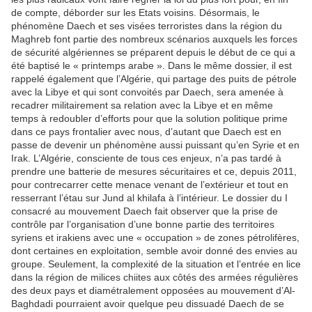
de compte, déborder sur les Etats voisins. Désormais, le
phénomène Daech et ses visées terroristes dans la région du
Maghreb font partie des nombreux scénarios auxquels les forces
de sécurité algériennes se préparent depuis le début de ce qui a
été baptisé le « printemps arabe ». Dans le même dossier, il est
rappelé également que l’Algérie, qui partage des puits de pétrole
avec la Libye et qui sont convoités par Daech, sera amenée à
recadrer militairement sa relation avec la Libye et en même
temps à redoubler d’efforts pour que la solution politique prime
dans ce pays frontalier avec nous, d’autant que Daech est en
passe de devenir un phénomène aussi puissant qu’en Syrie et en
Irak. L’Algérie, consciente de tous ces enjeux, n’a pas tardé à
prendre une batterie de mesures sécuritaires et ce, depuis 2011,
pour contrecarrer cette menace venant de l’extérieur et tout en
resserrant l’étau sur Jund al khilafa à l’intérieur. Le dossier du I
consacré au mouvement Daech fait observer que la prise de
contrôle par l’organisation d’une bonne partie des territoires
syriens et irakiens avec une « occupation » de zones pétrolifères,
dont certaines en exploitation, semble avoir donné des envies au
groupe. Seulement, la complexité de la situation et l’entrée en lice
dans la région de milices chiites aux côtés des armées régulières
des deux pays et diamétralement opposées au mouvement d’Al-
Baghdadi pourraient avoir quelque peu dissuadé Daech de se