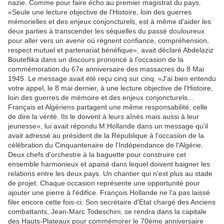
nazie. Comme pour faire écho au premier magistrat du pays.
«Seule une lecture objective de l'Histoire, loin des guerres
mémorielles et des enjeux conjoncturels, est à même d'aider les
deux parties à transcender les séquelles du passé douloureux
pour aller vers un avenir où règnent confiance, compréhension,
respect mutuel et partenariat bénéfique», avait déclaré Abdelaziz
Bouteflika dans un discours prononcé à l'occasion de la
commémoration du 67e anniversaire des massacres du 8 Mai
1945. Le message avait été reçu cinq sur cinq. «J'ai bien entendu
votre appel, le 8 mai dernier, à une lecture objective de l'Histoire,
loin des guerres de mémoire et des enjeux conjoncturels...
Français et Algériens partagent une même responsabilité, celle
de dire la vérité. Ils le doivent à leurs aînés mais aussi à leur
jeunesse», lui avait répondu M.Hollande dans un message qu'il
avait adressé au président de la République à l'occasion de la
célébration du Cinquantenaire de l'Indépendance de l'Algérie.
Deux chefs d'orchestre à la baguette pour construire cet
ensemble harmonieux et apaisé dans lequel doivent baigner les
relations entre les deux pays. Un chantier qui n'est plus au stade
de projet. Chaque occasion représente une opportunité pour
ajouter une pierre à l'édifice. François Hollande ne l'a pas laissé
filer encore cette fois-ci. Son secrétaire d'Etat chargé des Anciens
combattants, Jean-Marc Todeschini, se rendra dans la capitale
des Hauts-Plateaux pour commémorer le 70ème anniversaire