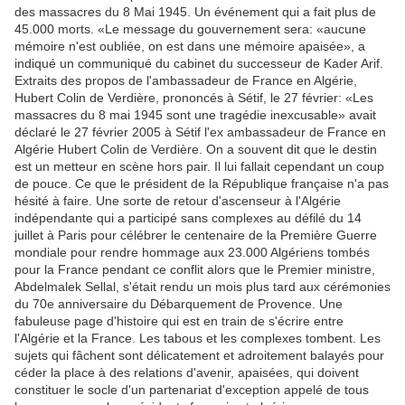
des massacres du 8 Mai 1945. Un événement qui a fait plus de
45.000 morts. «Le message du gouvernement sera: «aucune
mémoire n'est oubliée, on est dans une mémoire apaisée», a
indiqué un communiqué du cabinet du successeur de Kader Arif.
Extraits des propos de l'ambassadeur de France en Algérie,
Hubert Colin de Verdière, prononcés à Sétif, le 27 février: «Les
massacres du 8 mai 1945 sont une tragédie inexcusable» avait
déclaré le 27 février 2005 à Sétif l'ex ambassadeur de France en
Algérie Hubert Colin de Verdière. On a souvent dit que le destin
est un metteur en scène hors pair. Il lui fallait cependant un coup
de pouce. Ce que le président de la République française n'a pas
hésité à faire. Une sorte de retour d'ascenseur à l'Algérie
indépendante qui a participé sans complexes au défilé du 14
juillet à Paris pour célébrer le centenaire de la Première Guerre
mondiale pour rendre hommage aux 23.000 Algériens tombés
pour la France pendant ce conflit alors que le Premier ministre,
Abdelmalek Sellal, s'était rendu un mois plus tard aux cérémonies
du 70e anniversaire du Débarquement de Provence. Une
fabuleuse page d'histoire qui est en train de s'écrire entre
l'Algérie et la France. Les tabous et les complexes tombent. Les
sujets qui fâchent sont délicatement et adroitement balayés pour
céder la place à des relations d'avenir, apaisées, qui doivent
constituer le socle d'un partenariat d'exception appelé de tous