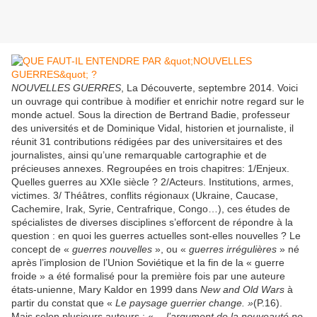
NOUVELLES GUERRES
, La Découverte, septembre 2014. Voici
un ouvrage qui contribue à modifier et enrichir notre regard sur le
monde actuel. Sous la direction de Bertrand Badie, professeur
des universités et de Dominique Vidal, historien et journaliste, il
réunit 31 contributions rédigées par des universitaires et des
journalistes, ainsi qu’une remarquable cartographie et de
précieuses annexes. Regroupées en trois chapitres: 1/Enjeux.
Quelles guerres au XXIe siècle ? 2/Acteurs. Institutions, armes,
victimes. 3/ Théâtres, conflits régionaux (Ukraine, Caucase,
Cachemire, Irak, Syrie, Centrafrique, Congo…), ces études de
spécialistes de diverses disciplines s’efforcent de répondre à la
question : en quoi les guerres actuelles sont-elles nouvelles ? Le
concept de «
guerres nouvelles
», ou «
guerres irrégulières
» né
après l’implosion de l’Union Soviétique et la fin de la « guerre
froide » a été formalisé pour la première fois par une auteure
états-unienne, Mary Kaldor en 1999 dans
New and Old Wars
à
partir du constat que «
Le paysage guerrier change. »
(P.16).
Mais selon plusieurs auteurs : « …
l’argument de la nouveauté ne