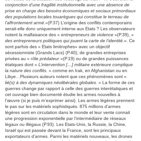
conjonction d’une fragilité institutionnelle avec une absence de
prise en charge des besoins économiques et sociaux primordiaux
des populations locales touarègues qui constitue le terreau de
l’affrontement armé.»
(P.37) L’origine des conflits contemporains
serait-elle donc uniquement interne aux Etats ? Les observateurs
notent la malfaisance des «
entrepreneurs de violence
»(P.39), «
des entrepreneurs politiques qui jouent la carte de l’identité
.». Ce
sont parfois des « Etats limitrophes» avec un objectif
sécessionniste (Grands Lacs) (P.40); de grandes entreprises
privées au «
rôle prédateur
»(P.19) ou de grandes puissances
étatiques dont «
L’intervention […] militaire extérieure complique
la nature des conflits.
» comme en Irak, en Afghanistan ou en
Libye…Plusieurs auteurs notent que ces phénomènes sont «
lié(s) à des dynamiques néolibérales globales.
» La forme de ces
guerres change par rapport à celle des guerres interétatiques et
cet ouvrage bien documenté étudie les armes nouvelles à
l’œuvre (si je puis m’exprimer ainsi). Les armes légères prennent
le pas sur les matériels sophistiqués. 875 millions d’armes
légères sont en circulation dans le monde et leur vente connait
une progression exponentielle par l’intermédiaire de réseaux
légaux ou illégaux (P.93). Les Etats-Unis, la Russie, la Chine,
Israël qui est passée devant la France, sont les principaux
exportateurs d’armes. Parmi les matériels nouveaux, les drones