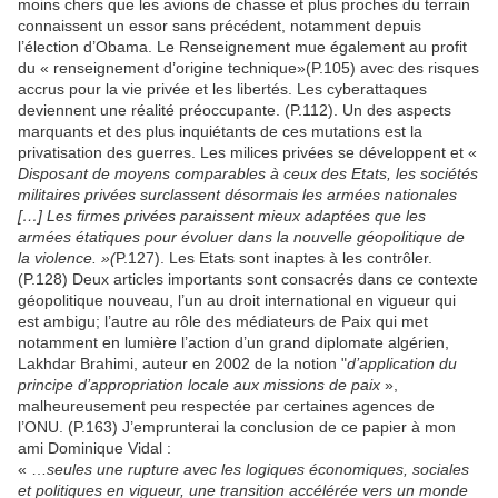
moins chers que les avions de chasse et plus proches du terrain
connaissent un essor sans précédent, notamment depuis
l’élection d’Obama. Le Renseignement mue également au profit
du « renseignement d’origine technique»(P.105) avec des risques
accrus pour la vie privée et les libertés. Les cyberattaques
deviennent une réalité préoccupante. (P.112). Un des aspects
marquants et des plus inquiétants de ces mutations est la
privatisation des guerres. Les milices privées se développent et «
Disposant de moyens comparables à ceux des Etats, les sociétés
militaires privées surclassent désormais les armées nationales
[…] Les firmes privées paraissent mieux adaptées que les
armées étatiques pour évoluer dans la nouvelle géopolitique de
la violence. »(
P.127). Les Etats sont inaptes à les contrôler.
(P.128) Deux articles importants sont consacrés dans ce contexte
géopolitique nouveau, l’un au droit international en vigueur qui
est ambigu; l’autre au rôle des médiateurs de Paix qui met
notamment en lumière l’action d’un grand diplomate algérien,
Lakhdar Brahimi, auteur en 2002 de la notion "
d’application du
principe d’appropriation locale aux missions de paix
»,
malheureusement peu respectée par certaines agences de
l’ONU. (P.163) J’emprunterai la conclusion de ce papier à mon
ami Dominique Vidal :
« …
seules une rupture avec les logiques économiques, sociales
et politiques en vigueur, une transition accélérée vers un monde