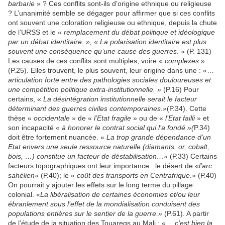
barbarie
» ? Ces conflits sont-ils d’origine ethnique ou religieuse
? L’unanimité semble se dégager pour affirmer que si ces conflits
ont souvent une coloration religieuse ou ethnique, depuis la chute
de l’URSS et le «
remplacement du débat politique et idéologique
par un débat identitaire. », « La polarisation identitaire est plus
souvent une conséquence qu’une cause des guerres
. » (P. 131)
Les causes de ces conflits sont multiples, voire «
complexes
»
(P.25). Elles trouvent, le plus souvent, leur origine dans une : «…
articulation forte entre des pathologies sociales douloureuses et
une compétition politique extra-institutionnelle. »
(P.16) Pour
certains, «
La désintégration institutionnelle serait le facteur
déterminant des guerres civiles contemporaines.»
(P.34). Cette
thèse «
occidentale
» de «
l’Etat fragile
» ou de «
l’Etat failli
» et
son incapacité «
à honorer le contrat social qui l’a fondé.»(
P.34)
doit être fortement nuancée. «
La trop grande dépendance d’un
Etat envers une seule ressource naturelle (diamants, or, cobalt,
bois, …) constitue un facteur de déstabilisation…»
(P.33) Certains
facteurs topographiques ont leur importance : le désert de «
l’arc
sahélien»
(P.40); le «
coût des transports en Centrafrique
.» (P.40)
On pourrait y ajouter les effets sur le long terme du pillage
colonial. «
La libéralisation de certaines économies et/ou leur
ébranlement sous l’effet de la mondialisation conduisent des
populations entières sur le sentier de la guerre.»
(P.61). A partir
de l’étude de la situation des Touaregs au Mali : «…
c’est bien la