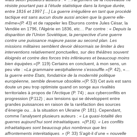
résiste pourtant pas à l’étude statistique dans la longue durée,
entre 1816 et 1997 […] La guerre irrégulière en tant que procédé
tactique est sans aucun doute aussi ancien que la guerre elle-
même»(P. 43)
et de rappeler les Eburons contre Jules César, la
Vendée en 1796, l’Algérie en 1836, etc… Par contre : «
Depuis la
disparition de l’Union Soviétique, la perspective d’une guerre
contre une puissance majeure passe au second plan. Les
missions militaires semblent devoir désormais se limiter à des
interventions relativement ponctuelles, sur des théâtres souvent
éloignés et contre des forces très inférieures et beaucoup moins
bien équipées.»
(P. 119) Certains en concluent, à mon sens, un
peu vite : «
La grammaire westphalienne s’essouffle
.»(P. 42), «…
la guerre entre Etats, fondatrice de la modernité politique
européenne, semble devenue obsolète.»
(P. 53) Cet avis est sans
doute un peu trop optimiste quand on songe aux rivalités
territoriales à propos de l’Arctique (P. 74) ; aux cyberconflits en
progression (P.112) ; aux tensions qui se développent entre
grandes puissances en raison de la raréfaction des sources
d’énergie ou…à la situation en Ukraine (P. 181). Cependant,
comme l’analysent plusieurs auteurs :
« La quasi-totalité des
guerres aujourd’hui sont intraétatiques. »(P.16). « Les conflits
infraétatiques sont beaucoup plus nombreux que les
affrontements interétatiques. »
(P. 33) S’agit-il d’une «
nouvelle