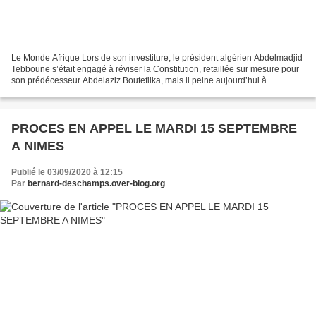
Le Monde Afrique Lors de son investiture, le président algérien Abdelmadjid
Tebboune s’était engagé à réviser la Constitution, retaillée sur mesure pour
son prédécesseur Abdelaziz Bouteflika, mais il peine aujourd’hui à
convaincre opposition et juristes....
PROCES EN APPEL LE MARDI 15 SEPTEMBRE
A NIMES
Publié le 03/09/2020 à 12:15
Par
bernard-deschamps.over-blog.org