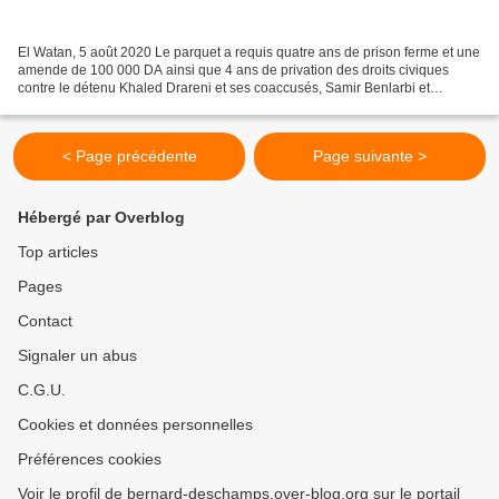
El Watan, 5 août 2020 Le parquet a requis quatre ans de prison ferme et une
amende de 100 000 DA ainsi que 4 ans de privation des droits civiques
contre le détenu Khaled Drareni et ses coaccusés, Samir Benlarbi et
Slimane Hamitouche. Le procès du journaliste...
< Page précédente
Page suivante >
Hébergé par Overblog
Top articles
Pages
Contact
Signaler un abus
C.G.U.
Cookies et données personnelles
Préférences cookies
Voir le profil de bernard-deschamps.over-blog.org sur le portail