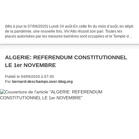
(Mis à jour le 07/09/2020) Lundi 24 août En cette fin du mois d’août, en dépit
de la pandémie, une nouvelle fois, Viv’Alto réussit son pari. Toutes les
places autorisées par les mesures barrières sont occupées et le Temple de
Lasalle bruit d’une foule...
ALGERIE: REFERENDUM CONSTITUTIONNEL
LE 1er NOVEMBRE
Publié le 04/09/2020 à 07:45
Par
bernard-deschamps.over-blog.org