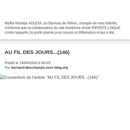
Maître Khadija AOUDIA, du Barreau de Nîmes, chargée de mes intérêts,
m'informe que la collaboratrice du site d'extrême-droite RIPOSTE LAÏQUE
contre laquelle j'ai porté plainte pour injures et diffamation et qui a été
condamnée en première instance a fait...
AU FIL DES JOURS...(146)
Publié le 19/08/2020 à 06:05
Par
bernard-deschamps.over-blog.org