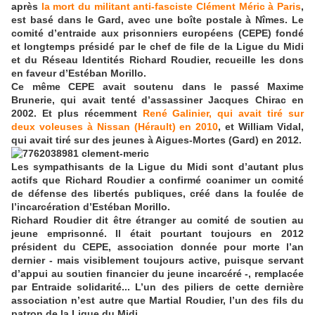
après
la mort du militant anti-fasciste Clément Méric à Paris
,
est basé dans le Gard, avec une boîte postale à Nîmes. Le
comité d’entraide aux prisonniers européens (CEPE) fondé
et longtemps présidé par le chef de file de la Ligue du Midi
et du Réseau Identités Richard Roudier, recueille les dons
en faveur d’Estéban Morillo.
Ce même CEPE avait soutenu dans le passé Maxime
Brunerie, qui avait tenté d’assassiner Jacques Chirac en
2002. Et plus récemment
René Galinier, qui avait tiré sur
deux voleuses à Nissan (Hérault) en 2010
, et William Vidal,
qui avait tiré sur des jeunes à Aigues-Mortes (Gard) en 2012.
Les sympathisants de la Ligue du Midi sont d’autant plus
actifs que Richard Roudier a confirmé coanimer un comité
de défense des libertés publiques, créé dans la foulée de
l’incarcération d’Estéban Morillo.
Richard Roudier dit être étranger au comité de soutien au
jeune emprisonné. Il était pourtant toujours en 2012
président du CEPE, association donnée pour morte l’an
dernier - mais visiblement toujours active, puisque servant
d’appui au soutien financier du jeune incarcéré -, remplacée
par Entraide solidarité... L’un des piliers de cette dernière
association n’est autre que Martial Roudier, l’un des fils du
patron de la Ligue du Midi.