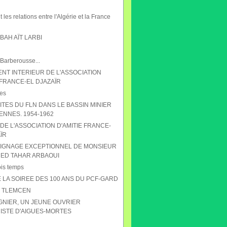
 les relations entre l'Algérie et la France
AH AÏT LARBI
 Barberousse...
NT INTERIEUR DE L'ASSOCIATION
 FRANCE-EL DJAZAÏR
es
ITES DU FLN DANS LE BASSIN MINIER
ENNES. 1954-1962
DE L'ASSOCIATION D'AMITIE FRANCE-
ÏR
IGNAGE EXCEPTIONNEL DE MONSIEUR
D TAHAR ARBAOUI
ois temps
 LA SOIREE DES 100 ANS DU PCF-GARD
S TLEMCEN
GNIER, UN JEUNE OUVRIER
STE D'AIGUES-MORTES