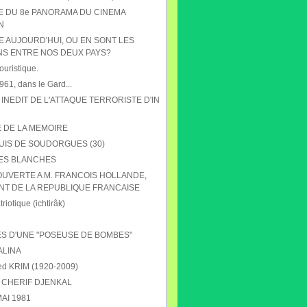
HE DU 8e PANORAMA DU CINEMA
N
E AUJOURD'HUI, OU EN SONT LES
NS ENTRE NOS DEUX PAYS?
ouristique.
61, dans le Gard...
 INEDIT DE L'ATTAQUE TERRORISTE D'IN
E DE LA MEMOIRE
UIS DE SOUDORGUES (30)
ES BLANCHES
OUVERTE A M. FRANCOIS HOLLANDE,
NT DE LA REPUBLIQUE FRANCAISE
riotique (ichtirâk)
S D'UNE "POSEUSE DE BOMBES"
ALINA
 KRIM (1920-2009)
CHERIF DJENKAL
AI 1981