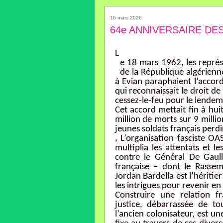
16 mars 2026
64e ANNIVERSAIRE DE
L
e 18 mars 1962, les repr
de la République algérienn
à Evian paraphaient l’accord
qui reconnaissait le droit de
cessez-le-feu pour le lendem
Cet accord mettait fin à hui
million de morts sur 9 milli
jeunes soldats français perdir
,
L’organisation fasciste OA
multiplia les attentats et l
contre le Général De Gaulle
française – dont le Rasse
Jordan Bardella est l’héritier
les intrigues pour revenir en
Construire une relation fr
justice, débarrassée de to
l’ancien colonisateur, est u