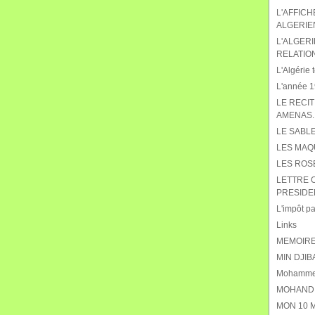
L'AFFIC
ALGERIE
L'ALGERI
RELATIO
L'Algérie t
L'année 19
LE RECIT
AMENAS.
LE SABL
LES MAQ
LES ROS
LETTRE 
PRESIDE
L'impôt pat
Links
MEMOIRE
MIN DJIB
Mohammed
MOHAND 
MON 10 M