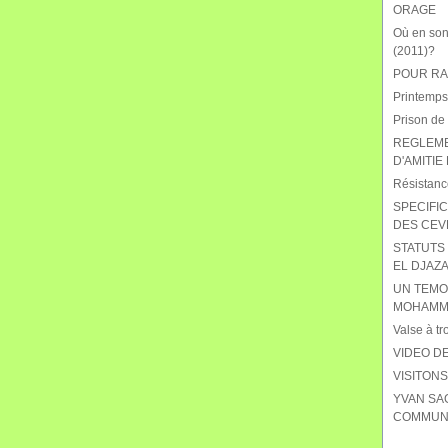
ORAGE
Où en sont
(2011)?
POUR RAB
Printemps
Prison de
REGLEME
D'AMITIE
Résistanc
SPECIFIC
DES CEV
STATUTS 
EL DJAZA
UN TEMO
MOHAMME
Valse à tr
VIDEO DE
VISITON
YVAN SA
COMMUNI