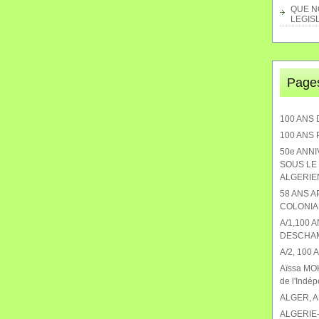
QUE NO
LEGISL
Page
100 ANS 
100 ANS
50e ANN
SOUS LE 
ALGERIEN
58 ANS 
COLONIA
A/1,100 
DESCHA
A/2, 100
Aïssa MOK
de l'Indé
ALGER, 
ALGERIE