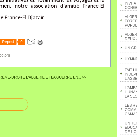
ses initiatives et notamment les voyages et le
INVITA
en, notre association d’amitié France-El
CONGR
ALGER
de France-El Djazaïr
FORCE
POPUL
ALGER
DEUX 
Repost
0
UN GR
og.org
HYMNE 
FAIT H
INDEP
TRÊME-DROITE
L'ALGERIE ET LA GUERRE EN... >>
L’ASS
L'AMB
L’UNA
LA SES
LES R
COMME
CAMAR
UN TE
EDUCA
DE L’