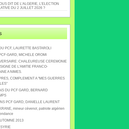
US DIT DE L’ALGERIE, L’ELECTION
ATIVE DU 2 JUILLET 2026 ?
s
DU PCF, LAURETTE BASTAROLI
 PCF-GARD, MICHELE OROMI
IVERSAIRE: CHALEUREUSE CEREMONIE
SIGNE DE L'AMITIE FRANCO-
NE A NIMES.
APRES, COMPLEMENT A "MES GUERRES
LES"
ANS DU PCF GARD, BERNARD
MPS
 ANS PCF GARD, DANIELLE LAURENT
RANE, mineur cévenol, patriote algérien
pendance
AUTOMNE 2013
-SYRIE