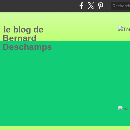
le blog de
Bern
ard
Deschamps