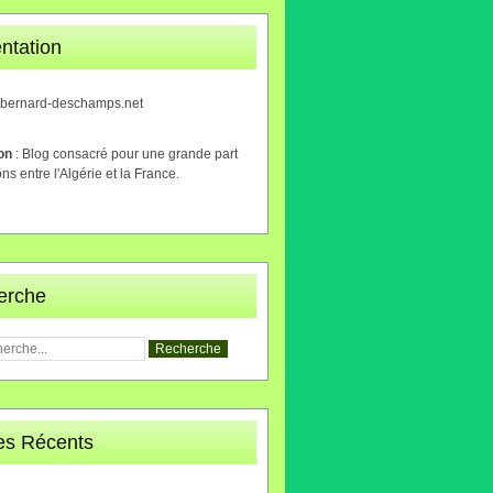
ntation
.bernard-deschamps.net
ion
: Blog consacré pour une grande part
ons entre l'Algérie et la France.
erche
les Récents