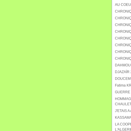
AU COEU
CHRONIQ
CHRONIQU
CHRONIQ
CHRONIQ
CHRONIQU
CHRONIQ
CHRONIQ
CHRONIQ
DAHMOUCH
DJAZAÏR 2
DOUCEMEN
Fatima K
GUERRE 
HOMMAGE
CHAULET
J'ETAIS A
KASSAMA
LA COOP
L'ALGERI