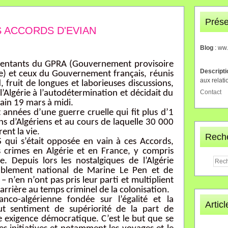
Prése
S ACCORDS D'EVIAN
Blog
: ww
ésentants du GPRA (Gouvernement provisoire
Descript
e) et ceux du Gouvernement français, réunis
aux relati
, fruit de longues et laborieuses discussions,
 l’Algérie à l’autodétermination et décidait du
Contact
ain 19 mars à midi.
t années d’une guerre cruelle qui fit plus d’1
ons d’Algériens et au cours de laquelle 30 000
ent la vie.
Rech
S qui s’était opposée en vain à ces Accords,
es crimes en Algérie et en France, y compris
. Depuis lors les nostalgiques de l’Algérie
mblement national de Marine Le Pen et de
 – n’en n’ont pas pris leur parti et multiplient
 arrière au temps criminel de la colonisation.
anco-algérienne fondée sur l’égalité et la
Artic
ut sentiment de supériorité de la part de
ne exigence démocratique. C’est le but que se