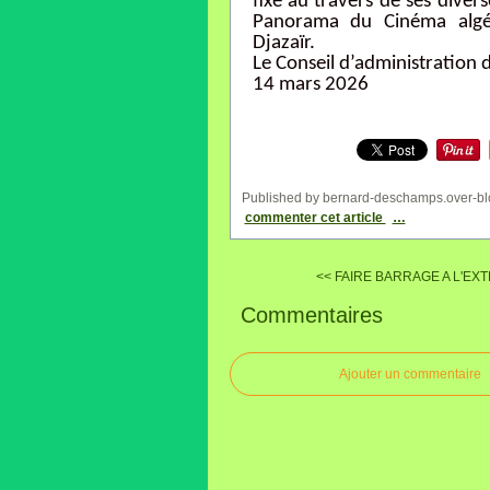
fixe au travers de ses diver
Panorama du Cinéma algéri
Djazaïr.
Le Conseil d’administration 
14 mars 2026
Published by bernard-deschamps.over-bl
commenter cet article
…
<< FAIRE BARRAGE A L'EX
Commentaires
Ajouter un commentaire