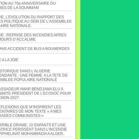
TION AU 70e ANNIVERSAIRE DU
ES DE LA SOUMMAM
IE, L’EVOLUTION DU RAPPORT DES
S POLITIQUE AU SEIN DE L’ASSEMBLEE
AIRE NATIONALE.
IE : REPRISE DES INCENDIES APRES
JOURS D’ACCALMIE
AVE ACCIDENT DE BUS A BOUMERDES
A LA JOIE
ISTORIQUE DANS L’ALGERIE
ENDANTE : UNE FEMME A LA TETE DE
EMBLEE POPULAIRE NATIONALE
ASSADEUR AMAR BENDJAMA ELU A
NIMITE PRESIDENT DE L’ECOSOC POUR
SION 2027.
EFLEXIONS QUE M’INSPIRENT LES
NTAIRES DE MON TEXTE « A MES
ADES COMMUNISTES »
RRIBLE DRAME, 10 ENFANTS ET UNE
TRICE PERISSENT DANS L’INCENDIE
ORPHELINAT MOHAMMADIA A ALGER.