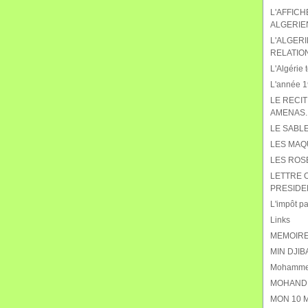
L'AFFIC
ALGERIE
L'ALGERI
RELATIO
L'Algérie t
L'année 19
LE RECIT
AMENAS.
LE SABL
LES MAQ
LES ROS
LETTRE 
PRESIDE
L'impôt pat
Links
MEMOIRE
MIN DJIB
Mohammed
MOHAND 
MON 10 M