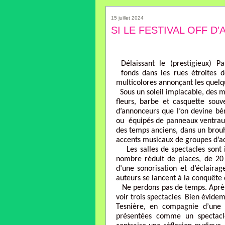
15 juillet 2024
SI LE FESTIVAL OFF D
Délaissant le (prestigieux) 
fonds dans les rues étroites de
multicolores annonçant les quelqu
Sous un soleil implacable, des mi
fleurs, barbe et casquette souv
d’annonceurs que l’on devine bé
ou équipés de panneaux ventraux
des temps anciens, dans un brouh
accents musicaux de groupes d’act
Les salles de spectacles sont 
nombre réduit de places, de 20 
d’une sonorisation et d’éclaira
auteurs se lancent à la conquête 
Ne perdons pas de temps. Après u
voir trois spectacles Bien évi
Tesnière, en compagnie d’une s
présentées comme un spectacle