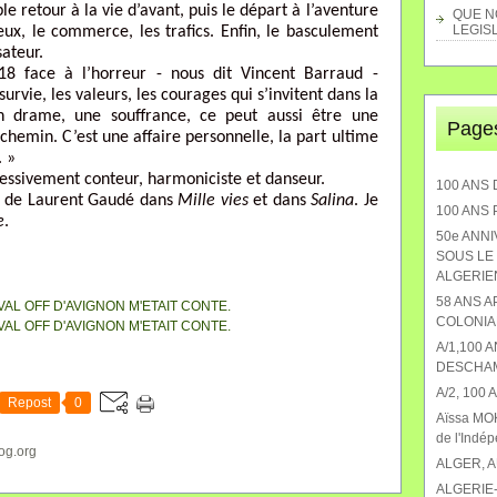
le retour à la vie d’avant, puis le départ à l’aventure
QUE NO
LEGISL
ux, le commerce, les trafics. Enfin, le basculement
sateur.
ace à l’horreur - nous dit Vincent Barraud -
 survie, les valeurs, les courages qui s’invitent dans la
 drame, une souffrance, ce peut aussi être une
Page
 chemin. C’est une affaire personnelle, la part ultime
. »
sivement conteur, harmoniciste et danseur.
100 ANS 
e de Laurent Gaudé dans
Mille vies
et dans
Salina
. Je
100 ANS
e
.
50e ANN
SOUS LE 
ALGERIEN
58 ANS 
COLONIA
A/1,100 
DESCHA
A/2, 100
Repost
0
Aïssa MOK
de l'Indé
og.org
ALGER, 
ALGERIE