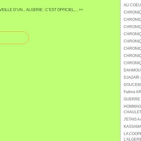
AU COEU
EILLE D’UN...
ALGERIE : C’EST OFFICIEL,... >>
CHRONIQ
CHRONIQU
CHRONIQ
CHRONIQ
CHRONIQU
CHRONIQ
CHRONIQ
CHRONIQ
DAHMOUCH
DJAZAÏR 2
DOUCEMEN
Fatima K
GUERRE 
HOMMAGE
CHAULET
J'ETAIS A
KASSAMA
LA COOP
L'ALGERI