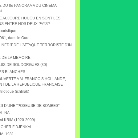
HE DU 8e PANORAMA DU CINEMA
N
E AUJOURD'HUI, OU EN SONT LES
NS ENTRE NOS DEUX PAYS?
ouristique.
61, dans le Gard...
 INEDIT DE L'ATTAQUE TERRORISTE D'IN
E DE LA MEMOIRE
UIS DE SOUDORGUES (30)
ES BLANCHES
OUVERTE A M. FRANCOIS HOLLANDE,
NT DE LA REPUBLIQUE FRANCAISE
riotique (ichtirâk)
S D'UNE "POSEUSE DE BOMBES"
ALINA
 KRIM (1920-2009)
CHERIF DJENKAL
AI 1981