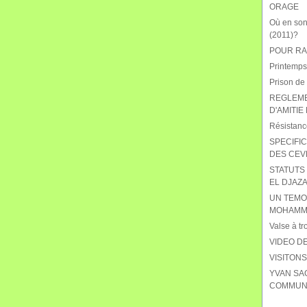
ORAGE
Où en sont
(2011)?
POUR RAB
Printemps
Prison de
REGLEME
D'AMITIE
Résistanc
SPECIFIC
DES CEV
STATUTS 
EL DJAZA
UN TEMO
MOHAMME
Valse à tr
VIDEO DE
VISITON
YVAN SA
COMMUNI