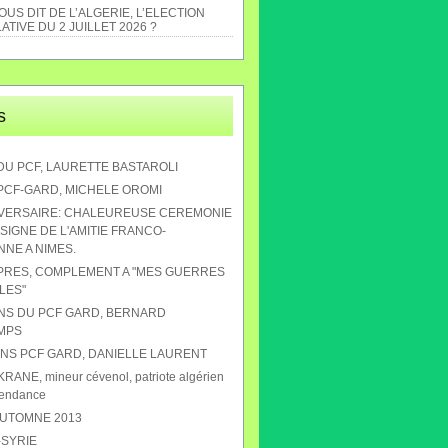
US DIT DE L’ALGERIE, L’ELECTION
ATIVE DU 2 JUILLET 2026 ?
s
DU PCF, LAURETTE BASTAROLI
 PCF-GARD, MICHELE OROMI
IVERSAIRE: CHALEUREUSE CEREMONIE
SIGNE DE L'AMITIE FRANCO-
NE A NIMES.
APRES, COMPLEMENT A "MES GUERRES
LES"
ANS DU PCF GARD, BERNARD
MPS
 ANS PCF GARD, DANIELLE LAURENT
RANE, mineur cévenol, patriote algérien
pendance
AUTOMNE 2013
-SYRIE