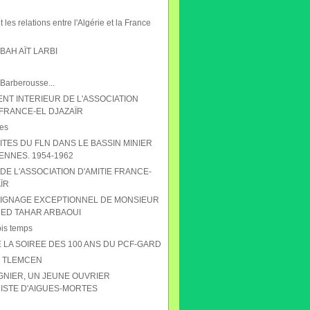
 les relations entre l'Algérie et la France
AH AÏT LARBI
 Barberousse...
NT INTERIEUR DE L'ASSOCIATION
 FRANCE-EL DJAZAÏR
es
ITES DU FLN DANS LE BASSIN MINIER
ENNES. 1954-1962
DE L'ASSOCIATION D'AMITIE FRANCE-
ÏR
IGNAGE EXCEPTIONNEL DE MONSIEUR
D TAHAR ARBAOUI
ois temps
 LA SOIREE DES 100 ANS DU PCF-GARD
S TLEMCEN
GNIER, UN JEUNE OUVRIER
STE D'AIGUES-MORTES