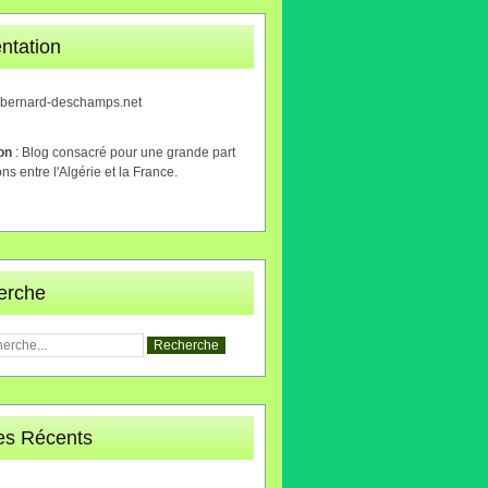
ntation
.bernard-deschamps.net
ion
: Blog consacré pour une grande part
ons entre l'Algérie et la France.
erche
les Récents