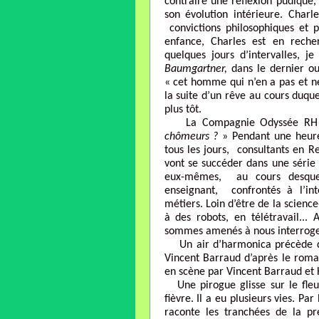
contraire une réflexion pudique,
son évolution intérieure. Char
convictions philosophiques et po
enfance, Charles est en recher
quelques jours d’intervalles, j
Baumgartner,
dans le dernier o
« cet homme qui n’en a pas et ne 
la suite d’un rêve au cours duqu
plus tôt.
La Compagnie Odyssée RH cr
chômeurs ?
» Pendant une heure
tous les jours, consultants en R
vont se succéder dans une série 
eux-mêmes, au cours desquels
enseignant, confrontés à l’inte
métiers. Loin d’être de la scienc
à des robots, en télétravail... 
sommes amenés à nous interroger
Un air d’harmonica précède d
Vincent Barraud d’après le ro
en scène par Vincent Barraud et
Une pirogue glisse sur le fleu
fièvre. Il a eu plusieurs vies. P
raconte les tranchées de la p