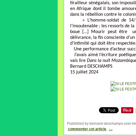
tirailleur sénégalais, son impossib
en Afrique dont il tombe amoure
dans la rébellion contre le coloni
« L’homme-soldat de 14/18 f
l’insoutenable ; les ressorts de la
boue […] Mourir peut être un
délivrance, la fin consciente d’un
d’intimité qui doit être respectée
Une performance d’acteur succes
J’avais aimé l’écriture poétiqu
vais lire
Dans la nuit Mozambiqu
Bernard DESCHAMPS
15 juillet 2024
Published by bernard-deschamps.over-bl
commenter cet article
…