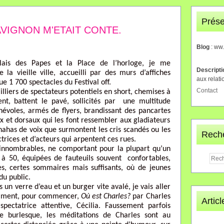
Prése
'AVIGNON M'ETAIT CONTE.
Blog
: ww
Palais des Papes et la Place de l’horloge, je me
Descript
 la vieille ville, accueilli par des murs d’affiches
aux relati
e 1 700 spectacles du Festival off.
Contact
lliers de spectateurs potentiels en short, chemises à
ent, battent le pavé, sollicités par une multitude
névoles, armés de flyers, brandissant des pancartes
 et dorsaux qui les font ressembler aux gladiateurs
ahas de voix que surmontent les cris scandés ou les
Rech
rices et d’acteurs qui arpentent ces rues.
innombrables, ne comportant pour la plupart qu’un
à 50, équipées de fauteuils souvent confortables,
ges, certes sommaires mais suffisants, où de jeunes
du public.
n verre d’eau et un burger vite avalé, je vais aller
demment, pour commencer,
Où est Charles?
par Charles
Artic
pectatrice attentive, Cécilia. Faussement parfois
 burlesque, les méditations de Charles sont au