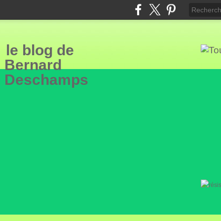
le blog de
Bern
ard
Deschamps