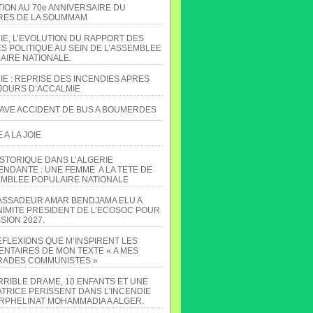
TION AU 70e ANNIVERSAIRE DU
ES DE LA SOUMMAM
IE, L’EVOLUTION DU RAPPORT DES
S POLITIQUE AU SEIN DE L’ASSEMBLEE
AIRE NATIONALE.
IE : REPRISE DES INCENDIES APRES
JOURS D’ACCALMIE
AVE ACCIDENT DE BUS A BOUMERDES
A LA JOIE
ISTORIQUE DANS L’ALGERIE
ENDANTE : UNE FEMME A LA TETE DE
EMBLEE POPULAIRE NATIONALE
ASSADEUR AMAR BENDJAMA ELU A
NIMITE PRESIDENT DE L’ECOSOC POUR
SION 2027.
EFLEXIONS QUE M’INSPIRENT LES
NTAIRES DE MON TEXTE « A MES
ADES COMMUNISTES »
RRIBLE DRAME, 10 ENFANTS ET UNE
TRICE PERISSENT DANS L’INCENDIE
ORPHELINAT MOHAMMADIA A ALGER.