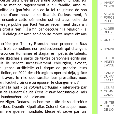
 certes distanciée grâce à une pointe d’humour, sur
INVITA
les se met courageusement à nu, famille, amours,
CONGR
litiques (parfois) Loin de la foi religieuse de son
ALGER
che d’une nouvelle spiritualité. Curieusement, à
FORCE
e rencontre cette démarche qui est aussi celle de
POPUL
uvrage publié par Paul Auster récemment disparu
:
ALGER
croit à rien […] a fini par découvrir la religion.», à
DEUX 
el il dialoguait avec son épouse morte noyée dix ans
UN GR
éée par Thierry Bismuth, nous propose
« Tous
, trois comédiens non professionnels qui changent
HYMNE 
essources Humaines et stagiaires, pétris de talents,
de sketches à partir de textes personnels écrits par
FAIT H
INDEP
 ils seront successivement chirurgien, avocat,
L’ASS
lligence artificielle qui risque de prendre leurs
e-fiction, en 2024 des chirurgiens opèrent déjà, grâce
L'AMB
L’UNA
A travers le rire que suscite leur prestation, nous
LA SES
 : Faut-il craindre ou épouser le changement ?
ans la nuit «
Le colonel Barbaque
» interprété par
LES R
COMME
man de Laurent Gaudé
Dans la nuit Mozambique,
mis
CAMAR
 Hounhouénou Joël Lokossou.
ve Niger. Dedans, un homme brûle de sa dernière
UN TE
EDUCA
ar bribes, Quentin Ripoll alias Colonel Barbaque, nous
DE L’
remière guerre mondiale, blessé et sauvé par un