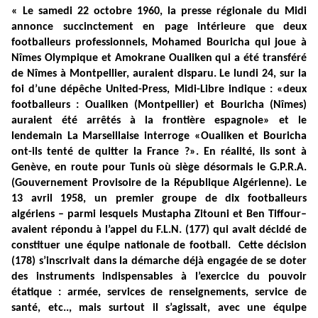
« Le samedi 22 octobre 1960, la presse régionale du Midi annonce succinctement en page intérieure que deux footballeurs professionnels, Mohamed Bouricha qui joue à Nîmes Olympique et Amokrane Oualiken qui a été transféré de Nîmes à Montpellier, auraient disparu. Le lundi 24, sur la foi d’une dépêche United-Press, Midi-Libre indique : «deux footballeurs : Oualiken (Montpellier) et Bouricha (Nîmes) auraient été arrêtés à la frontière espagnole» et le lendemain La Marseillaise interroge «Oualiken et Bouricha ont-ils tenté de quitter la France ?». En réalité, ils sont à Genève, en route pour Tunis où siège désormais le G.P.R.A. (Gouvernement Provisoire de la République Algérienne). Le 13 avril 1958, un premier groupe de dix footballeurs algériens – parmi lesquels Mustapha Zitouni et Ben Tiffour– avaient répondu à l’appel du F.L.N. (177) qui avait décidé de constituer une équipe nationale de football. Cette décision (178) s’inscrivait dans la démarche déjà engagée de se doter des instruments indispensables à l’exercice du pouvoir étatique : armée, services de renseignements, service de santé, etc.., mais surtout il s’agissait, avec une équipe nationale de foot composée de joueurs prestigieux très connus en France et dans le monde, puisque deux d’entre eux étaient des internationaux : Mustapha Zitouni (Monaco) et Rachid Mekhloufi (St Etienne), de frapper l’opinion publique française et d’accroître le rayonnement international du F.L.N. Sur le plan militaire, 1959 avait été une année terrible pour les Algériens en raison des succès remportés, sur le terrain, par l’armée française avec le plan Challe et les arrestations opérées en France, en 1960, avaient porté un coup d’arrêt au F.L.N. et à son organisation spéciale (O.S.). La première rencontre à Melun, en juin 1960, entre les représentants du Gouvernement français et le F.L.N, s’était soldée par un échec. Ce dernier ressentait donc le besoin impérieux de relancer vigoureusement une grande offensive diplomatique. Ce sera le rôle dévolu à l’équipe nationale de foot d’être en quelque sorte, «l’ambassadeur de l’Algérie indépendante» (179) dans les divers pays où elle se rendra, en dépit des mesures de rétorsion de la FIFA : en Tunisie, au Maroc mais aussi en Bulgarie, en Roumanie, en Pologne, en URSS, en Chine, au Vietnam, en Hongrie, en Libye au cours de 91 rencontres. Fin 1960 et en 1961, le F.L.N. incite, en Algérie, les sportifs algériens à quitter les clubs dirigés par des Européens pour constituer des équipes et des clubs distincts qui exalteront les idéaux de la révolution algérienne. «Dans la situation qui était celle de notre pays – dira K. Maouche – nous ne pouvions pas nous contenter de jouer à la baballe» (180). C’est elle-même, agent de liaison de la Fédération de France du F.L.N. et épouse de Mohammed Maouche du stade de Reims qui, semble-t-il, fut chargée de prendre contact avec les joueurs qui restaient encore dans les clubs français, afin de les inviter à rejoindre leur pays. Midi-Libre (le 28 octobre) et La Marseillaise (le 29) font état de la présence en Suisse de Mohammed Maouche qui eut quelques difficultés à rejoindre le groupe et fut finalement arrêté par la police française ; de Mohamed Bouricha de Nîmes, de Amokrane Oualiken de Montpellier, de Abdelkader Kerroum de Troyes, de Amara Saïd de Bordeaux et de Hocine Bouchache du Havre. Ces joueurs – sauf Maouche donc – déclarent à la Tribune de Genève : «n’avoir pas été forcés de quitter la France et de rejoindre les rangs des footballeurs algériens à Tunis. Avant d’être footballeurs, nous sommes algériens». L’épouse de Abderrahmane Defnoun, ancien joueur d’Alès et qui évoluait au S.C.O. d’Angers, avant de rejoindre Tunis, conteste cette version et évoque la peur. Madame K. Maouche (181) elle-même chargée de contacter les joueurs reconnaît que la pression était forte. Pour la plupart, cependant, ce départ s’apparentait à un acte patriotique, à une obligation morale qui s’imposait à eux en dépit des sacrifices : carrière professionnelle interrompue, liens familiaux distendus (plusieurs étaient mariés à des françaises), etc… Le parcours de Mohamed Bouricha (182) est, à cet égard, éclairant. Quand il quitte la France, il joue à Nîmes-Olympique depuis un an. Son épouse est nîmoise. Auparavant, il avait joué à la Grand’Combe dont le club était alors dirigé par MM Malaparte et Riquet, où Kader Firoud, Marcel Rouvière, Pierre Barlaguet et Bosquier (183) l’avaient remarqué. Ce jeune Algérien, né le 10 octobre 1934 à Boufarik dans une famille de huit enfants dont le père était gardien de la paix, avait déjà été sélectionné en junior. Boufarik comptait deux équipes locales de football, l’une arabe (WAB), l’autre européenne (ASB), à l’image de la ville partagée en deux zones bien distinctes. Mohamed Bouricha, naturellement, jouait au WAB avec les jeunes de son quartier et il refusait les sollicitations nombreuses que lui adressait l’équipe européenne. Cependant, à l’issue de ses études professionnelles, il dut accepter de s’inscrire au club corporatif de la Société d’aviation AYA, car c’était la condition pour être embauché comme ajusteur. Avec la fin de la guerre d’Indochine en juillet 1954, l’usine de Boufarik intègre des militaires démobilisés et Mohamed eut une altercation violente avec l’un d’eux, un sergent-chef qui tenait des propos racistes. A la suite de cet incident, Mohamed Bouricha démissionna et s’embarqua pour la France. Cet épisode est significatif de l’état d’esprit de nombreux jeunes algériens qui, au moment du déclenchement de l’insurrection du 1er novembre, ne supportent plus les injustices, les brimades, le mépris. A Nîmes, M. Bouricha se marie avec une française mais il conserve au cœur son attachement à sa patrie d’origine. Il paie l’impôt patriotique et tout naturellement, lorsque le F.L.N le sollicite, il accepte de partir. Le samedi 22 octobre (la presse parle du 21) il prend la route en voiture avec son collègue Oualiken et quelques affaires personnelles. Son épouse Gisèle est restée à Nîmes, elle rejoindra Tunis ultérieurement avec l’aide du F.L.N. Le dimanche matin, un contrôle de police les arrête à St Julien-en-Genevois, à la frontière suisse. Ils sont interrogés toute la matinée. Leurs papiers sont en règle. Vers 11 heures, ils demandent l’autorisation d’aller boire un café au bistrot situé en face du poste de police. L’autorisation leur est accordée sous réserve qu’ils reviennent et les policiers conservent leur voiture et leurs affaires en gage. En outre, ils peuvent les surveiller par la fenêtre. Au café ils engagent la conversation avec un douanier qui se dit communiste et leur conseille, au cas où cela les intéresserait, bien qu’ils ne lui aient pas dit le but véritable de leur voyage, de profiter du changement de poste à 12 h 15 pour passer la frontière qui se trouve à environ 1 kilomètre. Ce qu’ils font ! Ils foncent, profitent de la visibilité réduite, en raison d’un épais brouillard, et débarquent côté Suisse où ils demandent l’asile politique. Ils sont conduits à Genève et, après quelques jours, l’asile leur est accordé et ils rallient l’Hôtel Royal (184) qui est le lieu de rendez-vous fixé par le F.L.N. Ensuite, c’est l’Italie, Naples, Palerme et enfin Tunis. Mohamed Bouricha et son épouse resteront en Algérie après l’Indépendance en 1962. Madame Bouricha dirigera, à Alger, le Centre de documentation scientifique, technique et médical français, tandis que son mari, après une carrière de footballeur professionnel, deviendra conseiller technique auprès du Ministre de la Jeunesse et des Sports. Mohamed Bourricha a été décoré en 1981 de la Légion d’honneur algérienne. Pendant ce temps, comment réagissent les milieux sportifs et plus généralement la population gardoise ? Le départ des premiers joueurs, en 1958, avait suscité une profonde émotion. Tous les journaux en avaient fait leurs gros titres en Une : «Une affaire très, très grave», titrait Le Figaro. Les autres départs vont être banalisés notamment le dernier, en 1960, y compris par La Marseillaise qui, pourtant milite activement pour la paix en Algérie. Midi-Libre fait de même. Le 28 octobre, La Marseillaise annonce la présence en Suisse des footballeurs, mais en dernière page alors que toute la première est barrée d’un énorme titre : «ACTIONS D’UNE PUISSANCE INEGALEE» sous lequel sont relatées les actions nombreuses pour une «paix négociée en Algérie» qui ont eu lieu la veille, le 27 octobre 1960 : 5 000 personnes à la manifestation de Nîmes, à l’appel du Mouvement de la Paix et de plusieurs syndicats et le soutien du P.C.F. et du P.S.U ; 1000 à Alès ; 300 au Martinet ; d’autres encore à St Maurice-de- Cazevieille, Salindres, St Jean-de-Valériscle. A Alès, de nombreuses personnalités avaient appelé à manifester : Claude Emerique et plusieurs professeurs du Lycée ; André Soustelle, Pinto, Gaston Ribot, Président du Comité local de Libération, Narcisse Bolmont, Abel Ferret, Lucien Lacroix. Nous sommes fin 1960. Les accords d’Evian qui reconnaîtront l’Indépendance de l’Algérie et mettront ainsi fin à la guerre, seront signés le 18 mars 1962. Des négociations sont engagées qui déclenchent la haine des ultras de la colonisation et la violence meurtrière de l’O.A.S. Deux tentatives de putsch militaire en Algérie, en 1960 et 1961, menacent la République. Sur le terrain, dans les djebels, la guerre se poursuit avec son cortège de morts. Le 21 octobre, Midi-Libre annonce le décès du jeune médecin nîmois, Jacques Villaret. Le même jour, Daniel Portes, tué au combat à l’âge de 21 ans, est inhumé à Calvisson. Les Gardois sont en majorité acquis à la Paix à laquelle ils aspirent et, contrairement au climat pesant que nous connaissons aujourd’hui, le racisme est très limité. Kader Firoud (185) et Pierre Barlaguet (186) affirment, l’un et l’autre, n’avoir jamais entendu de propos racistes proférés dans le stade par des spectateurs à l’adresse de joueurs algériens. La presse, pour sa part, est élogieuse. Le 24 octobre 1969