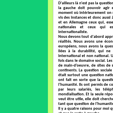
D'ailleurs là n'est pas la questi
la gauche doit pouvoir agir e
moment où intérieurement on ref
vis des instances et donc aussi 
et en Allemagne ceux qui, ess
nationales et ceux qui es
internationaliste.
Nous devons tout d'abord appre
réalités. Nous avons une éco
européens, nous avons la quest
liées à la durabilité, qui n
international et non national.
fois dans le domaine social. Le
de main-d’oeuvre, de sites de 
continents. La question sociale
était surtout une question nat
ont fait en sorte que la quest
l’humanité. Ils ont permis de c
par leurs salariés, les tél
mondialisation. Et la seule répon
veut être utile, elle doit cherc
tant que question de l’humanit
Il y a quatre raisons pour moi 