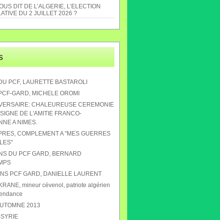
US DIT DE L’ALGERIE, L’ELECTION
ATIVE DU 2 JUILLET 2026 ?
s
DU PCF, LAURETTE BASTAROLI
 PCF-GARD, MICHELE OROMI
IVERSAIRE: CHALEUREUSE CEREMONIE
SIGNE DE L'AMITIE FRANCO-
NE A NIMES.
APRES, COMPLEMENT A "MES GUERRES
LES"
ANS DU PCF GARD, BERNARD
MPS
 ANS PCF GARD, DANIELLE LAURENT
RANE, mineur cévenol, patriote algérien
pendance
AUTOMNE 2013
-SYRIE