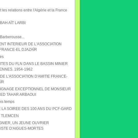
 les relations entre l'Algérie et la France
AH AÏT LARBI
 Barberousse...
NT INTERIEUR DE L'ASSOCIATION
 FRANCE-EL DJAZAÏR
es
ITES DU FLN DANS LE BASSIN MINIER
ENNES. 1954-1962
DE L'ASSOCIATION D'AMITIE FRANCE-
ÏR
IGNAGE EXCEPTIONNEL DE MONSIEUR
D TAHAR ARBAOUI
ois temps
 LA SOIREE DES 100 ANS DU PCF-GARD
S TLEMCEN
GNIER, UN JEUNE OUVRIER
STE D'AIGUES-MORTES