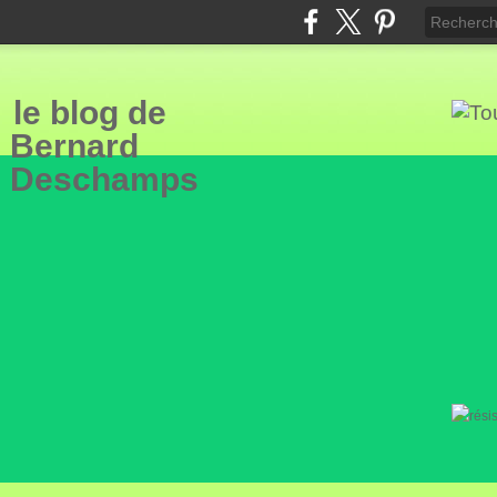
le blog de
Bern
ard
Deschamps