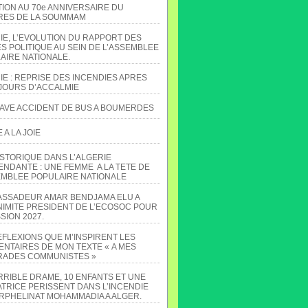
TION AU 70e ANNIVERSAIRE DU
ES DE LA SOUMMAM
IE, L’EVOLUTION DU RAPPORT DES
S POLITIQUE AU SEIN DE L’ASSEMBLEE
AIRE NATIONALE.
IE : REPRISE DES INCENDIES APRES
JOURS D’ACCALMIE
AVE ACCIDENT DE BUS A BOUMERDES
A LA JOIE
ISTORIQUE DANS L’ALGERIE
ENDANTE : UNE FEMME A LA TETE DE
EMBLEE POPULAIRE NATIONALE
ASSADEUR AMAR BENDJAMA ELU A
NIMITE PRESIDENT DE L’ECOSOC POUR
SION 2027.
EFLEXIONS QUE M’INSPIRENT LES
NTAIRES DE MON TEXTE « A MES
ADES COMMUNISTES »
RRIBLE DRAME, 10 ENFANTS ET UNE
TRICE PERISSENT DANS L’INCENDIE
ORPHELINAT MOHAMMADIA A ALGER.