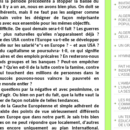
ans la période précédente à stopper la baisse du
INVITA
il y a un an, nous en avons bien plus. On doit se
CONGR
hérents, mais il ne faut pas les assigner comme
ALGER
bain voire les désigner de façon méprisante
FORCE
ns avec eux ensemble pour les mêmes objectifs.
POPUL
ficile. De quoi demain sera-t-il fait ? Les guerres
ALGER
 plus naturelles qu’elles n’apparaissent déjà ?
DEUX 
des USA contre l’Europe va-t-elle se développer
lle sur les salarié*e*s en Europe ? – et aux USA ?
UN GR
 capitalisme se poursuivra- t-il, ce qui signifie
HYMNE 
laires et des emplois précaires ? En resterons-nous
ands groupes et les banques ? Peut-on empêcher
FAIT H
 ? Qu’en est-il de la lutte contre la famine, contre
INDEP
qui touchent des millions de personnes dans le
L’ASS
uccès pouvons-nous vaincre la pauvreté en
L'AMB
e monde entier ?
L’UNA
questions par la négative et avec pessimisme, ce
LA SES
’agir. Ou bien on part du fait, que la lutte vaut la
LES R
er de façon notable de telles tendances.
COMME
i de la Gauche Européenne et simple adhérent de
CAMAR
 existe des points de vue sérieusement différents
en Europe que dans notre parti. Je sais très bien
UN TE
EDUCA
lles on ne peut répondre que localement, d'autres
DE L’
es encore uniquement au plan international.