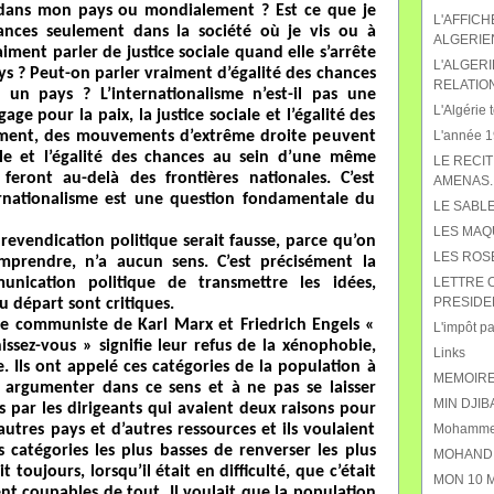
 dans mon pays ou mondialement ? Est ce que je
L'AFFIC
ances seulement dans la société où je vis ou à
ALGERIE
iment parler de justice sociale quand elle s’arrête
L'ALGERI
ys ? Peut-on parler vraiment d’égalité des chances
RELATIO
 un pays ? L’internationalisme n’est-il pas une
L'Algérie t
age pour la paix, la justice sociale et l’égalité des
hement, des mouvements d’extrême droite peuvent
L'année 19
ale et l’égalité des chances au sein d’une même
LE RECIT
feront au-delà des frontières nationales. C’est
AMENAS.
ernationalisme est une question fondamentale du
LE SABL
LES MAQ
 revendication politique serait fausse, parce qu’on
LES ROS
mprendre, n’a aucun sens. C’est précisément la
nication politique de transmettre les idées,
LETTRE 
PRESIDE
 départ sont critiques.
e communiste de Karl Marx et Friedrich Engels «
L'impôt pat
nissez-vous » signifie leur refus de la xénophobie,
Links
e. Ils ont appelé ces catégories de la population à
MEMOIRE
 argumenter dans ce sens et à ne pas se laisser
MIN DJIB
es par les dirigeants qui avaient deux raisons pour
’autres pays et d’autres ressources et ils voulaient
Mohammed
s catégories les plus basses de renverser les plus
MOHAND 
t toujours, lorsqu’il était en difficulté, que c’était
MON 10 M
nt coupables de tout. Il voulait que la population