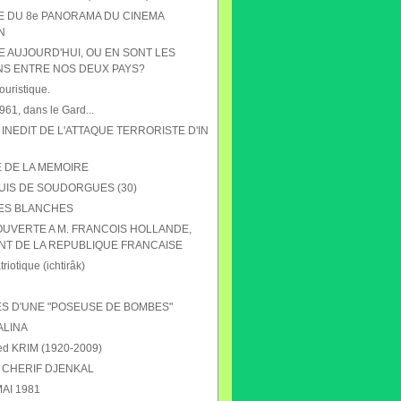
HE DU 8e PANORAMA DU CINEMA
N
E AUJOURD'HUI, OU EN SONT LES
NS ENTRE NOS DEUX PAYS?
ouristique.
61, dans le Gard...
 INEDIT DE L'ATTAQUE TERRORISTE D'IN
E DE LA MEMOIRE
UIS DE SOUDORGUES (30)
ES BLANCHES
OUVERTE A M. FRANCOIS HOLLANDE,
NT DE LA REPUBLIQUE FRANCAISE
riotique (ichtirâk)
S D'UNE "POSEUSE DE BOMBES"
ALINA
 KRIM (1920-2009)
CHERIF DJENKAL
AI 1981