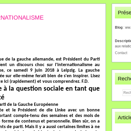
Prése
RNATIONALISME
Blog
: ww
Descript
aux relati
Contact
ue de la gauche allemande, est Président du Parti
ent un discours choc sur l'internationalisme au
ke, ce samedi 9 juin 2018 à Leipzig. La gauche
e sur elle-même ferait bien de s'en inspirer. Lisez
Rech
te ici (rapidement) et vous comprendrez. F.D.
à la question sociale en tant que
té
Parti de la Gauche Européenne
nte et le Président de die Linke avec un bonne
portant compte-tenu des semaines et des mois de
Artic
ne forme de contenus et personnelle. Bien sûr, on a
nts de parti. Mais il y a aussi certaines limites à ne