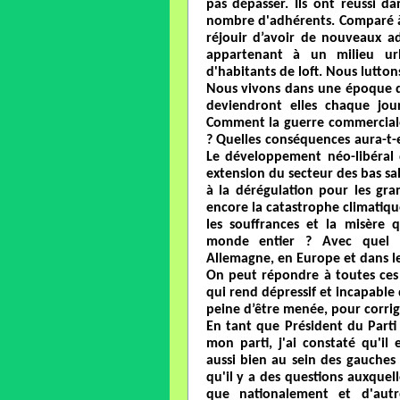
pas dépasser. Ils ont réussi d
nombre d'adhérents. Comparé à 
réjouir d’avoir de nouveaux ad
appartenant à un milieu ur
d'habitants de loft. Nous lutto
Nous vivons dans une époque dif
deviendront elles chaque jour
Comment la guerre commerciale 
? Quelles conséquences aura-t-e
Le développement néo-libéral du
extension du secteur des bas sa
à la dérégulation pour les gr
encore la catastrophe climatique
les souffrances et la misère 
monde entier ? Avec quel s
Allemagne, en Europe et dans l
On peut répondre à toutes ces 
qui rend dépressif et incapable d
peine d’être menée, pour corrig
En tant que Président du Part
mon parti, j'ai constaté qu'il
aussi bien au sein des gauches 
qu'il y a des questions auxque
que nationalement et d'autr