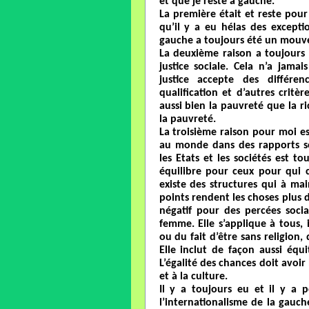
et que je reste à gauche.
La première était et reste pour 
qu’il y a eu hélas des excepti
gauche a toujours été un mouv
La deuxième raison a toujours 
justice sociale. Cela n’a jama
justice accepte des différen
qualification et d’autres critèr
aussi bien la pauvreté que la r
la pauvreté.
La troisième raison pour moi es
au monde dans des rapports so
les Etats et les sociétés est t
équilibre pour ceux pour qui c’
existe des structures qui à mai
points rendent les choses plus 
négatif pour des percées socia
femme. Elle s’applique à tous,
ou du fait d’être sans religion,
Elle inclut de façon aussi équ
L’égalité des chances doit avoir 
et à la culture.
Il y a toujours eu et il y a 
l’internationalisme de la gauch