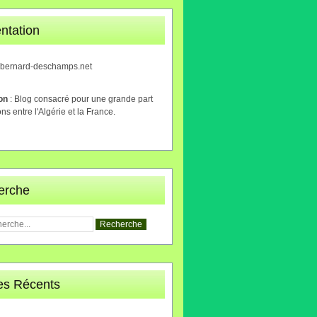
ntation
.bernard-deschamps.net
ion
: Blog consacré pour une grande part
ons entre l'Algérie et la France.
erche
les Récents