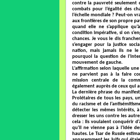
contre la pauvreté seulement
combats pour l’égalité des ch
l’échelle mondiale ? Peut-on vra
aux frontières de son propre pa
quand elle ne s’applique qu’à
condition impérative, si on s’eng
chances. Je vous le dis franc
s’engager pour la justice soci
nation, mais jamais ils ne le 
pourquoi la question de l’int
mouvement de gauche.
L’affirmation selon laquelle une
ne parvient pas à la faire co
mission centrale de la commu
également auprès de ceux qui au
La dernière phrase du manifest
Prolétaires de tous les pays, u
du racisme et de l’antisémitism
détecter les mêmes intérêts, à
dresser les uns contre les autr
cela : Ils voulaient conquérir d
qu’il ne vienne pas à l’idée de
hautes. Le Tsar de Russie estimai
apparemment les Juifs qui étaie