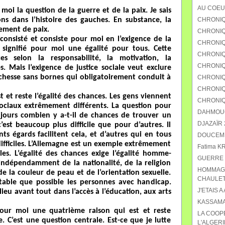
AU COEU
moi la question de la guerre et de la paix. Je sais
ons dans l’histoire des gauches. En substance, la
CHRONIQ
ement de paix.
CHRONIQU
consisté et consiste pour moi en l’exigence de la
CHRONIQ
is signifié pour moi une égalité pour tous. Cette
CHRONIQ
ces selon la responsabilité, la motivation, la
CHRONIQU
es. Mais l’exigence de justice sociale veut exclure
ichesse sans bornes qui obligatoirement conduit à
CHRONIQ
CHRONIQ
t et reste l’égalité des chances. Les gens viennent
CHRONIQ
ciaux extrêmement différents. La question pour
DAHMOUCH
oujours combien y a-t-il de chances de trouver un
DJAZAÏR 2
est beaucoup plus difficile que pour d’autres. Il
nts égards facilitent cela, et d’autres qui en tous
DOUCEMEN
difficiles. L’Allemagne est un exemple extrêmement
Fatima K
les. L’égalité des chances exige l’égalité homme-
GUERRE 
 indépendamment de la nationalité, de la religion
HOMMAGE
 de la couleur de peau et de l’orientation sexuelle.
CHAULET
itable que possible les personnes avec handicap.
J'ETAIS A
lieu avant tout dans l’accès à l’éducation, aux arts
KASSAMA
pour moi une quatrième raison qui est et reste
LA COOP
e. C’est une question centrale. Est-ce que je lutte
L'ALGERI