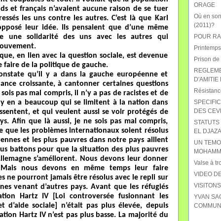
ORAGE
ds et français n’avaient aucune raison de se tuer
Où en sont
ssés les uns contre les autres. C’est là que Karl
(2011)?
opposé leur idée. Ils pensaient que d’une même
tre une solidarité des uns avec les autres qui
POUR RAB
 mouvement.
Printemps
ique, en lien avec la question sociale, est devenue
Prison de
 faire de la politique de gauche.
REGLEME
constate qu’il y a dans la gauche européenne et
D'AMITIE
nce croissante, à cantonner certaines questions
Résistanc
sois pas mal compris, il n’y a pas de racistes et de
l y en a beaucoup qui se limitent à la nation dans
SPECIFIC
DES CEV
essentent, et qui veulent aussi se voir protégés de
s. Afin que là aussi, je ne sois pas mal compris,
STATUTS 
 que les problèmes internationaux soient résolus
EL DJAZA
ennes et les plus pauvres dans notre pays aillent
UN TEMO
us battons pour que la situation des plus pauvres
MOHAMME
llemagne s’améliorent. Nous devons leur donner
Valse à tr
. Mais nous devons en même temps leur faire
VIDEO DE
ne pourront jamais être résolus avec le repli sur
VISITON
nnes venant d’autres pays. Avant que les réfugiés
ation Hartz IV [Loi controversée fusionnant les
YVAN SA
t d’aide sociale] n’était pas plus élevée, depuis
COMMUNI
cation Hartz IV n’est pas plus basse. La majorité du