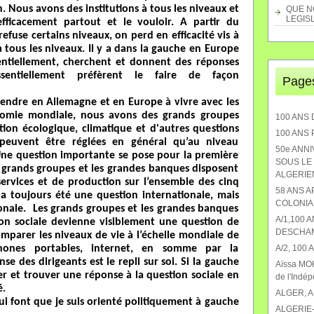
on. Nous avons des institutions à tous les niveaux et
QUE NO
LEGISL
fficacement partout et le vouloir. A partir du
use certains niveaux, on perd en efficacité vis à
à tous les niveaux. Il y a dans la gauche en Europe
entiellement, cherchent et donnent des réponses
sentiellement préfèrent le faire de façon
Page
ndre en Allemagne et en Europe à vivre avec les
nomie mondiale, nous avons des grands groupes
100 ANS 
ion écologique, climatique et d'autres questions
100 ANS
e peuvent être réglées en général qu’au niveau
50e ANN
 Une question importante se pose pour la première
SOUS LE 
s grands groupes et les grandes banques disposent
ALGERIEN
services et de production sur l’ensemble des cinq
58 ANS 
 a toujours été une question internationale, mais
COLONIA
ionale. Les grands groupes et les grandes banques
A/1,100 
ion sociale devienne visiblement une question de
DESCHA
omparer les niveaux de vie à l’échelle mondiale de
éphones portables, internet, en somme par la
A/2, 100
se des dirigeants est le repli sur soi. Si la gauche
Aïssa MOK
her et trouver une réponse à la question sociale en
de l'Indé
é.
ALGER, 
qui font que je suis orienté politiquement à gauche
ALGERIE