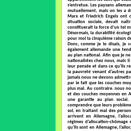
s’entretue. Les paysans alleman
mutuellement, mais on les a dre
Marx et Friedrich Engels ont 
situation sociale, devait naî
constituerait la force d’un tel
Désormais, la durabilité écolog
pour moi la cinquième raison de
Donc, comme je le disais, je 
également allemande une tenda
au plan national. Afin que je ne 
nationalistes chez nous, mais i
leur pensée et dans ce qu’ils r
la pauvreté venant d’autres pay
jamais nous ne devons admettre
par le fait que les couches moy
plus mal. Au contraire. nous no
et des couches moyennes en A
une garantie au plan social
comprendre que leurs problèmes 
soi, en traitant mal des perso
arrivent en Allemagne, l’alloc
régimes d’allocation-chômage e
qu’ils sont en Allemagne, l’allo