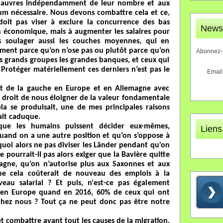
 pauvres indépendamment de leur nombre et aux
um nécessaire. Nous devons combattre cela et ce,
oit pas viser à exclure la concurrence des bas
Newsl
on économique, mais à augmenter les salaires pour
s soulager aussi les couches moyennes, qui en
ément parce qu’on n’ose pas ou plutôt parce qu’on
Abonnez-v
les grands groupes les grandes banques, et ceux qui
. Protéger matériellement ces derniers n’est pas le
Email
nt de la gauche en Europe et en Allemagne avec
 droit de nous éloigner de la valeur fondamentale
cela se produisait, une de mes principales raisons
ait caduque.
 que les humains puissent décider eux-mêmes,
Liens
quand on a une autre position et qu’on s’oppose à
uoi alors ne pas diviser les Länder pendant qu'on
 pourrait-il pas alors exiger que la Bavière quitte
agne, qu’on n’autorise plus aux Saxonnes et aux
que cela coûterait de nouveau des emplois à la
eau salarial ? Et puis, n'est-ce pas également
on en Europe quand en 2016, 60% de ceux qui ont
hez nous ? Tout ça ne peut donc pas être notre
 combattre avant tout les causes de la migration,