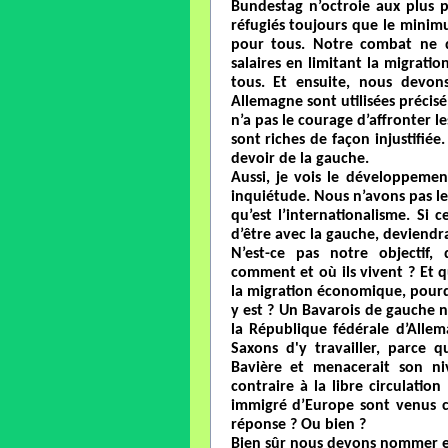
Bundestag n’octroie aux plus
réfugiés toujours que le minim
pour tous. Notre combat ne d
salaires en limitant la migrati
tous. Et ensuite, nous devon
Allemagne sont utilisées précis
n’a pas le courage d’affronter 
sont riches de façon injustifiée
devoir de la gauche.
Aussi, je vois le développeme
inquiétude. Nous n’avons pas le
qu’est l’internationalisme. Si 
d’être avec la gauche, deviendr
N’est-ce pas notre objectif,
comment et où ils vivent ? Et 
la migration économique, pourq
y est ? Un Bavarois de gauche ne
la République fédérale d’Allem
Saxons d'y travailler, parce 
Bavière et menacerait son niv
contraire à la libre circulati
immigré d’Europe sont venus c
réponse ? Ou bien ?
Bien sûr nous devons nommer et