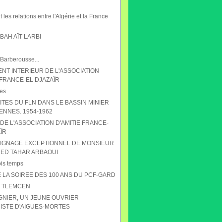
 les relations entre l'Algérie et la France
AH AÏT LARBI
 Barberousse...
NT INTERIEUR DE L'ASSOCIATION
 FRANCE-EL DJAZAÏR
es
ITES DU FLN DANS LE BASSIN MINIER
ENNES. 1954-1962
DE L'ASSOCIATION D'AMITIE FRANCE-
ÏR
IGNAGE EXCEPTIONNEL DE MONSIEUR
D TAHAR ARBAOUI
ois temps
 LA SOIREE DES 100 ANS DU PCF-GARD
S TLEMCEN
GNIER, UN JEUNE OUVRIER
STE D'AIGUES-MORTES