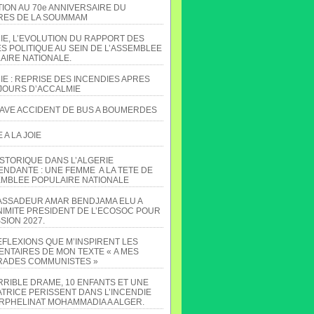
TION AU 70e ANNIVERSAIRE DU
ES DE LA SOUMMAM
IE, L’EVOLUTION DU RAPPORT DES
S POLITIQUE AU SEIN DE L’ASSEMBLEE
AIRE NATIONALE.
IE : REPRISE DES INCENDIES APRES
JOURS D’ACCALMIE
AVE ACCIDENT DE BUS A BOUMERDES
A LA JOIE
ISTORIQUE DANS L’ALGERIE
ENDANTE : UNE FEMME A LA TETE DE
EMBLEE POPULAIRE NATIONALE
ASSADEUR AMAR BENDJAMA ELU A
NIMITE PRESIDENT DE L’ECOSOC POUR
SION 2027.
EFLEXIONS QUE M’INSPIRENT LES
NTAIRES DE MON TEXTE « A MES
ADES COMMUNISTES »
RRIBLE DRAME, 10 ENFANTS ET UNE
TRICE PERISSENT DANS L’INCENDIE
ORPHELINAT MOHAMMADIA A ALGER.