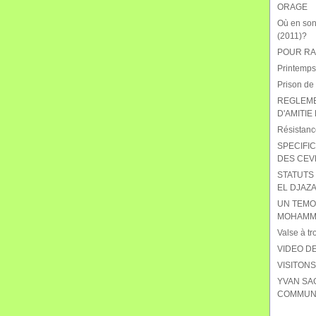
ORAGE
Où en sont
(2011)?
POUR RAB
Printemps
Prison de
REGLEME
D'AMITIE
Résistanc
SPECIFIC
DES CEV
STATUTS 
EL DJAZA
UN TEMO
MOHAMME
Valse à tr
VIDEO DE
VISITON
YVAN SA
COMMUNI