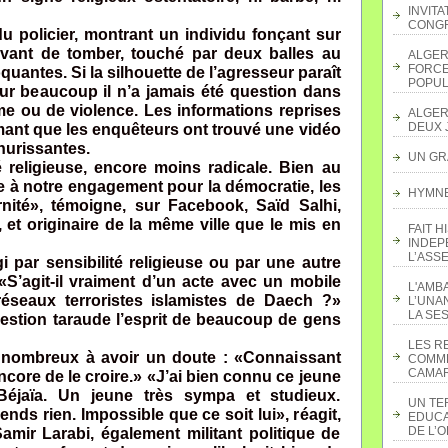
INVITA
CONGR
u policier, montrant un individu fonçant sur
vant de tomber, touché par deux balles au
ALGER
FORCE
uantes. Si la silhouette de l’agresseur paraît
POPUL
our beaucoup il n’a jamais été question dans
e ou de violence. Les informations reprises
ALGER
DEUX 
rmant que les enquêteurs ont trouvé une vidéo
hurissantes.
UN GR
té religieuse, encore moins radicale. Bien au
ible à notre engagement pour la démocratie, les
HYMNE 
nité», témoigne, sur Facebook, Saïd Salhi,
et originaire de la même ville que le mis en
FAIT H
INDEP
L’ASS
gi par sensibilité religieuse ou par une autre
«S’agit-il vraiment d’un acte avec un mobile
L'AMB
 réseaux terroristes islamistes de Daech ?»
L’UNA
LA SES
uestion taraude l’esprit de beaucoup de gens
LES R
 nombreux à avoir un doute : «Connaissant
COMME
CAMAR
ncore de le croire.» «J’ai bien connu ce jeune
 Béjaïa. Un jeune très sympa et studieux.
UN TE
nds rien. Impossible que ce soit lui», réagit,
EDUCA
DE L’
amir Larabi, également militant politique de