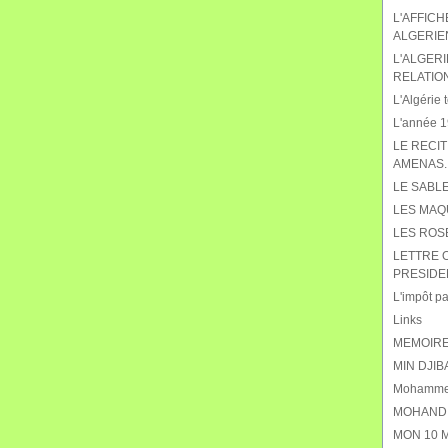
L'AFFIC
ALGERIE
L'ALGERI
RELATIO
L'Algérie t
L'année 19
LE RECIT
AMENAS.
LE SABL
LES MAQ
LES ROS
LETTRE 
PRESIDE
L'impôt pat
Links
MEMOIRE
MIN DJIB
Mohammed
MOHAND 
MON 10 M