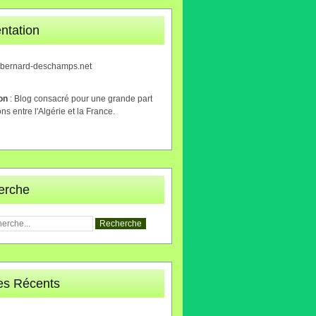
ntation
.bernard-deschamps.net
ion
: Blog consacré pour une grande part
ons entre l'Algérie et la France.
erche
les Récents