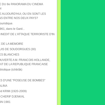
HE DU 8e PANORAMA DU CINEMA
N
E AUJOURD'HUI, OU EN SONT LES
NS ENTRE NOS DEUX PAYS?
ouristique.
61, dans le Gard...
 INEDIT DE L'ATTAQUE TERRORISTE D'IN
E DE LA MEMOIRE
UIS DE SOUDORGUES (30)
ES BLANCHES
OUVERTE A M. FRANCOIS HOLLANDE,
NT DE LA REPUBLIQUE FRANCAISE
riotique (ichtirâk)
S D'UNE "POSEUSE DE BOMBES"
ALINA
 KRIM (1920-2009)
CHERIF DJENKAL
AI 1981