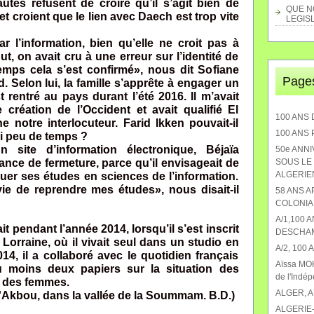
tes refusent de croire qu’il s’agit bien de
QUE NO
et croient que le lien avec Daech est trop vite
LEGISL
 l’information, bien qu’elle ne croit pas à
ut, on avait cru à une erreur sur l’identité de
 temps cela s’est confirmé», nous dit Sofiane
Page
. Selon lui, la famille s’apprête à engager un
 rentré au pays durant l’été 2016. Il m’avait
création de l’Occident et avait qualifié El
100 ANS 
 notre interlocuteur. Farid Ikken pouvait-il
100 ANS
si peu de temps ?
n site d’information électronique, Béjaïa
50e ANN
tance de fermeture, parce qu’il envisageait de
SOUS LE 
ALGERIEN
uer ses études en sciences de l’information.
envie de reprendre mes études», nous disait-il
58 ANS 
COLONIA
A/1,100 
ait pendant l’année 2014, lorsqu’il s’est inscrit
DESCHA
 Lorraine, où il vivait seul dans un studio en
A/2, 100
14, il a collaboré avec le quotidien français
Aïssa MOK
u moins deux papiers sur la situation des
de l'Indé
il des femmes.
ALGER, 
 d'Akbou, dans la vallée de la Soummam. B.D.)
ALGERIE