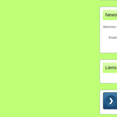
Newsl
Abonnez-v
Email
Liens