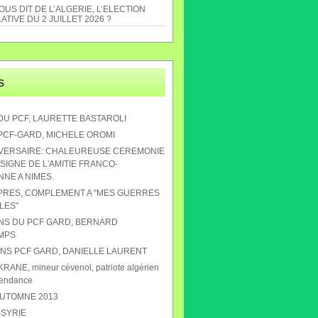
US DIT DE L’ALGERIE, L’ELECTION
ATIVE DU 2 JUILLET 2026 ?
s
DU PCF, LAURETTE BASTAROLI
 PCF-GARD, MICHELE OROMI
IVERSAIRE: CHALEUREUSE CEREMONIE
SIGNE DE L'AMITIE FRANCO-
NE A NIMES.
APRES, COMPLEMENT A "MES GUERRES
LES"
ANS DU PCF GARD, BERNARD
MPS
 ANS PCF GARD, DANIELLE LAURENT
RANE, mineur cévenol, patriote algérien
pendance
AUTOMNE 2013
-SYRIE