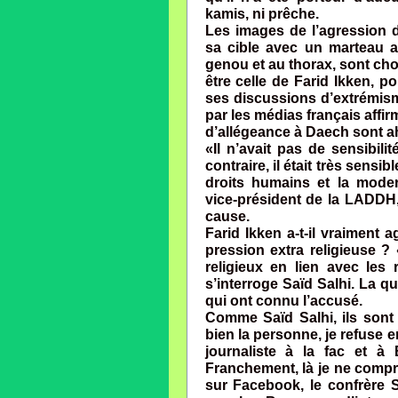
kamis, ni prêche.
Les images de l’agression d
sa cible avec un marteau a
genou et au thorax, sont choq
être celle de Farid Ikken, p
ses discussions d’extrémism
par les médias français affi
d’allégeance à Daech sont a
«Il n’avait pas de sensibili
contraire, il était très sens
droits humains et la moder
vice-président de la LADDH, 
cause.
Farid Ikken a-t-il vraiment a
pression extra religieuse ? 
religieux en lien avec les
s’interroge Saïd Salhi. La q
qui ont connu l’accusé.
Comme Saïd Salhi, ils sont
bien la personne, je refuse e
journaliste à la fac et à
Franchement, là je ne compre
sur Facebook, le confrère S