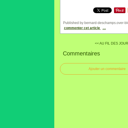
Published by bernard-deschamps.over-bl
commenter cet article
…
<< AU FIL DES JOURS
Commentaires
Ajouter un commentaire