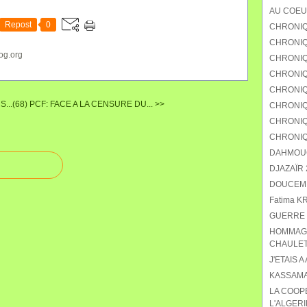
AU COEU
Repost
0
CHRONIQ
CHRONIQU
og.org
CHRONIQ
CHRONIQ
CHRONIQU
...(68)
PCF: FACE A LA CENSURE DU... >>
CHRONIQ
CHRONIQ
CHRONIQ
DAHMOUCH
DJAZAÏR 2
DOUCEMEN
Fatima K
GUERRE 
HOMMAGE
CHAULET
J'ETAIS A
KASSAMA
LA COOP
L'ALGERI