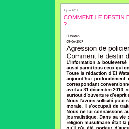
9 juin 2017
COMMENT LE DESTIN DE
?
El Watan
08/06/2017
Agression de policie
Comment le destin de
L’information a bouleversé 
aussi parmi tous ceux qui on
Toute la rédaction d’El Wata
aujourd’hui profondément c
correspondant conventionné,
avril au 31 décembre 2013, ne
surtout d’ouverture d’esprit 
Nous l’avons sollicité pour 
morale. Il s’occupait de trai
Nous ne lui connaissons au
journalistique. Dans sa vie 
religion musulmane était la 
qu’il n’a été porteur d’aucu