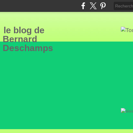
le blog de
Bern
ard
Deschamps