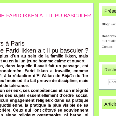
Prése
 FARID IKKEN A-T-IL PU BASCULER
Blog
: ww
Descript
aux relati
rs à Paris
Contact
 Farid Ikken a-t-il pu basculer ?
plus d’un au sein de la famille Ikken, mais
t vu en lui un jeune homme calme et ouvert.
n, dans laquelle il avait fait un passage, est
Rech
onsternée. Farid Ikken a travaillé, comme
 à la rédaction d’El Watan de Béjaïa du 1er
uf mois où il a fait preuve de discipline, mais
et de tolérance.
son sérieux, ses compétences et son intégrité
ter des sujets essentiellement d’ordre social.
cun engagement religieux dans sa pratique
Artic
quotidienne, la pratique la plus visible de sa
prière. Ceux qui l’ont côtoyé se souviennent
n signe religieux ostentatoire, ni barbe, ni