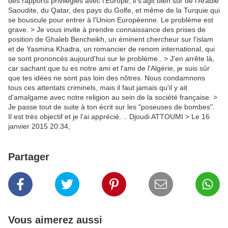
des rapports privilégiés avec l'Europe; il s'agit bien sûr de l'Arabie
Saoudite, du Qatar, des pays du Golfe, et même de la Turquie qui
se bouscule pour entrer à l'Union Européenne. Le problème est
grave. > Je vous invite à prendre connaissance des prises de
position de Ghaleb Bencheikh, un éminent chercheur sur l'islam
et de Yasmina Khadra, un romancier de renom international, qui
se sont prononcés aujourd'hui sur le problème.. > J'en arrête là,
car sachant que tu es notre ami et l'ami de l'Algérie, je suis sûr
que tes idées ne sont pas loin des nôtres. Nous condamnons
tous ces attentats criminels, mais il faut jamais qu'il y ait
d'amalgame avec notre religion au sein de la société française. >
Je passe tout de suite à ton écrit sur les "poseuses de bombes".
Il est très objectif et je l'ai apprécié. .. Djoudi ATTOUMI > Le 16
janvier 2015 20:34,
Partager
Vous aimerez aussi