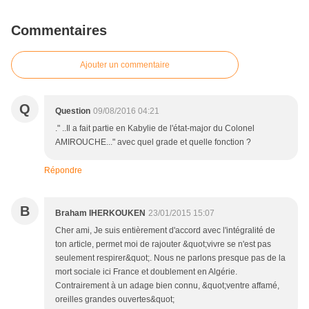
Commentaires
Ajouter un commentaire
Q
Question
09/08/2016 04:21
." ..Il a fait partie en Kabylie de l'état-major du Colonel
AMIROUCHE..." avec quel grade et quelle fonction ?
Répondre
B
Braham IHERKOUKEN
23/01/2015 15:07
Cher ami, Je suis entièrement d'accord avec l'intégralité de
ton article, permet moi de rajouter &quot;vivre se n'est pas
seulement respirer&quot;. Nous ne parlons presque pas de la
mort sociale ici France et doublement en Algérie.
Contrairement à un adage bien connu, &quot;ventre affamé,
oreilles grandes ouvertes&quot;