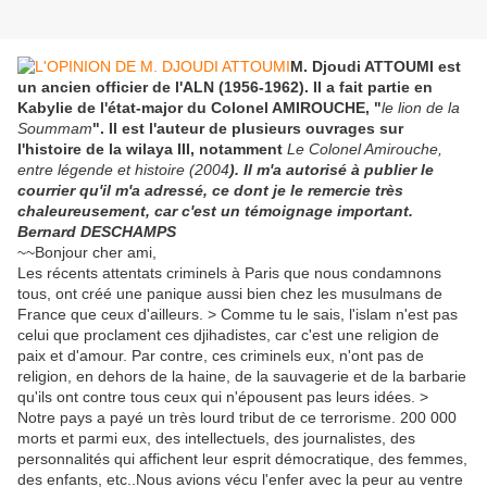
M. Djoudi ATTOUMI est
un ancien officier de l'ALN (1956-1962). Il a fait partie en
Kabylie de l'état-major du Colonel AMIROUCHE, "
le lion de la
Soummam
". Il est l'auteur de plusieurs ouvrages sur
l'histoire de la wilaya III, notamment
Le Colonel Amirouche,
entre légende et histoire (2004
).
Il m'a autorisé à publier le
courrier qu'il m'a adressé, ce dont je le remercie très
chaleureusement, car c'est un témoignage important.
Bernard DESCHAMPS
~~Bonjour cher ami,
Les récents attentats criminels à Paris que nous condamnons
tous, ont créé une panique aussi bien chez les musulmans de
France que ceux d'ailleurs. > Comme tu le sais, l'islam n'est pas
celui que proclament ces djihadistes, car c'est une religion de
paix et d'amour. Par contre, ces criminels eux, n'ont pas de
religion, en dehors de la haine, de la sauvagerie et de la barbarie
qu'ils ont contre tous ceux qui n'épousent pas leurs idées. >
Notre pays a payé un très lourd tribut de ce terrorisme. 200 000
morts et parmi eux, des intellectuels, des journalistes, des
personnalités qui affichent leur esprit démocratique, des femmes,
des enfants, etc..Nous avions vécu l'enfer avec la peur au ventre