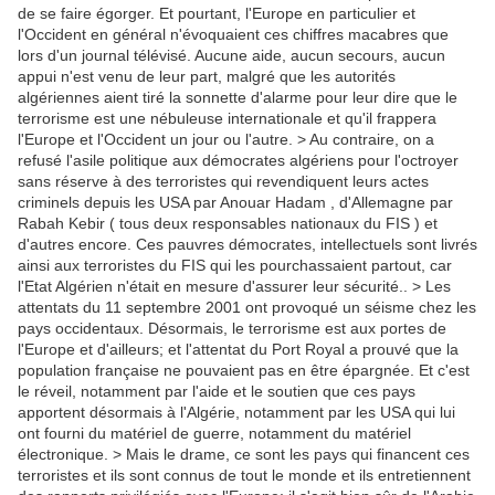
de se faire égorger. Et pourtant, l'Europe en particulier et
l'Occident en général n'évoquaient ces chiffres macabres que
lors d'un journal télévisé. Aucune aide, aucun secours, aucun
appui n'est venu de leur part, malgré que les autorités
algériennes aient tiré la sonnette d'alarme pour leur dire que le
terrorisme est une nébuleuse internationale et qu'il frappera
l'Europe et l'Occident un jour ou l'autre. > Au contraire, on a
refusé l'asile politique aux démocrates algériens pour l'octroyer
sans réserve à des terroristes qui revendiquent leurs actes
criminels depuis les USA par Anouar Hadam , d'Allemagne par
Rabah Kebir ( tous deux responsables nationaux du FIS ) et
d'autres encore. Ces pauvres démocrates, intellectuels sont livrés
ainsi aux terroristes du FIS qui les pourchassaient partout, car
l'Etat Algérien n'était en mesure d'assurer leur sécurité.. > Les
attentats du 11 septembre 2001 ont provoqué un séisme chez les
pays occidentaux. Désormais, le terrorisme est aux portes de
l'Europe et d'ailleurs; et l'attentat du Port Royal a prouvé que la
population française ne pouvaient pas en être épargnée. Et c'est
le réveil, notamment par l'aide et le soutien que ces pays
apportent désormais à l'Algérie, notamment par les USA qui lui
ont fourni du matériel de guerre, notamment du matériel
électronique. > Mais le drame, ce sont les pays qui financent ces
terroristes et ils sont connus de tout le monde et ils entretiennent